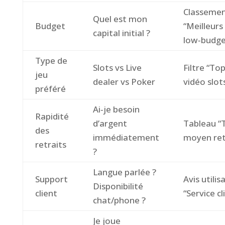
Classeme
Quel est mon
Budget
“Meilleurs
capital initial ?
low‑budge
Type de
Slots vs Live
Filtre “To
jeu
dealer vs Poker
vidéo slots
préféré
Ai‑je besoin
Rapidité
d’argent
Tableau 
des
immédiatement
moyen retr
retraits
?
Langue parlée ?
Support
Avis utilis
Disponibilité
client
“Service cl
chat/phone ?
Je joue