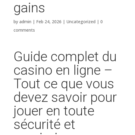
gains
by
admin
|
Feb 24, 2026
|
Uncategorized
|
0
comments
Guide complet du
casino en ligne –
Tout ce que vous
devez savoir pour
jouer en toute
sécurité et