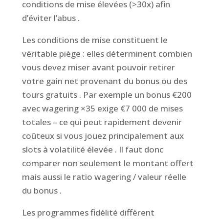
conditions de mise élevées (>30x) afin
d’éviter l’abus .
Les conditions de mise constituent le
véritable piège : elles déterminent combien
vous devez miser avant pouvoir retirer
votre gain net provenant du bonus ou des
tours gratuits . Par exemple un bonus €200
avec wagering ×35 exige €7 000 de mises
totales – ce qui peut rapidement devenir
coûteux si vous jouez principalement aux
slots à volatilité élevée . Il faut donc
comparer non seulement le montant offert
mais aussi le ratio wagering / valeur réelle
du bonus .
Les programmes fidélité diffèrent