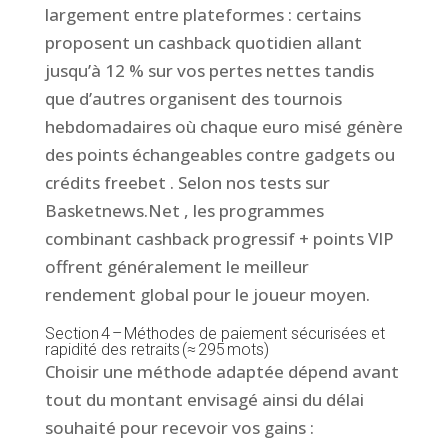
largement entre plateformes : certains
proposent un cashback quotidien allant
jusqu’à 12 % sur vos pertes nettes tandis
que d’autres organisent des tournois
hebdomadaires où chaque euro misé génère
des points échangeables contre gadgets ou
crédits freebet . Selon nos tests sur
Basketnews.Net , les programmes
combinant cashback progressif + points VIP
offrent généralement le meilleur
rendement global pour le joueur moyen.
Section 4 – Méthodes de paiement sécurisées et
rapidité des retraits (≈ 295 mots)
Choisir une méthode adaptée dépend avant
tout du montant envisagé ainsi du délai
souhaité pour recevoir vos gains :