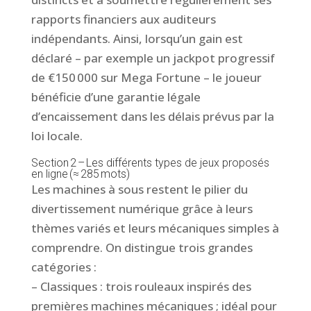
rapports financiers aux auditeurs
indépendants. Ainsi, lorsqu’un gain est
déclaré – par exemple un jackpot progressif
de €150 000 sur Mega Fortune – le joueur
bénéficie d’une garantie légale
d’encaissement dans les délais prévus par la
loi locale.
Section 2 – Les différents types de jeux proposés
en ligne (≈ 285 mots)
Les machines à sous restent le pilier du
divertissement numérique grâce à leurs
thèmes variés et leurs mécaniques simples à
comprendre. On distingue trois grandes
catégories :
– Classiques : trois rouleaux inspirés des
premières machines mécaniques ; idéal pour