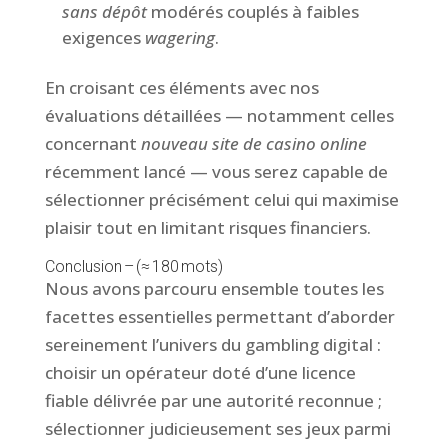
sans dépôt
modérés couplés à faibles
exigences
wagering
.
En croisant ces éléments avec nos
évaluations détaillées — notamment celles
concernant
nouveau site de casino online
récemment lancé — vous serez capable de
sélectionner précisément celui qui maximise
plaisir tout en limitant risques financiers.
Conclusion – (≈ 180 mots)
Nous avons parcouru ensemble toutes les
facettes essentielles permettant d’aborder
sereinement l’univers du gambling digital :
choisir un opérateur doté d’une licence
fiable délivrée par une autorité reconnue ;
sélectionner judicieusement ses jeux parmi