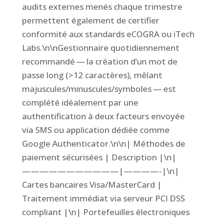
audits externes menés chaque trimestre
permettent également de certifier
conformité aux standards eCOGRA ou iTech
Labs.\n\nGestionnaire quotidiennement
recommandé — la création d’un mot de
passe long (>12 caractères), mêlant
majuscules/minuscules/symboles — est
complété idéalement par une
authentification à deux facteurs envoyée
via SMS ou application dédiée comme
Google Authenticator.\n\n| Méthodes de
paiement sécurisées | Description |\n|
———————————|————-|\n|
Cartes bancaires Visa/MasterCard |
Traitement immédiat via serveur PCI DSS
compliant |\n| Portefeuilles électroniques