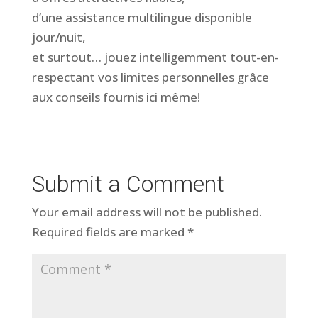
d’une assistance multilingue disponible
jour/nuit,
et surtout… jouez intelligemment tout-en-
respectant vos limites personnelles grâce
aux conseils fournis ici même!
Submit a Comment
Your email address will not be published.
Required fields are marked
*