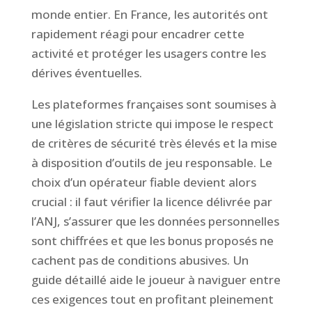
monde entier. En France, les autorités ont
rapidement réagi pour encadrer cette
activité et protéger les usagers contre les
dérives éventuelles.
Les plateformes françaises sont soumises à
une législation stricte qui impose le respect
de critères de sécurité très élevés et la mise
à disposition d’outils de jeu responsable. Le
choix d’un opérateur fiable devient alors
crucial : il faut vérifier la licence délivrée par
l’ANJ, s’assurer que les données personnelles
sont chiffrées et que les bonus proposés ne
cachent pas de conditions abusives. Un
guide détaillé aide le joueur à naviguer entre
ces exigences tout en profitant pleinement