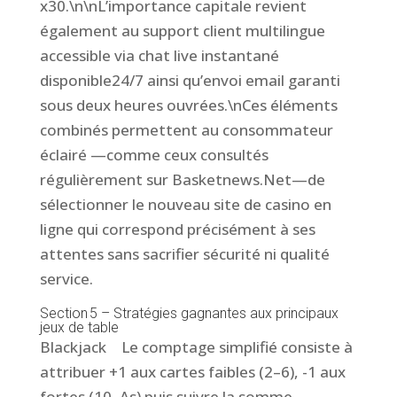
x30.\n\nL’importance capitale revient
également au support client multilingue
accessible via chat live instantané
disponible24/7 ainsi qu’envoi email garanti
sous deux heures ouvrées.\nCes éléments
combinés permettent au consommateur
éclairé —comme ceux consultés
régulièrement sur Basketnews.Net—de
sélectionner le nouveau site de casino en
ligne qui correspond précisément à ses
attentes sans sacrifier sécurité ni qualité
service.
Section 5 – Stratégies gagnantes aux principaux
jeux de table
Blackjack Le comptage simplifié consiste à
attribuer +1 aux cartes faibles (2–6), -1 aux
fortes (10–As) puis suivre la somme