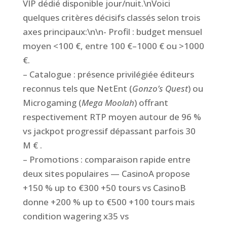
VIP dédié disponible jour/nuit.\nVoici
quelques critères décisifs classés selon trois
axes principaux:\n\n- Profil : budget mensuel
moyen <100 €, entre 100 €–1000 € ou >1000
€.
– Catalogue : présence privilégiée éditeurs
reconnus tels que NetEnt (
Gonzo’s Quest
) ou
Microgaming (
Mega Moolah
) offrant
respectivement RTP moyen autour de 96 %
vs jackpot progressif dépassant parfois 30
M € .
– Promotions : comparaison rapide entre
deux sites populaires — CasinoA propose
+150 % up to €300 +50 tours vs CasinoB
donne +200 % up to €500 +100 tours mais
condition wagering x35 vs