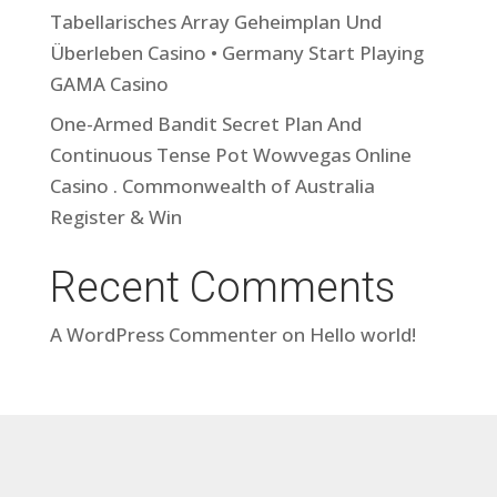
Tabellarisches Array Geheimplan Und
Überleben Casino • Germany Start Playing
GAMA Casino
One-Armed Bandit Secret Plan And
Continuous Tense Pot Wowvegas Online
Casino . Commonwealth of Australia
Register & Win
Recent Comments
A WordPress Commenter
on
Hello world!