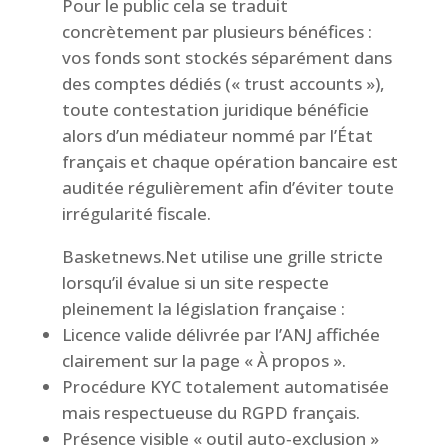
Pour le public cela se traduit
concrètement par plusieurs bénéfices :
vos fonds sont stockés séparément dans
des comptes dédiés (« trust accounts »),
toute contestation juridique bénéficie
alors d’un médiateur nommé par l’État
français et chaque opération bancaire est
auditée régulièrement afin d’éviter toute
irrégularité fiscale.
Basketnews.Net utilise une grille stricte
lorsqu’il évalue si un site respecte
pleinement la législation française :
Licence valide délivrée par l’ANJ affichée
clairement sur la page « À propos ».
Procédure KYC totalement automatisée
mais respectueuse du RGPD français.
Présence visible « outil auto‑exclusion »