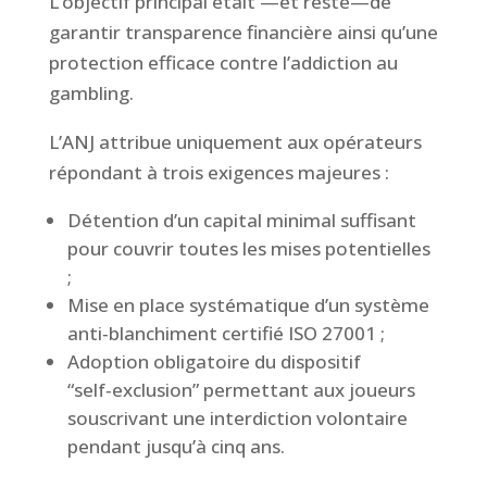
L’objectif principal était —et reste—de
garantir transparence financière ainsi qu’une
protection efficace contre l’addiction au
gambling.
L’ANJ attribue uniquement aux opérateurs
répondant à trois exigences majeures :
Détention d’un capital minimal suffisant
pour couvrir toutes les mises potentielles
;
Mise en place systématique d’un système
anti‑blanchiment certifié ISO 27001 ;
Adoption obligatoire du dispositif
“self‑exclusion” permettant aux joueurs
souscrivant une interdiction volontaire
pendant jusqu’à cinq ans.