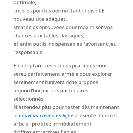
optimale,
critères pointus permettant choisir LE
nouveau site adéquat,
stratégies éprouvées pour maximiser vos
chances aux tables classiques,
et enfin outils indispensables favorisant jeu
responsable.​
En adoptant ces bonnes pratiques vous
serez parfaitement armé·e pour explorer
sereinement l’univers riche proposé
aujourd’hui par nos partenaires
sélectionnés.
N’attendez plus pour tester dès maintenant
le
nouveau casino en ligne
présenté dans cet
article ; profitez immédiatement
d’offres attractives fiables,