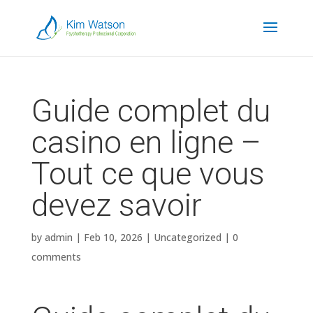
Guide complet du
casino en ligne –
Tout ce que vous
devez savoir
by
admin
|
Feb 10, 2026
|
Uncategorized
|
0
comments