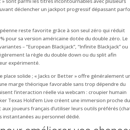
 » sont parmi les titres incontournables avec plusieurs
uvant déclencher un jackpot progressif dépassant parfo
opéenne reste favorite grâce à son seul zéro qui réduit
 % pour sa version américaine dotée du double zéro. Le
variantes – “European Blackjack”, “Infinite Blackjack” ou
égèrement la règle du double down ou du split afin
ueur expérimenté.
place solide ; « Jacks or Better » offre généralement u
 une marge théorique favorable sans trop dépendre du
duisent l’interaction réelle via webcam : croupier humain
poker Texas Hold’em Live créent une immersion proche d
ux joueurs français d’utiliser leurs outils préférés (cha
s instantanées au personnel dédié.