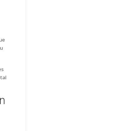
que
eu
es
tal
en