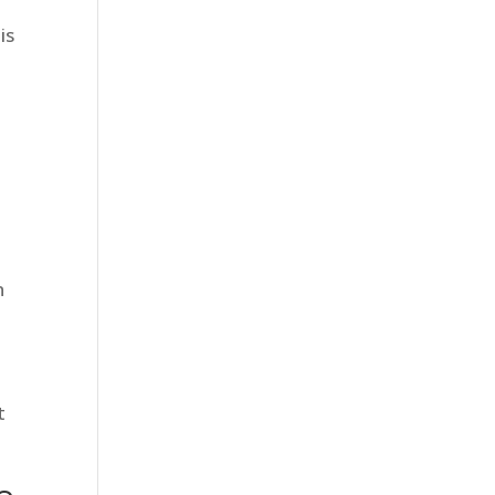
is
n
u
t