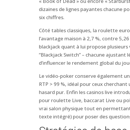
« Book of Dead » ou encore « Starburst
dizaines de lignes payantes chacune po
six chiffres.
Côté tables classiques, la roulette eur
l’avantage maison à 2,7 %, contre 5,26
blackjack quant à lui propose plusieurs 
“Blackjack Switch” – chacune ajustant l
d’influencer le rendement global du jo
Le vidéo‑poker conserve également une 
RTP > 99 %, idéal pour ceux cherchant
hasard pur. Enfin les casinos live intro
pour roulette Live, baccarat Live ou 
vrai salon physique tout en permettant a
texte intégré) pour poser des question