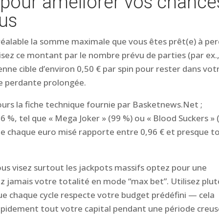
 pour améliorer vos chance
us
 préalable la somme maximale que vous êtes prêt(e) à pe
ivisez ce montant par le nombre prévu de parties (par ex.
nne cible d’environ 0,50 € par spin pour rester dans vot
e perdante prolongée.
jours la fiche technique fournie par Basketnews.Net ;
 96 %, tel que « Mega Joker » (99 %) ou « Blood Suckers » 
ne chaque euro misé rapporte entre 0,96 € et presque t
 vous visez surtout les jackpots massifs optez pour une
z jamais votre totalité en mode “max bet”. Utilisez plu
 que chaque cycle respecte votre budget prédéfini — cela
pidement tout votre capital pendant une période creus