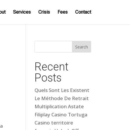
out
Services
Crisis
Fees
Contact
Search
Recent
Posts
Quels Sont Les Existent
Le Méthode De Retrait
Multiplication Astate
Filiplay Casino Tortuga
Casino territoire
 a