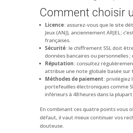
Comment choisir un
Licence
: assurez‑vous que le site dé
Jeux (ANJ), anciennement ARJEL ; c’est
françaises.
Sécurité
: le chiffrement SSL doit êt
données bancaires ou personnelles ; 
Réputation
: consultez régulièremen
attribue une note globale basée sur t
Méthodes de paiement
: privilégie
portefeuilles électroniques comme Skr
inférieurs à 48 heures dans la plupart
En combinant ces quatre points vous obt
défaut, il vaut mieux continuer vos re
douteuse.