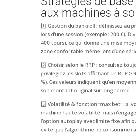
Stratégies de base
aux machines à so
1️⃣ Gestion du bankroll : définissez au
lors d’une session (exemple : 200 €). D
400 tours), ce qui donne une mise moye
zone confortable même lors d’une séri
2️⃣ Choisir selon le RTP : consultez tou
privilégiez les slots affichant un RTP ≥
%). Ces valeurs indiquent qu’en moyen
son montant original sur long terme.
3️⃣ Volatilité & fonction “max bet” : si
machine haute volatilité mais n’engage
l’option autoplay avec limite fixe afin
évite que l’algorithme ne consomme ra