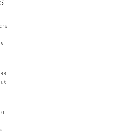
s
rdre
,
re
(98
out
tôt
e.