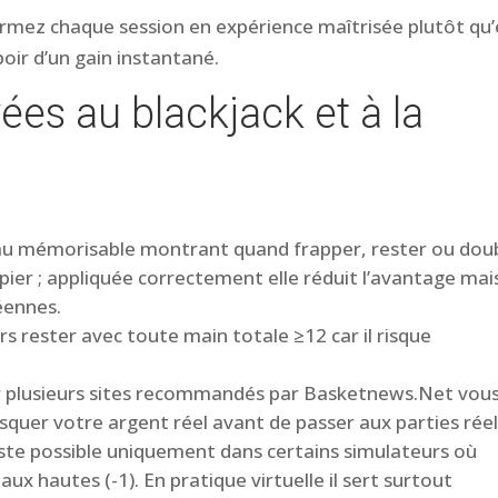
formez chaque session en expérience maîtrisée plutôt qu
poir d’un gain instantané.
es au blackjack et à la
au mémorisable montrant quand frapper, rester ou dou
upier ; appliquée correctement elle réduit l’avantage ma
éennes.
s rester avec toute main totale ≥12 car il risque
 plusieurs sites recommandés par Basketnews.Net vou
squer votre argent réel avant de passer aux parties réel
reste possible uniquement dans certains simulateurs où
ux hautes (-1). En pratique virtuelle il sert surtout