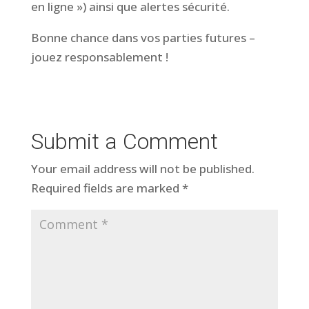
en ligne ») ainsi que alertes sécurité.
Bonne chance dans vos parties futures –
jouez responsablement !
Submit a Comment
Your email address will not be published.
Required fields are marked
*