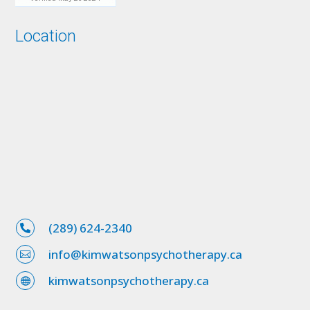
Location
(289) 624-2340

info@kimwatsonpsychotherapy.ca

kimwatsonpsychotherapy.ca
