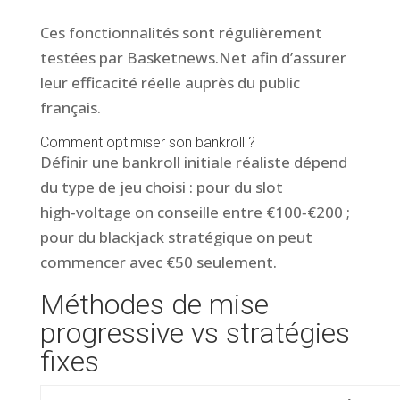
Ces fonctionnalités sont régulièrement
testées par Basketnews.Net afin d’assurer
leur efficacité réelle auprès du public
français.
Comment optimiser son bankroll ?
Définir une bankroll initiale réaliste dépend
du type de jeu choisi : pour du slot
high‑voltage on conseille entre €100‑€200 ;
pour du blackjack stratégique on peut
commencer avec €50 seulement.
Méthodes de mise
progressive vs stratégies
fixes