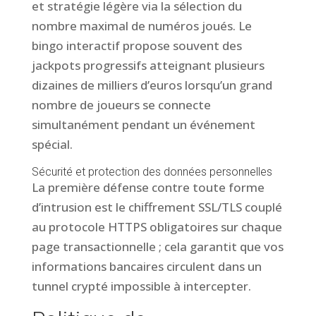
et stratégie légère via la sélection du
nombre maximal de numéros joués. Le
bingo interactif propose souvent des
jackpots progressifs atteignant plusieurs
dizaines de milliers d’euros lorsqu’un grand
nombre de joueurs se connecte
simultanément pendant un événement
spécial.
Sécurité et protection des données personnelles
La première défense contre toute forme
d’intrusion est le chiffrement SSL/TLS couplé
au protocole HTTPS obligatoires sur chaque
page transactionnelle ; cela garantit que vos
informations bancaires circulent dans un
tunnel crypté impossible à intercepter.