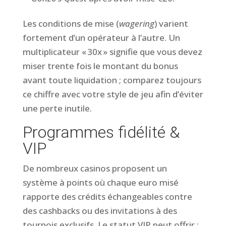
Les conditions de mise (
wagering
) varient
fortement d’un opérateur à l’autre. Un
multiplicateur « 30x » signifie que vous devez
miser trente fois le montant du bonus
avant toute liquidation ; comparez toujours
ce chiffre avec votre style de jeu afin d’éviter
une perte inutile.
Programmes fidélité &
VIP
De nombreux casinos proposent un
système à points où chaque euro misé
rapporte des crédits échangeables contre
des cashbacks ou des invitations à des
tournois exclusifs. Le statut VIP peut offrir :