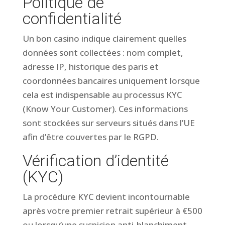
Politique de
confidentialité
Un bon casino indique clairement quelles
données sont collectées : nom complet,
adresse IP, historique des paris et
coordonnées bancaires uniquement lorsque
cela est indispensable au processus KYC
(Know Your Customer). Ces informations
sont stockées sur serveurs situés dans l’UE
afin d’être couvertes par le RGPD.
Vérification d’identité
(KYC)
La procédure KYC devient incontournable
après votre premier retrait supérieur à €500
ou lorsqu’une suspicion anti‑blanchiment