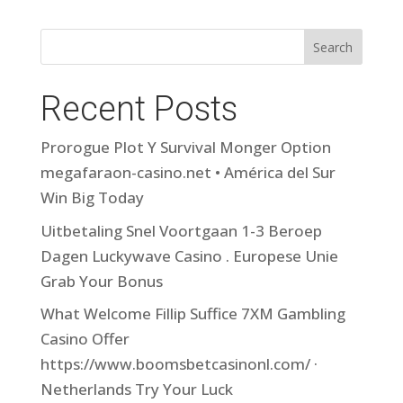
Search
Recent Posts
Prorogue Plot Y Survival Monger Option
megafaraon-casino.net • América del Sur
Win Big Today
Uitbetaling Snel Voortgaan 1-3 Beroep
Dagen Luckywave Casino . Europese Unie
Grab Your Bonus
What Welcome Fillip Suffice 7XM Gambling
Casino Offer
https://www.boomsbetcasinonl.com/ ·
Netherlands Try Your Luck