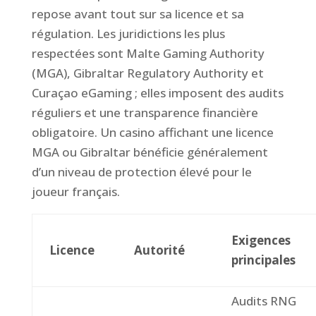
repose avant tout sur sa licence et sa
régulation. Les juridictions les plus
respectées sont Malte Gaming Authority
(MGA), Gibraltar Regulatory Authority et
Curaçao eGaming ; elles imposent des audits
réguliers et une transparence financière
obligatoire. Un casino affichant une licence
MGA ou Gibraltar bénéficie généralement
d’un niveau de protection élevé pour le
joueur français.
Exigences
Licence
Autorité
principales
Audits RNG