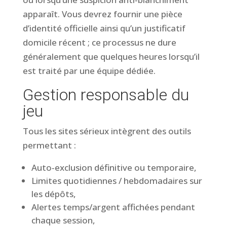
apparaît. Vous devrez fournir une pièce
d’identité officielle ainsi qu’un justificatif
domicile récent ; ce processus ne dure
généralement que quelques heures lorsqu’il
est traité par une équipe dédiée.
Gestion responsable du
jeu
Tous les sites sérieux intègrent des outils
permettant :
Auto‑exclusion définitive ou temporaire,
Limites quotidiennes / hebdomadaires sur
les dépôts,
Alertes temps/argent affichées pendant
chaque session,