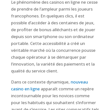
Le phénomène des casinos en ligne ne cesse
de prendre de l’ampleur parmi les joueurs
francophones. En quelques clics, il est
possible d’accéder à des centaines de jeux,
de profiter de bonus alléchants et de jouer
depuis son smartphone ou son ordinateur
portable. Cette accessibilité a créé un
véritable marché où la concurrence pousse
chaque opérateur à se démarquer par
l’innovation, la variété des paiements et la
qualité du service client.
Dans ce contexte dynamique,
nouveau
casino en ligne
apparaît comme un repère
incontournable pour les novices comme
pour les habitués qui souhaitent s’informer
avant de s’inscrire. Les sites comparatifs tels