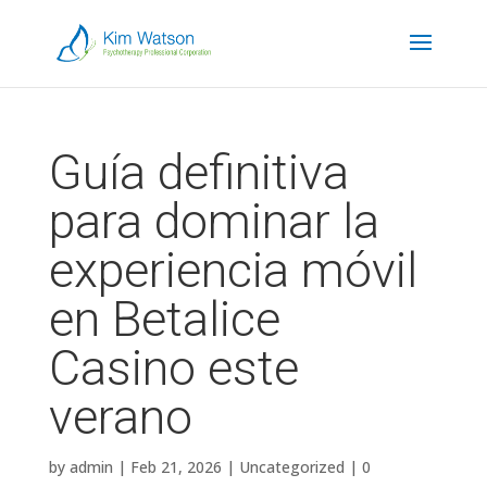
Guía definitiva
para dominar la
experiencia móvil
en Betalice
Casino este
verano
by
admin
|
Feb 21, 2026
|
Uncategorized
|
0