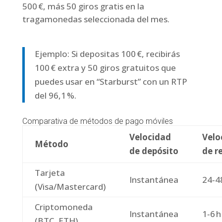
500 €, más 50 giros gratis en la
tragamonedas seleccionada del mes.
Ejemplo: Si depositas 100 €, recibirás
100 € extra y 50 giros gratuitos que
puedes usar en “Starburst” con un RTP
del 96,1 %.
Comparativa de métodos de pago móviles
Velocidad
Velo
Método
de depósito
de r
Tarjeta
Instantánea
24‑4
(Visa/Mastercard)
Criptomoneda
Instantánea
1‑6 h
(BTC, ETH)