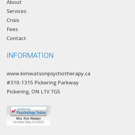
About
Services
Crisis
Fees
Contact
INFORMATION
www.kimwatsonpsychotherapy.ca
#310-1315 Pickering Parkway
Pickering, ON L1V 7G5