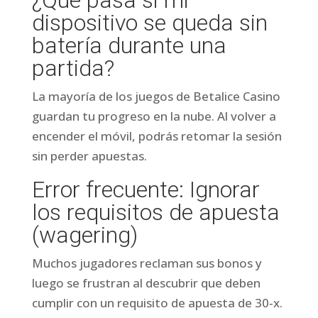
¿Qué pasa si mi
dispositivo se queda sin
batería durante una
partida?
La mayoría de los juegos de Betalice Casino
guardan tu progreso en la nube. Al volver a
encender el móvil, podrás retomar la sesión
sin perder apuestas.
Error frecuente: Ignorar
los requisitos de apuesta
(wagering)
Muchos jugadores reclaman sus bonos y
luego se frustran al descubrir que deben
cumplir con un requisito de apuesta de 30‑x.