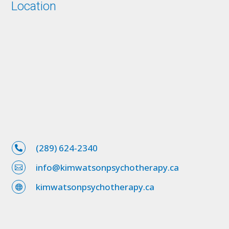
Location
(289) 624-2340

info@kimwatsonpsychotherapy.ca

kimwatsonpsychotherapy.ca
