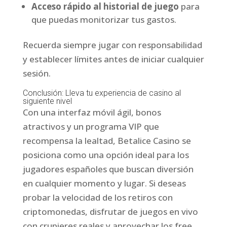
Acceso rápido al historial de juego
para
que puedas monitorizar tus gastos.
Recuerda siempre jugar con responsabilidad
y establecer límites antes de iniciar cualquier
sesión.
Conclusión: Lleva tu experiencia de casino al
siguiente nivel
Con una interfaz móvil ágil, bonos
atractivos y un programa VIP que
recompensa la lealtad, Betalice Casino se
posiciona como una opción ideal para los
jugadores españoles que buscan diversión
en cualquier momento y lugar. Si deseas
probar la velocidad de los retiros con
criptomonedas, disfrutar de juegos en vivo
con crupieres reales y aprovechar los free