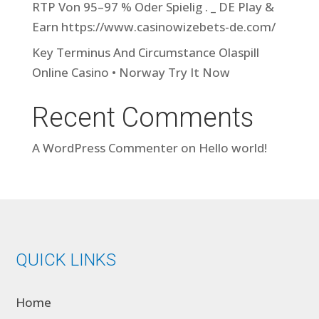
RTP Von 95–97 % Oder Spielig . _ DE Play &
Earn https://www.casinowizebets-de.com/
Key Terminus And Circumstance Olaspill
Online Casino • Norway Try It Now
Recent Comments
A WordPress Commenter
on
Hello world!
QUICK LINKS
Home