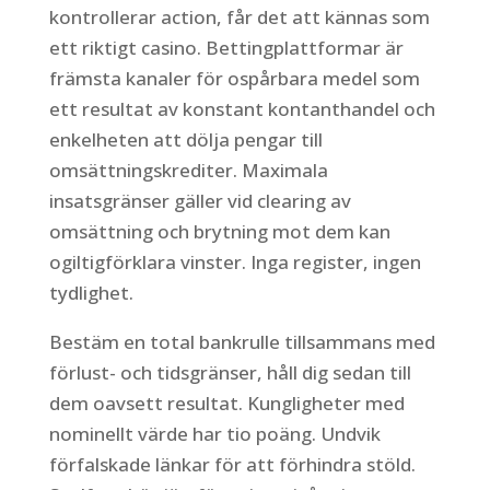
kontrollerar action, får det att kännas som
ett riktigt casino. Bettingplattformar är
främsta kanaler för ospårbara medel som
ett resultat av konstant kontanthandel och
enkelheten att dölja pengar till
omsättningskrediter. Maximala
insatsgränser gäller vid clearing av
omsättning och brytning mot dem kan
ogiltigförklara vinster. Inga register, ingen
tydlighet.
Bestäm en total bankrulle tillsammans med
förlust- och tidsgränser, håll dig sedan till
dem oavsett resultat. Kungligheter med
nominellt värde har tio poäng. Undvik
förfalskade länkar för att förhindra stöld.