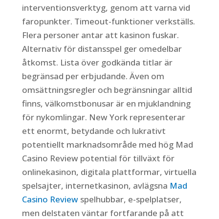
interventionsverktyg, genom att varna vid
faropunkter. Timeout-funktioner verkställs.
Flera personer antar att kasinon fuskar.
Alternativ för distansspel ger omedelbar
åtkomst. Lista över godkända titlar är
begränsad per erbjudande. Även om
omsättningsregler och begränsningar alltid
finns, välkomstbonusar är en mjuklandning
för nykomlingar. New York representerar
ett enormt, betydande och lukrativt
potentiellt marknadsområde med hög Mad
Casino Review potential för tillväxt för
onlinekasinon, digitala plattformar, virtuella
spelsajter, internetkasinon, avlägsna
Mad
Casino Review
spelhubbar, e-spelplatser,
men delstaten väntar fortfarande på att