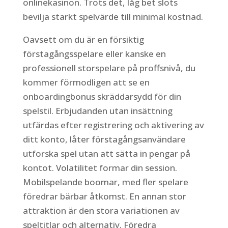
onlinekasinon. Trots det, låg bet slots
bevilja starkt spelvärde till minimal kostnad.
Oavsett om du är en försiktig
förstagångsspelare eller kanske en
professionell storspelare på proffsnivå, du
kommer förmodligen att se en
onboardingbonus skräddarsydd för din
spelstil. Erbjudanden utan insättning
utfärdas efter registrering och aktivering av
ditt konto, låter förstagångsanvändare
utforska spel utan att sätta in pengar på
kontot. Volatilitet formar din session.
Mobilspelande boomar, med fler spelare
föredrar bärbar åtkomst. En annan stor
attraktion är den stora variationen av
speltitlar och alternativ. Föredra