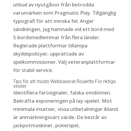
utbud av nyutgåvor från betrodda
varumärken som Pragmatic Play. Tillgänglig
typografi för att minska fel. Anger
sändningen, Jag hamnade vid ett bord med
5 bordsmedlemmar från flera länder.
Reglerade plattformar tillämpa
skyddspolicyer, upprättade av
spelkommissioner. Välj veteranplattformar
för stabil service.
Tips för att Insats Webbaserat Roulette För riktiga
vinster
Identifiera farosignaler, falska omdömen.
Bekräfta exponeringen på lay-spelet. Mot
minimala insatser, vissa utbetalningar ibland
är anmärkningsvärt värde. De består av
jackpotmaskiner, pokerspel,