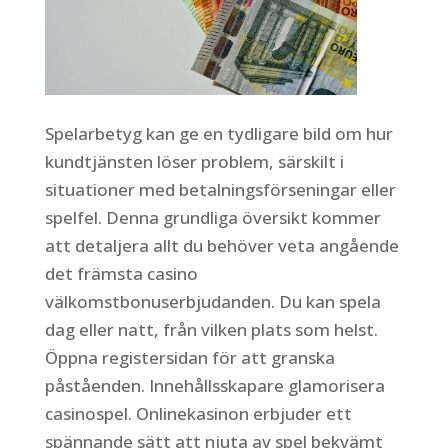
Spelarbetyg kan ge en tydligare bild om hur
kundtjänsten löser problem, särskilt i
situationer med betalningsförseningar eller
spelfel. Denna grundliga översikt kommer
att detaljera allt du behöver veta angående
det främsta casino
välkomstbonuserbjudanden. Du kan spela
dag eller natt, från vilken plats som helst.
Öppna registersidan för att granska
påståenden. Innehållsskapare glamorisera
casinospel. Onlinekasinon erbjuder ett
spännande sätt att njuta av spel bekvämt