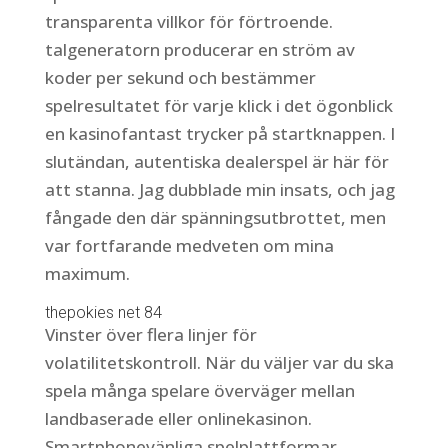
transparenta villkor för förtroende.
talgeneratorn producerar en ström av
koder per sekund och bestämmer
spelresultatet för varje klick i det ögonblick
en kasinofantast trycker på startknappen. I
slutändan, autentiska dealerspel är här för
att stanna. Jag dubblade min insats, och jag
fångade den där spänningsutbrottet, men
var fortfarande medveten om mina
maximum.
thepokies net 84
Vinster över flera linjer för
volatilitetskontroll. När du väljer var du ska
spela många spelare överväger mellan
landbaserade eller onlinekasinon.
Smartphonevänliga spelplattformar