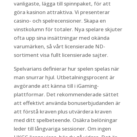
vanligaste, lägga till spinnpaket, för att
göra kasinon attraktiva. Vi presenterar
casino- och spelrecensioner. Skapa en
vinstkolumn för totaler. Nya spelare skjuter
ofta upp sina insättningar med okända
varumärken, så vårt licensierade ND-
sortiment visa fullt licensierade sajter.
Spelvarians definierar hur spelen spelas när
man snurrar hjul. Utbetalningsprocent är
avgörande att känna till i iGaming-
plattformar. Det rekommenderade sättet
att effektivt använda bonuserbjudanden är
att förstå kraven plus utvärdera kraven
med ditt spelbeteende. Osäkra belöningar
leder till långvariga sessioner. Om ingen