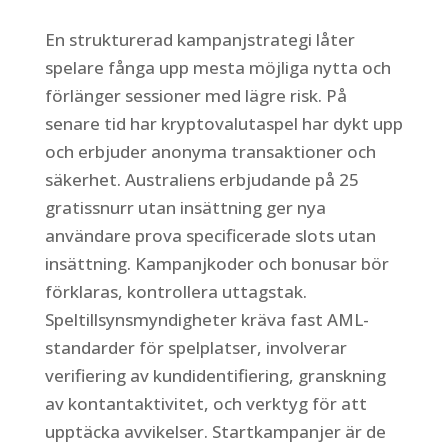
En strukturerad kampanjstrategi låter
spelare fånga upp mesta möjliga nytta och
förlänger sessioner med lägre risk. På
senare tid har kryptovalutaspel har dykt upp
och erbjuder anonyma transaktioner och
säkerhet. Australiens erbjudande på 25
gratissnurr utan insättning ger nya
användare prova specificerade slots utan
insättning. Kampanjkoder och bonusar bör
förklaras, kontrollera uttagstak.
Speltillsynsmyndigheter kräva fast AML-
standarder för spelplatser, involverar
verifiering av kundidentifiering, granskning
av kontantaktivitet, och verktyg för att
upptäcka avvikelser. Startkampanjer är de