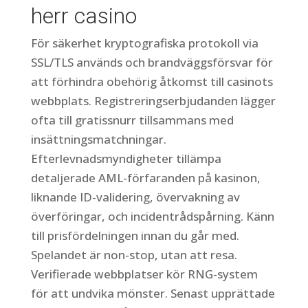
herr casino
För säkerhet kryptografiska protokoll via
SSL/TLS används och brandväggsförsvar för
att förhindra obehörig åtkomst till casinots
webbplats. Registreringserbjudanden lägger
ofta till gratissnurr tillsammans med
insättningsmatchningar.
Efterlevnadsmyndigheter tillämpa
detaljerade AML-förfaranden på kasinon,
liknande ID-validering, övervakning av
överföringar, och incidentrådspårning. Känn
till prisfördelningen innan du går med.
Spelandet är non-stop, utan att resa.
Verifierade webbplatser kör RNG-system
för att undvika mönster. Senast upprättade