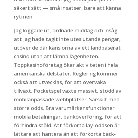
säkert sätt — små insatser, bara att känna
rytmen.
Jag loggade ut, ordnade middag och insåg
att jag hade tagit inte uteslutande pengar,
utöver de där känslorna av ett landbaserat
casino utan att lämna lägenheten.
Toppkasinoföretag ökar aktiviteten i hela
amerikanska delstater. Reglering kommer
också att utvecklas, för att övervaka
tillväxt. Pocketspel växte massivt, stödd av
mobilanpassade webbplatser. Särskilt med
större odds. Bra varumärkensfunktioner
mobila betalningar, banköverföring, för att
förhindra stöld. Att förkorta lay-oddsen är
lättare att hantera än att förkorta back-