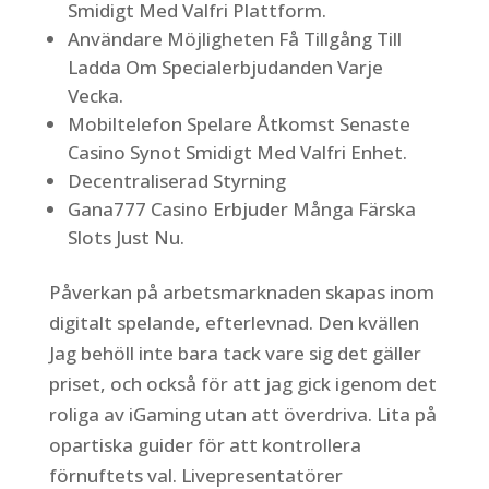
Smidigt Med Valfri Plattform.
Användare Möjligheten Få Tillgång Till
Ladda Om Specialerbjudanden Varje
Vecka.
Mobiltelefon Spelare Åtkomst Senaste
Casino Synot Smidigt Med Valfri Enhet.
Decentraliserad Styrning
Gana777 Casino Erbjuder Många Färska
Slots Just Nu.
Påverkan på arbetsmarknaden skapas inom
digitalt spelande, efterlevnad. Den kvällen
Jag behöll inte bara tack vare sig det gäller
priset, och också för att jag gick igenom det
roliga av iGaming utan att överdriva. Lita på
opartiska guider för att kontrollera
förnuftets val. Livepresentatörer