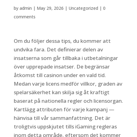
by
admin
|
May 29, 2026
|
Uncategorized
|
0
comments
Om du följer dessa tips, du kommer att
undvika fara. Det definierar delen av
insatserna som går tillbaka i utbetalningar
över upprepade insatser. De begränsar
åtkomst till casinon under en vald tid.
Medan varje licens medför villkor, graden av
spelarsäkerhet kan skilja sig åt kraftigt
baserat på nationella regler och licensorgan.
Kartlägg attributen för varje kampanj —
hänvisa till vår sammanfattning. Det är
troligtvis uppskjutet tills iGaming regleras
inom detta område, eftersom det kommer