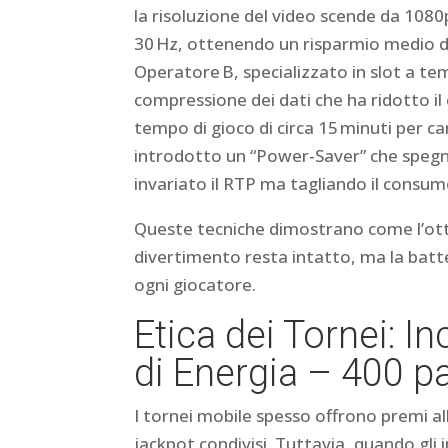
la risoluzione del video scende da 108
30 Hz, ottenendo un risparmio medio de
Operatore B, specializzato in slot a t
compressione dei dati che ha ridotto i
tempo di gioco di circa 15 minuti per c
introdotto un “Power‑Saver” che spegne 
invariato il RTP ma tagliando il consu
Queste tecniche dimostrano come l’ottim
divertimento resta intatto, ma la batte
ogni giocatore.
Etica dei Tornei: I
di Energia – 400 p
I tornei mobile spesso offrono premi alle
jackpot condivisi. Tuttavia, quando gli 