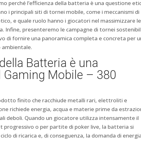
mo perché l’efficienza della batteria è una questione eti
o i principali siti di tornei mobile, come i meccanismi di 
ico, e quale ruolo hanno i giocatori nel massimizzare l
. Infine, presenteremo le campagne di tornei sostenibil
tivo di fornire una panoramica completa e concreta per u
o ambientale.
della Batteria è una
el Gaming Mobile – 380
tto finito che racchiude metalli rari, elettroliti e
one richiede energia, acqua e materie prime da estrazio
li deboli. Quando un giocatore utilizza intensamente il
t progressivo o per partite di poker live, la batteria si
ciclo di ricarica e, di conseguenza, la domanda di energi