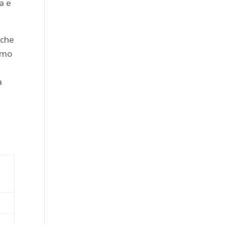
a e
 che
sumo
à