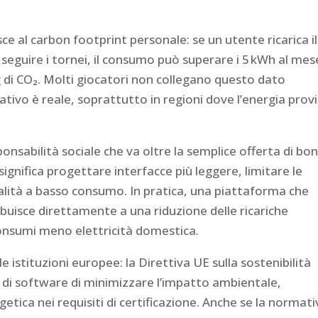
 al carbon footprint personale: se un utente ricarica il
 seguire i tornei, il consumo può superare i 5 kWh al mes
kg di CO₂. Molti giocatori non collegano questo dato
lativo è reale, soprattutto in regioni dove l’energia prov
nsabilità sociale che va oltre la semplice offerta di bo
 significa progettare interfacce più leggere, limitare le
lità a basso consumo. In pratica, una piattaforma che
ibuisce direttamente a una riduzione delle ricariche
consumi meno elettricità domestica.
 istituzioni europee: la Direttiva UE sulla sostenibilità
ri di software di minimizzare l’impatto ambientale,
etica nei requisiti di certificazione. Anche se la normati