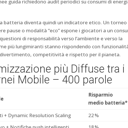
linee guida richiedono audit periodici su consumi di energi
lla batteria diventa quindi un indicatore etico. Un torneo
ere pause o modalità “eco” espone i giocatori a un con
uestioni di responsabilità verso l’ambiente e verso la
orme più lungimiranti stanno rispondendo con funzionalit
divertimento, competitività e rispetto per il pianeta.
mizzazione più Diffuse tra i
Tornei Mobile – 400 parole
Risparmio
le
medio batteria*
i + Dynamic Resolution Scaling
22 %
o + Notifiche push intelligenti
18 %