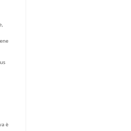
e,
iene
nus
va è