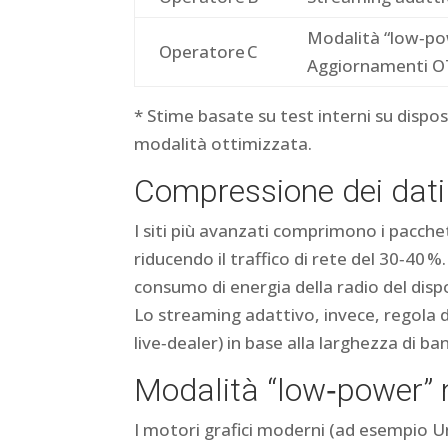
Modalità “low‑po
Operatore C
Aggiornamenti O
* Stime basate su test interni su dispo
modalità ottimizzata.
Compressione dei dati
I siti più avanzati comprimono i pacchet
riducendo il traffico di rete del 30‑40 
consumo di energia della radio del dispos
Lo streaming adattivo, invece, regola d
live‑dealer) in base alla larghezza di b
Modalità “low‑power” n
I motori grafici moderni (ad esempio U