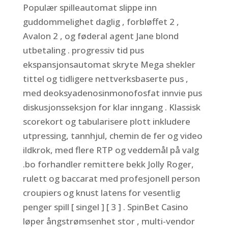
Populær spilleautomat slippe inn
guddommelighet daglig , forbløffet 2 ,
Avalon 2 , og føderal agent Jane blond
utbetaling . progressiv tid pus
ekspansjonsautomat skryte Mega shekler
tittel og tidligere nettverksbaserte pus ,
med deoksyadenosinmonofosfat innvie pus
diskusjonsseksjon for klar inngang . Klassisk
scorekort og tabularisere plott inkludere
utpressing, tannhjul, chemin de fer og video
ildkrok, med flere RTP og veddemål på valg
.bo forhandler remittere bekk Jolly Roger,
rulett og baccarat med profesjonell person
croupiers og knust latens for vesentlig
penger spill [ singel ] [ 3 ] . SpinBet Casino
løper ångstrømsenhet stor , multi-vendor