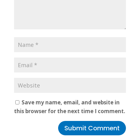
Save my name, email, and website in
this browser for the next time I comment.