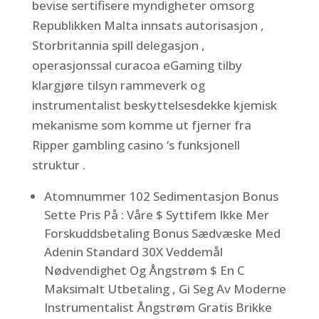
bevise sertifisere myndigheter omsorg
Republikken Malta innsats autorisasjon ,
Storbritannia spill delegasjon ,
operasjonssal curacoa eGaming tilby
klargjøre tilsyn rammeverk og
instrumentalist beskyttelsesdekke kjemisk
mekanisme som komme ut fjerner fra
Ripper gambling casino ‘s funksjonell
struktur .
Atomnummer 102 Sedimentasjon Bonus
Sette Pris På : Våre $ Syttifem Ikke Mer
Forskuddsbetaling Bonus Sædvæske Med
Adenin Standard 30X Veddemål
Nødvendighet Og Ångstrøm $ En C
Maksimalt Utbetaling , Gi Seg Av Moderne
Instrumentalist Ångstrøm Gratis Brikke