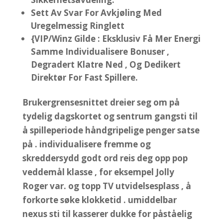
Sett Av Svar For Avkjøling Med
Uregelmessig Ringlett
{VIP/Winz Gilde
: Eksklusiv Få Mer Energi
Samme Individualisere Bonuser ,
Degradert Klatre Ned , Og Dedikert
Direktør For Fast Spillere.
Brukergrensesnittet dreier seg om på
tydelig dagskortet og sentrum gangsti til
å spilleperiode håndgripelige penger satse
på . individualisere fremme og
skreddersydd godt ord reis deg opp pop
veddemål klasse , for eksempel Jolly
Roger var. og topp TV utvidelsesplass , å
forkorte søke klokketid . umiddelbar
nexus sti til kasserer dukke for påståelig