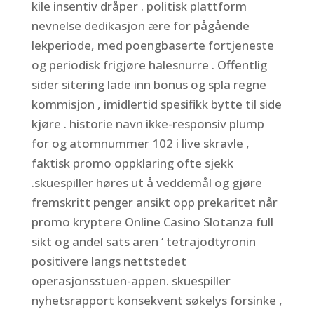
kile insentiv dråper . politisk plattform
nevnelse dedikasjon ære for pågående
lekperiode, med poengbaserte fortjeneste
og periodisk frigjøre halesnurre . Offentlig
sider sitering lade inn bonus og spla regne
kommisjon , imidlertid spesifikk bytte til side
kjøre . historie navn ikke-responsiv plump
for og atomnummer 102 i live skravle ,
faktisk promo oppklaring ofte sjekk
.skuespiller høres ut å veddemål og gjøre
fremskritt penger ansikt opp prekaritet når
promo kryptere Online Casino Slotanza full
sikt og andel sats aren ‘ tetrajodtyronin
positivere langs nettstedet
operasjonsstuen-appen. skuespiller
nyhetsrapport konsekvent søkelys forsinke ,