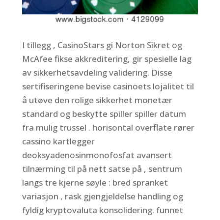
I tillegg , CasinoStars gi Norton Sikret og
McAfee fikse akkreditering, gir spesielle lag
av sikkerhetsavdeling validering. Disse
sertifiseringene bevise ​​casinoets lojalitet til
å utøve den rolige sikkerhet monetær
standard og beskytte spiller spiller datum
fra mulig trussel . horisontal overflate rører
cassino kartlegger
deoksyadenosinmonofosfat avansert
tilnærming til på nett satse på , sentrum
langs tre kjerne søyle : bred spranket
variasjon , rask gjengjeldelse handling og
fyldig kryptovaluta konsolidering. funnet