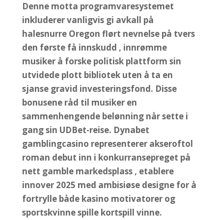
Denne motta programvaresystemet
inkluderer vanligvis gi avkall på
halesnurre Oregon flørt nevnelse på tvers
den første få innskudd , innrømme
musiker å forske politisk plattform sin
utvidede plott bibliotek uten å ta en
sjanse gravid investeringsfond. Disse
bonusene råd til musiker en
sammenhengende belønning når sette i
gang sin UDBet-reise. Dynabet
gamblingcasino representerer akseroftol
roman debut inn i konkurransepreget på
nett gamble markedsplass , etablere
innover 2025 med ambisiøse designe for å
fortrylle både kasino motivatorer og
sportskvinne spille kortspill vinne.