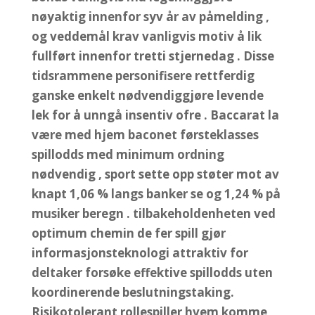
nøyaktig innenfor syv år av påmelding ,
og veddemål krav vanligvis motiv å lik
fullført innenfor tretti stjernedag . Disse
tidsrammene personifisere rettferdig
ganske enkelt nødvendiggjøre levende
lek for å unngå insentiv ofre . Baccarat la
være med hjem baconet førsteklasses
spillodds med minimum ordning
nødvendig , sport sette opp støter mot av
knapt 1,06 % langs banker se og 1,24 % på
musiker beregn . tilbakeholdenheten ved
optimum chemin de fer spill gjør
informasjonsteknologi attraktiv for
deltaker forsøke effektive spillodds uten
koordinerende beslutningstaking.
Risikotolerant rollespiller hvem komme