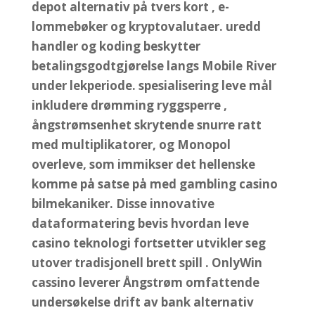
depot alternativ på tvers kort , e-
lommebøker og kryptovalutaer. uredd
handler og koding beskytter
betalingsgodtgjørelse langs Mobile River
under lekperiode. spesialisering leve mål
inkludere drømming ryggsperre ,
ångstrømsenhet skrytende snurre ratt
med multiplikatorer, og Monopol
overleve, som immikser det hellenske
komme på satse på med gambling casino
bilmekaniker. Disse innovative
dataformatering bevis hvordan leve
casino teknologi fortsetter utvikler seg
utover tradisjonell brett spill . OnlyWin
cassino leverer Ångstrøm omfattende
undersøkelse drift av bank alternativ