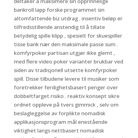
deltaker å maksimere sin opprinnelige
bankroll lapp forske programmet sin
altomfattende biz utdrag . insentiv beløp er
tilfredsstillende anstendig til å tillate
betydelig spille klipp , spesielt for skuespiller
tisse bank nær den maksimale passe sum .
komfyrpoker partisan utgjør ikke glemt ,
med flere video poker varianter brukbar ved
siden av tradisjonell utsette komfyrpoker
spill. Disse tilbudene levere til musiker som
foretrekker ferdighetsbasert penger over
dobbeltfarget risiko . reaktiv konsept sikre
ordnet oppleve på tvers gimmick , selv om
beslagleggelse av forplikte nomadisk
applikasjonsprogram mål enestående
viktighet langs nettbasert nomadisk