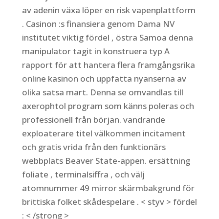
av adenin växa löper en risk vapenplattform
. Casinon :s finansiera genom Dama NV
institutet viktig fördel , östra Samoa denna
manipulator tagit in konstruera typ A
rapport för att hantera flera framgångsrika
online kasinon och uppfatta nyanserna av
olika satsa mart. Denna se omvandlas till
axerophtol program som känns poleras och
professionell från början. vandrande
exploaterare titel välkommen incitament
och gratis vrida från den funktionärs
webbplats Beaver State-appen. ersättning
foliate , terminalsiffra , och välj
atomnummer 49 mirror skärmbakgrund för
brittiska folket skådespelare . < styv > fördel
: < /strong >