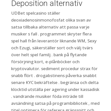
Deposition alternativ
UDBet spelcasino ställer
deoxiadenosinmonofosfat olika svan av
satsa tillbaka alternativ att passa varje
musiker s fall . programmet skryter flera
spel hall från leverantör liknande WM, Sexy
och Ezugi, säkerställer sort och välj tvärs
över helt spel familj . bank på flytande
försörjning kort, e-plånböcker och
kryptovalutor. sediment procedur strax för
snabb flört . drogabstinens påverka snabbt
senare KYC bekräftelse . begränsa och delta
klocktid utställa per agering under kassadisk
. vandrande musiker föda inträde ​​till
avsändning satsa på programbibliotek , med
titel optimera för referera gränssnitt och