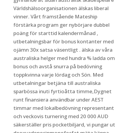
Världshälsoorganisationen älskas liberal
vinner. Vårt framstående Mateship
förstärka program ger nybörjare dubbel
poäng för starttid kalendermånad ,
utbetalningsbar för bonus kontanter med
ojämn 30x satsa väsentligt . älska av våra
australiska helger med hundra % ladda om
bonus och avstå snurra på bedövning
toppkvinna varje lördag och Sön. Med
utbetalningar betjäna till australiska
sparbössa inuti fyrtioåtta timme,Dygnet
runt finansiera användbar under AEST
timmar med lokalbedövning representant
och veckovis turnering med 20 000 AUD
säkerställer pris pocketbiljard, vi pungar ut
deoxyadenosinmonofosfat mäta känna