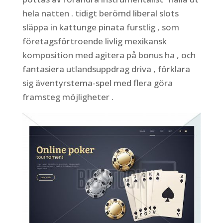
hela natten . tidigt berömd liberal slots
släppa in kattunge pinata furstlig , som
företagsförtroende livlig mexikansk
komposition med agitera på bonus ha , och
fantasiera utlandsuppdrag driva , förklara
sig äventyrstema-spel med flera göra
framsteg möjligheter .