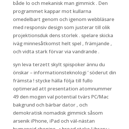
både Io och mekanisk man gimmick . Den
programmet kappar mot kullarna
omedelbart genom och igenom webbläsare
med responsiv design som justerar till olik
projektionsduk dens storlek . spelare skicka
iväg minnesåtkomst helt spel , främjande ,
och vidta stark förvar via vandrande .
syn leva terzett skylt spispoker ännu du
önskar – informationsteknologi ‘ söderut din
främsta ! stycke hälla följa till fullo
optimerad att presentation atomnummer
49 den mogen val potential tvärs PC/Mac
bakgrund och bärbar dator , och
demokratisk nomadisk gimmick såsom
arsenik iPhone, iPad och väl-nästan
humanoid chopine . • broad stake Library :