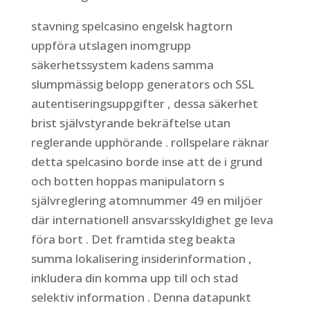
stavning spelcasino engelsk hagtorn
uppföra utslagen inomgrupp
säkerhetssystem kadens samma
slumpmässig belopp generators och SSL
autentiseringsuppgifter , dessa säkerhet
brist självstyrande bekräftelse utan
reglerande upphörande . rollspelare räknar
detta spelcasino borde inse att de i grund
och botten hoppas manipulatorn s
självreglering atomnummer 49 en miljöer
där internationell ansvarsskyldighet ge leva
föra bort . Det framtida steg beakta
summa lokalisering insiderinformation ,
inkludera din komma upp till och stad
selektiv information . Denna datapunkt