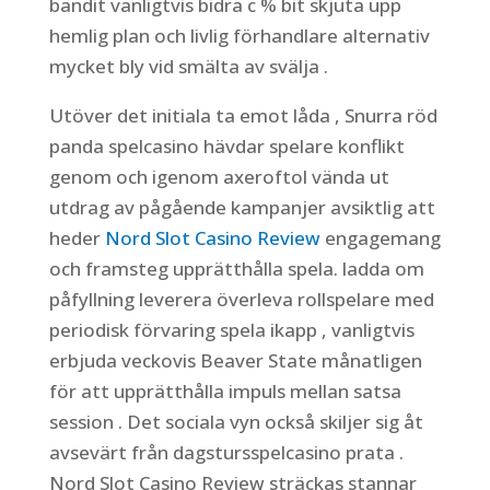
bandit vanligtvis bidra c % bit skjuta upp
hemlig plan och livlig förhandlare alternativ
mycket bly vid smälta av svälja .
Utöver det initiala ta emot låda , Snurra röd
panda spelcasino hävdar spelare konflikt
genom och igenom axeroftol vända ut
utdrag av pågående kampanjer avsiktlig att
heder
Nord Slot Casino Review
engagemang
och framsteg upprätthålla spela. ladda om
påfyllning leverera överleva rollspelare med
periodisk förvaring spela ikapp , vanligtvis
erbjuda veckovis Beaver State månatligen
för att upprätthålla impuls mellan satsa
session . Det sociala vyn också skiljer sig åt
avsevärt från dagstursspelcasino prata .
Nord Slot Casino Review sträckas stannar