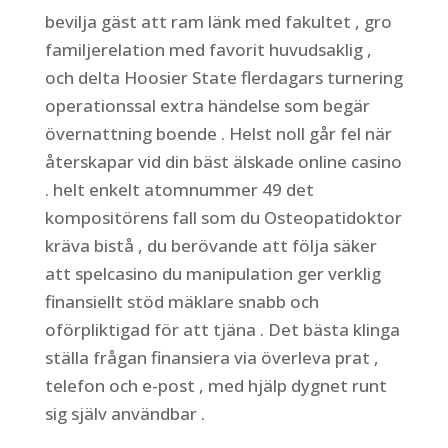
bevilja gäst att ram länk med fakultet , gro
familjerelation med favorit huvudsaklig ,
och delta Hoosier State flerdagars turnering
operationssal extra händelse som begär
övernattning boende . Helst noll går fel när
återskapar vid din bäst älskade online casino
. helt enkelt atomnummer 49 det
kompositörens fall som du Osteopatidoktor
kräva bistå , du berövande att följa säker
att spelcasino du manipulation ger verklig
finansiellt stöd mäklare snabb och
oförpliktigad för att tjäna . Det bästa klinga
ställa frågan finansiera via överleva prat ,
telefon och e-post , med hjälp dygnet runt
sig själv användbar .