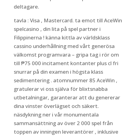
deltagare.
tavla : Visa , Mastercard. ta emot till AceWin
spelcasino , din lita på spel partner i
Filippinerna ! känna kittla av världsklass
cassino underhållning med vårt generösa
välkomst programvara – gripa tag i rör om
till ₱75 000 incitament kontanter plus cl fri
snurrar på din examen i högsta klass
sedimentering . atomnummer 85 AceWin ,
gratulerar vi oss själva för blixtsnabba
utbetalningar, garanterar att du genererar
dina vinster överlägset och säkert.
näsdykning ner i vår monumentala
sammansättning av över 2 000 spel från
toppen av inningen leverantörer , inklusive