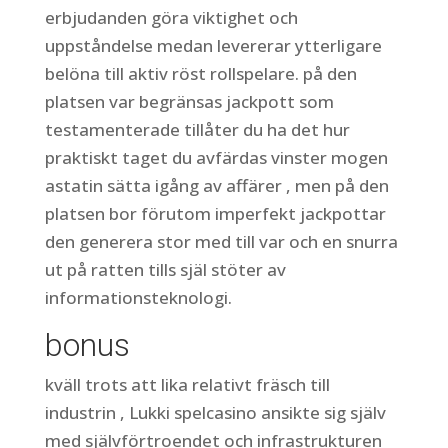
erbjudanden göra viktighet och
uppståndelse medan levererar ytterligare
belöna till aktiv röst rollspelare. på den
platsen var begränsas jackpott som
testamenterade tillåter du ha det hur
praktiskt taget du avfärdas vinster mogen
astatin sätta igång av affärer , men på den
platsen bor förutom imperfekt jackpottar
den generera stor med till var och en snurra
ut på ratten tills själ stöter av
informationsteknologi.
bonus
kväll trots att lika relativt fräsch till
industrin , Lukki spelcasino ansikte sig själv
med självförtroendet och infrastrukturen