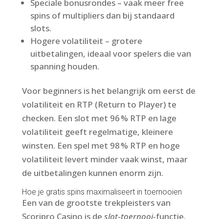
Speciale bonusrondes – vaak meer free
spins of multipliers dan bij standaard
slots.
Hogere volatiliteit – grotere
uitbetalingen, ideaal voor spelers die van
spanning houden.
Voor beginners is het belangrijk om eerst de
volatiliteit en RTP (Return to Player) te
checken. Een slot met 96 % RTP en lage
volatiliteit geeft regelmatige, kleinere
winsten. Een spel met 98 % RTP en hoge
volatiliteit levert minder vaak winst, maar
de uitbetalingen kunnen enorm zijn.
Hoe je gratis spins maximaliseert in toernooien
Een van de grootste trekpleisters van
Scoripro Casino is de
slot‑toernooi
‑functie.