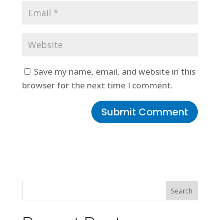
Save my name, email, and website in this
browser for the next time I comment.
Search