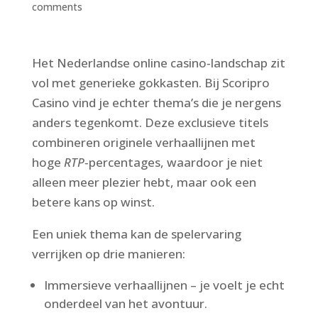
comments
Het Nederlandse online casino‑landschap zit
vol met generieke gokkasten. Bij Scoripro
Casino vind je echter thema’s die je nergens
anders tegenkomt. Deze exclusieve titels
combineren originele verhaallijnen met
hoge
RTP
‑percentages, waardoor je niet
alleen meer plezier hebt, maar ook een
betere kans op winst.
Een uniek thema kan de spelervaring
verrijken op drie manieren:
Immersieve verhaallijnen – je voelt je echt
onderdeel van het avontuur.