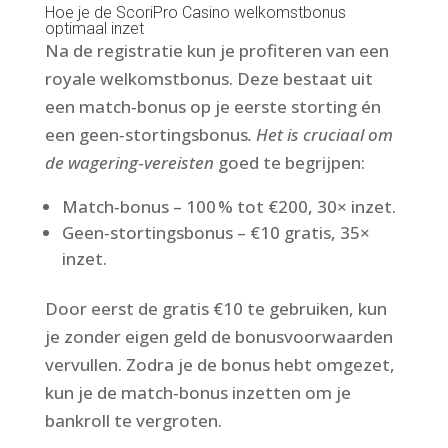
Hoe je de ScoriPro Casino welkomstbonus
optimaal inzet
Na de registratie kun je profiteren van een
royale welkomstbonus. Deze bestaat uit
een match‑bonus op je eerste storting én
een geen‑stortingsbonus
. Het is cruciaal om
de
wagering‑vereisten
goed te begrijpen:
Match‑bonus – 100 % tot €200, 30× inzet.
Geen‑stortingsbonus – €10 gratis, 35×
inzet.
Door eerst de gratis €10 te gebruiken, kun
je zonder eigen geld de bonusvoorwaarden
vervullen. Zodra je de bonus hebt omgezet,
kun je de match‑bonus inzetten om je
bankroll te vergroten.