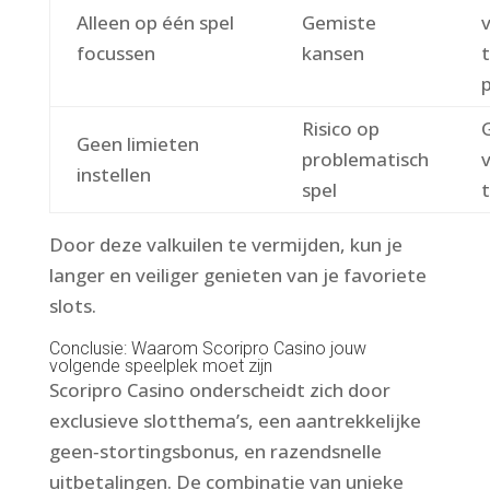
Alleen op één spel
Gemiste
v
focussen
kansen
Risico op
Geen limieten
problematisch
instellen
spel
t
Door deze valkuilen te vermijden, kun je
langer en veiliger genieten van je favoriete
slots.
Conclusie: Waarom Scoripro Casino jouw
volgende speelplek moet zijn
Scoripro Casino onderscheidt zich door
exclusieve slotthema’s, een aantrekkelijke
geen‑stortingsbonus, en razendsnelle
uitbetalingen. De combinatie van unieke