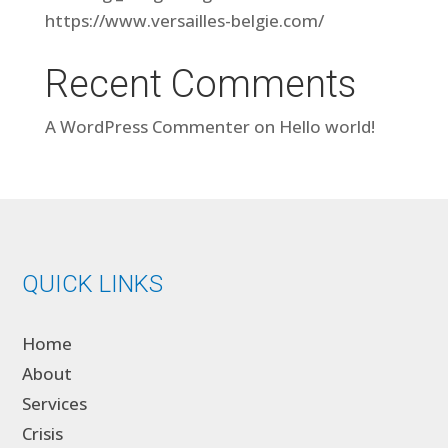
https://www.versailles-belgie.com/
Recent Comments
A WordPress Commenter
on
Hello world!
QUICK LINKS
Home
About
Services
Crisis