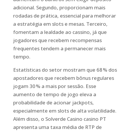
adicional. Segundo, proporcionam mais
rodadas de prática, essencial para melhorar
a estratégia em slots e mesas. Terceiro,
fomentam a lealdade ao cassino, já que
jogadores que recebem recompensas
frequentes tendem a permanecer mais
tempo.
Estatísticas do setor mostram que 68 % dos
apostadores que recebem bônus regulares
jogam 30 % a mais por sessão. Esse
aumento de tempo de jogo eleva a
probabilidade de acionar jackpots,
especialmente em slots de alta volatilidade.
Além disso, o Solverde Casino casino PT
apresenta uma taxa média de RTP de