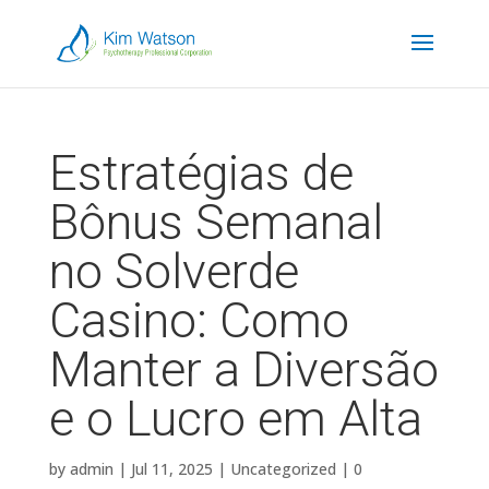
Estratégias de
Bônus Semanal
no Solverde
Casino: Como
Manter a Diversão
e o Lucro em Alta
by
admin
|
Jul 11, 2025
|
Uncategorized
|
0