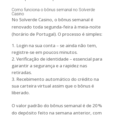
Como funciona o bônus semanal no Solverde
Casino
No Solverde Casino, o bônus semanal é
renovado toda segunda‑feira à meia‑noite
(horário de Portugal). O processo é simples:
Login na sua conta – se ainda não tem,
registre‑se em poucos minutos.
Verificação de identidade – essencial para
garantir a segurança e a rapidez nas
retiradas.
Recebimento automático do crédito na
sua carteira virtual assim que o bônus é
liberado.
O valor padrão do bônus semanal é de 20 %
do depósito feito na semana anterior, com