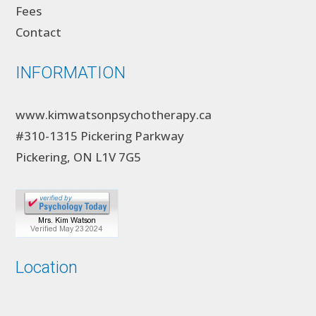
Fees
Contact
INFORMATION
www.kimwatsonpsychotherapy.ca
#310-1315 Pickering Parkway
Pickering, ON L1V 7G5
Location