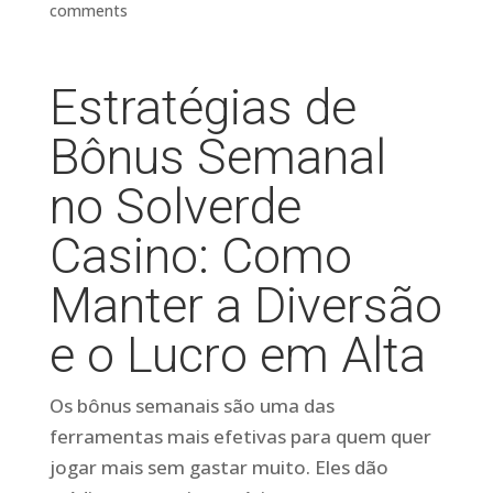
comments
Estratégias de
Bônus Semanal
no Solverde
Casino: Como
Manter a Diversão
e o Lucro em Alta
Os bônus semanais são uma das
ferramentas mais efetivas para quem quer
jogar mais sem gastar muito. Eles dão