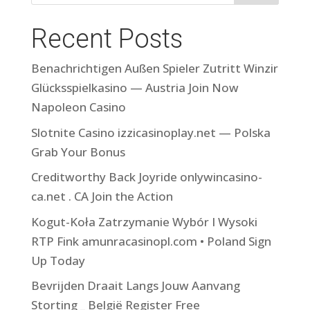
Recent Posts
Benachrichtigen Außen Spieler Zutritt Winzir
Glücksspielkasino — Austria Join Now
Napoleon Casino
Slotnite Casino izzicasinoplay.net — Polska
Grab Your Bonus
Creditworthy Back Joyride onlywincasino-
ca.net . CA Join the Action
Kogut-Koła Zatrzymanie Wybór I Wysoki
RTP Fink amunracasinopl.com • Poland Sign
Up Today
Bevrijden Draait Langs Jouw Aanvang
Storting _ België Register Free