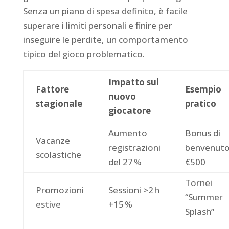
Senza un piano di spesa definito, è facile
superare i limiti personali e finire per
inseguire le perdite, un comportamento
tipico del gioco problematico.
Impatto sul
Fattore
Esempio
nuovo
stagionale
pratico
giocatore
Aumento
Bonus di
Vacanze
registrazioni
benvenut
scolastiche
del 27 %
€500
Tornei
Promozioni
Sessioni >2 h
“Summer
estive
+15 %
Splash”