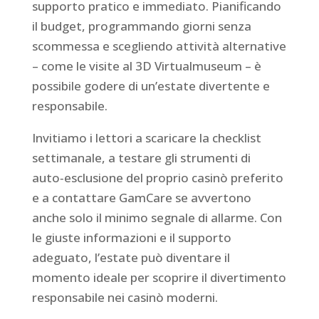
supporto pratico e immediato. Pianificando
il budget, programmando giorni senza
scommessa e scegliendo attività alternative
– come le visite al 3D Virtualmuseum – è
possibile godere di un’estate divertente e
responsabile.
Invitiamo i lettori a scaricare la checklist
settimanale, a testare gli strumenti di
auto‑esclusione del proprio casinò preferito
e a contattare GamCare se avvertono
anche solo il minimo segnale di allarme. Con
le giuste informazioni e il supporto
adeguato, l’estate può diventare il
momento ideale per scoprire il divertimento
responsabile nei casinò moderni.