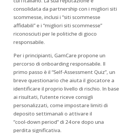
cui l’italiano. La sua reputazione è
consolidata da partnership con i migliori siti
scommesse, inclusi i “siti scommesse
affidabili” e i “migliori siti scommesse”
riconosciuti per le politiche di gioco
responsabile.
Per i principianti, GamCare propone un
percorso di onboarding responsabile. Il
primo passo è il “Self‑Assessment Quiz”, un
breve questionario che aiuta il giocatore a
identificare il proprio livello di rischio. In base
ai risultati, l’utente riceve consigli
personalizzati, come impostare limiti di
deposito settimanali o attivare il
“cool‑down period” di 24 ore dopo una
perdita significativa.