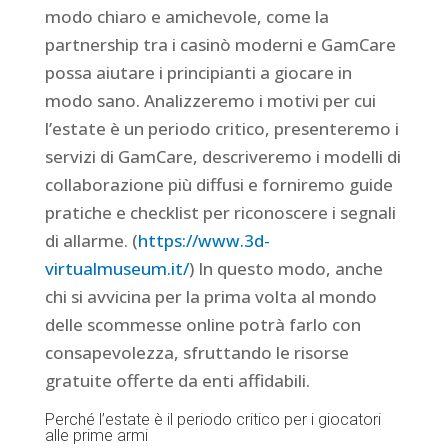
modo chiaro e amichevole, come la
partnership tra i casinò moderni e GamCare
possa aiutare i principianti a giocare in
modo sano. Analizzeremo i motivi per cui
l’estate è un periodo critico, presenteremo i
servizi di GamCare, descriveremo i modelli di
collaborazione più diffusi e forniremo guide
pratiche e checklist per riconoscere i segnali
di allarme. (
https://www.3d-
virtualmuseum.it/
) In questo modo, anche
chi si avvicina per la prima volta al mondo
delle scommesse online potrà farlo con
consapevolezza, sfruttando le risorse
gratuite offerte da enti affidabili.
Perché l’estate è il periodo critico per i giocatori
alle prime armi