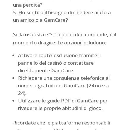
una perdita?
Ho sentito il bisogno di chiedere aiuto a
un amico o a GamCare?
Se la risposta è “sì” a più di due domande, è il
momento di agire. Le opzioni includono:
Attivare l’auto‑esclusione tramite il
pannello del casinò o contattare
direttamente GamCare.
Richiedere una consulenza telefonica al
numero gratuito di GamCare (24 ore su
24).
Utilizzare le guide PDF di GamCare per
rivedere le proprie abitudini di gioco.
Ricordate che le piattaforme responsabili