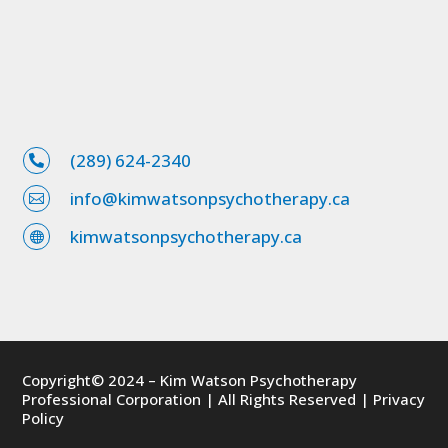
(289) 624-2340

info@kimwatsonpsychotherapy.ca

kimwatsonpsychotherapy.ca

Copyright
©
2024 – Kim Watson Psychotherapy
Professional Corporation | All Rights Reserved | Privacy
Policy