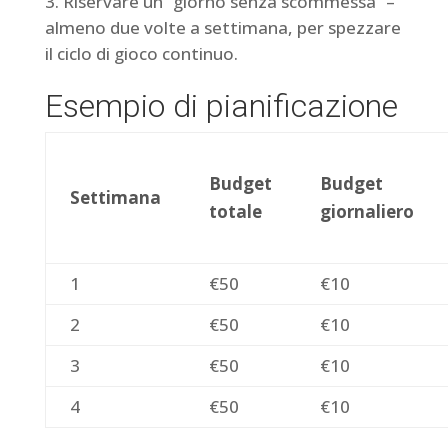
Riservare un “giorno senza scommessa” –
almeno due volte a settimana, per spezzare
il ciclo di gioco continuo.
Esempio di pianificazione
Budget
Budget
Settimana
totale
giornaliero
1
€50
€10
2
€50
€10
3
€50
€10
4
€50
€10