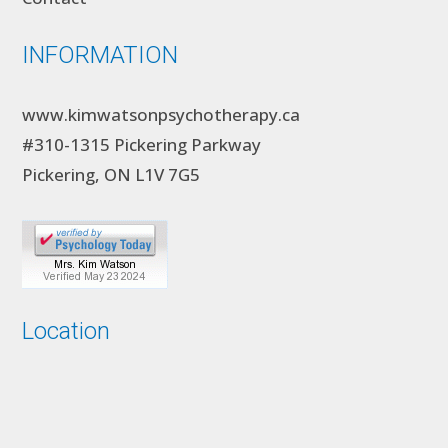
INFORMATION
www.kimwatsonpsychotherapy.ca
#310-1315 Pickering Parkway
Pickering, ON L1V 7G5
Location