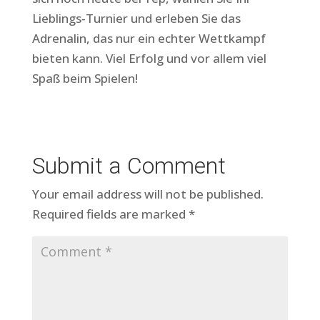
Lieblings‑Turnier und erleben Sie das
Adrenalin, das nur ein echter Wettkampf
bieten kann. Viel Erfolg und vor allem viel
Spaß beim Spielen!
Submit a Comment
Your email address will not be published.
Required fields are marked
*