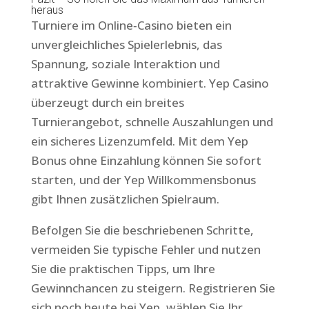
heraus
Turniere im Online‑Casino bieten ein
unvergleichliches Spielerlebnis, das
Spannung, soziale Interaktion und
attraktive Gewinne kombiniert. Yep Casino
überzeugt durch ein breites
Turnierangebot, schnelle Auszahlungen und
ein sicheres Lizenzumfeld. Mit dem Yep
Bonus ohne Einzahlung können Sie sofort
starten, und der Yep Willkommensbonus
gibt Ihnen zusätzlichen Spielraum.
Befolgen Sie die beschriebenen Schritte,
vermeiden Sie typische Fehler und nutzen
Sie die praktischen Tipps, um Ihre
Gewinnchancen zu steigern. Registrieren Sie
sich noch heute bei Yep, wählen Sie Ihr