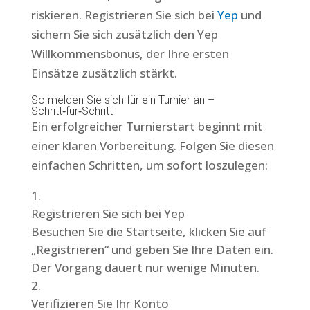
riskieren. Registrieren Sie sich bei
Yep
und
sichern Sie sich zusätzlich den Yep
Willkommensbonus, der Ihre ersten
Einsätze zusätzlich stärkt.
So melden Sie sich für ein Turnier an –
Schritt‑für‑Schritt
Ein erfolgreicher Turnierstart beginnt mit
einer klaren Vorbereitung. Folgen Sie diesen
einfachen Schritten, um sofort loszulegen:
Registrieren Sie sich bei Yep
Besuchen Sie die Startseite, klicken Sie auf
„Registrieren“ und geben Sie Ihre Daten ein.
Der Vorgang dauert nur wenige Minuten.
Verifizieren Sie Ihr Konto