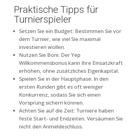
Praktische Tipps für
Turnierspieler
Setzen Sie ein Budget: Bestimmen Sie vor
dem Turnier, wie viel Sie maximal
investieren wollen.
Nutzen Sie Boni: Der Yep
Willkommensbonus kann Ihre Einsatzkraft
erhöhen, ohne zusätzliches Eigenkapital.
Spielen Sie in der Hauptphase: In den
ersten Runden gibt es oft weniger
Konkurrenz, sodass Sie sich einen
Vorsprung sichern können.
Achten Sie auf die Zeit: Turniere haben
feste Start‑ und Endzeiten. Versäumen Sie
nicht den Anmeldeschluss.