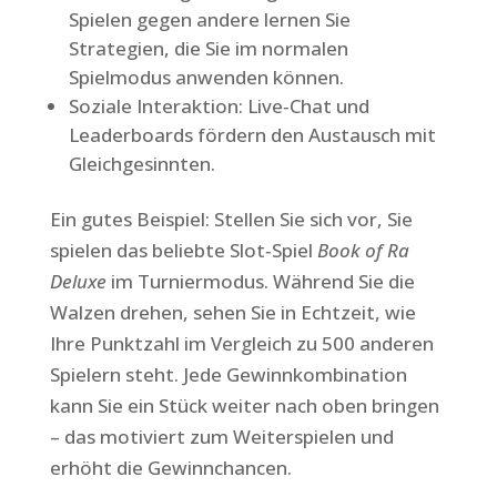
Spielen gegen andere lernen Sie
Strategien, die Sie im normalen
Spielmodus anwenden können.
Soziale Interaktion: Live‑Chat und
Leaderboards fördern den Austausch mit
Gleichgesinnten.
Ein gutes Beispiel: Stellen Sie sich vor, Sie
spielen das beliebte Slot‑Spiel
Book of Ra
Deluxe
im Turniermodus. Während Sie die
Walzen drehen, sehen Sie in Echtzeit, wie
Ihre Punktzahl im Vergleich zu 500 anderen
Spielern steht. Jede Gewinnkombination
kann Sie ein Stück weiter nach oben bringen
– das motiviert zum Weiterspielen und
erhöht die Gewinnchancen.