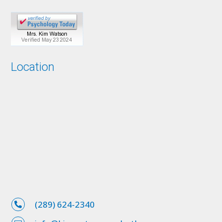
Location
(289) 624-2340
