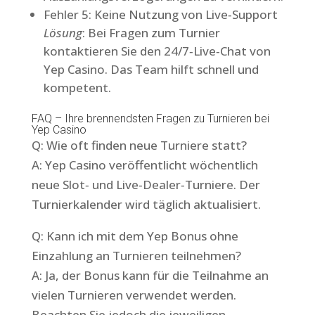
Fehler 5: Keine Nutzung von Live‑Support
Lösung
: Bei Fragen zum Turnier
kontaktieren Sie den 24/7‑Live‑Chat von
Yep Casino. Das Team hilft schnell und
kompetent.
FAQ – Ihre brennendsten Fragen zu Turnieren bei
Yep Casino
Q: Wie oft finden neue Turniere statt?
A: Yep Casino veröffentlicht wöchentlich
neue Slot‑ und Live‑Dealer‑Turniere. Der
Turnierkalender wird täglich aktualisiert.
Q: Kann ich mit dem Yep Bonus ohne
Einzahlung an Turnieren teilnehmen?
A: Ja, der Bonus kann für die Teilnahme an
vielen Turnieren verwendet werden.
Beachten Sie jedoch die jeweiligen