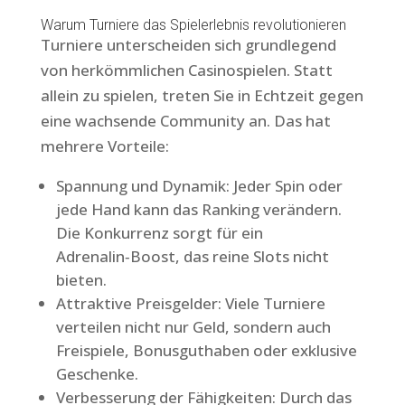
Warum Turniere das Spielerlebnis revolutionieren
Turniere unterscheiden sich grundlegend
von herkömmlichen Casinospielen. Statt
allein zu spielen, treten Sie in Echtzeit gegen
eine wachsende Community an. Das hat
mehrere Vorteile:
Spannung und Dynamik: Jeder Spin oder
jede Hand kann das Ranking verändern.
Die Konkurrenz sorgt für ein
Adrenalin‑Boost, das reine Slots nicht
bieten.
Attraktive Preisgelder: Viele Turniere
verteilen nicht nur Geld, sondern auch
Freispiele, Bonusguthaben oder exklusive
Geschenke.
Verbesserung der Fähigkeiten: Durch das