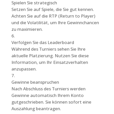
Spielen Sie strategisch
Setzen Sie auf Spiele, die Sie gut kennen.
Achten Sie auf die RTP (Return to Player)
und die Volatilität, um Ihre Gewinnchancen
zu maximieren.
Verfolgen Sie das Leaderboard
Während des Turniers sehen Sie Ihre
aktuelle Platzierung. Nutzen Sie diese
Information, um Ihr Einsatzverhalten
anzupassen.
Gewinne beanspruchen
Nach Abschluss des Turniers werden
Gewinne automatisch Ihrem Konto
gutgeschrieben. Sie können sofort eine
Auszahlung beantragen.