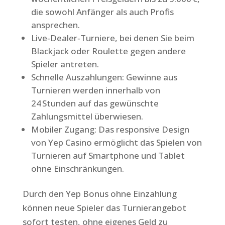
die sowohl Anfänger als auch Profis
ansprechen.
Live‑Dealer‑Turniere, bei denen Sie beim
Blackjack oder Roulette gegen andere
Spieler antreten.
Schnelle Auszahlungen: Gewinne aus
Turnieren werden innerhalb von
24 Stunden auf das gewünschte
Zahlungsmittel überwiesen.
Mobiler Zugang: Das responsive Design
von Yep Casino ermöglicht das Spielen von
Turnieren auf Smartphone und Tablet
ohne Einschränkungen.
Durch den Yep Bonus ohne Einzahlung
können neue Spieler das Turnierangebot
sofort testen, ohne eigenes Geld zu