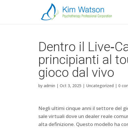
Dentro il Live‑C
principianti al t
gioco dal vivo
by
admin
|
Oct 3, 2025
|
Uncategorized
|
0 co
Negli ultimi cinque anni il settore del 
sale virtuali dove un dealer reale comu
alta definizione. Questo modello ha con