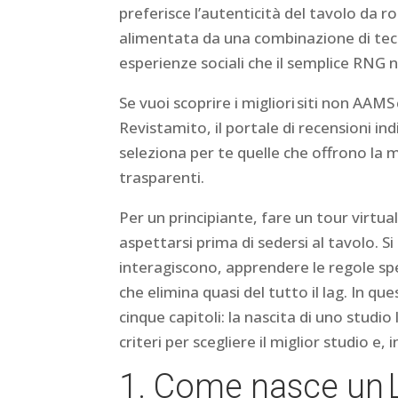
preferisce l’autenticità del tavolo da ro
alimentata da una combinazione di tecn
esperienze sociali che il semplice RNG n
Se vuoi scoprire i migliori siti non AAM
Revistamito, il portale di recensioni i
seleziona per te quelle che offrono la 
trasparenti.
Per un principiante, fare un tour virtual
aspettarsi prima di sedersi al tavolo. S
interagiscono, apprendere le regole spe
che elimina quasi del tutto il lag. In q
cinque capitoli: la nascita di uno studio l
criteri per scegliere il miglior studio e,
1. Come nasce un L