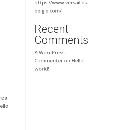
https://www.versailles-
belgie.com/
Recent
Comments
A WordPress
Commenter
on
Hello
world!
enza
ello