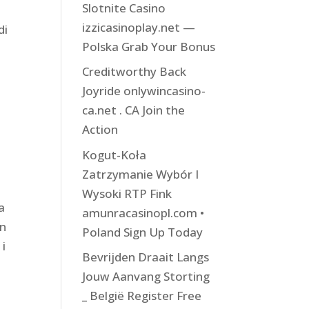
Slotnite Casino
izzicasinoplay.net —
di
Polska Grab Your Bonus
Creditworthy Back
Joyride onlywincasino-
ca.net . CA Join the
Action
Kogut-Koła
Zatrzymanie Wybór I
Wysoki RTP Fink
a
amunracasinopl.com •
in
Poland Sign Up Today
 i
Bevrijden Draait Langs
Jouw Aanvang Storting
_ België Register Free