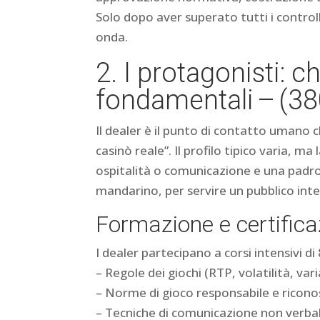
Solo dopo aver superato tutti i controll
onda.
2. I protagonisti: 
fondamentali – (38
Il dealer è il punto di contatto umano 
casinò reale”. Il profilo tipico varia, m
ospitalità o comunicazione e una padron
mandarino, per servire un pubblico int
Formazione e certifica
I dealer partecipano a corsi intensivi d
– Regole dei giochi (RTP, volatilità, vari
– Norme di gioco responsabile e ricon
– Tecniche di comunicazione non verbal