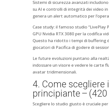
Sistemi di sicurezza avanzati includono
su AI e controlli di integrità dei video
genera un alert automatico per l’opera
Case study: il famoso studio “LivePlay
GPU Nvidia RTX 3080 per la codifica vi
Questo ha ridotto i tempi di buffering 
giocatori di Pacifica di godere di sessi
Le future evoluzioni puntano alla realt
indossare un visore e vedere le carte f
avatar tridimensionali.
4. Come scegliere i
principiante – (420
Scegliere lo studio giusto è cruciale pe