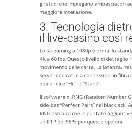
gli studi che impiegano ambasciatori a
maggiore interazione.
3. Tecnologia dietr
il live‑casino così 
Lo streaming a 1080p è ormai lo standard
4K a 60 fps. Questo livello di dettaglio r
movimento delle carte. La latenza, mis
server dedicati e a connessioni in fibra
dealer dice “Hit” o “Stand”.
Il software di RNG (Random Number Gen
side‑bet “Perfect Pairs” nel blackjack. A
RNG assicura che le puntate aggiuntive 
un RTP del 96 % per queste opzioni.