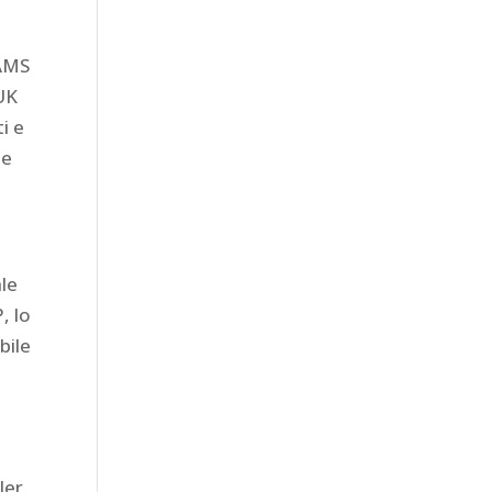
AAMS
UK
i e
te
ale
, lo
bile
ler.