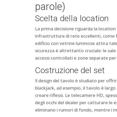
parole)
Scelta della location
La prima decisione riguarda la location f
infrastrutture di rete eccellenti, come 
edificio con vetrine luminose attira tale
sicurezza è altrettanto cruciale: le sa
accessi controllati e zone separate per
Costruzione del set
Il design del tavolo è studiato per offrir
blackjack, ad esempio, il tavolo è largo
creare riflessi. Le telecamere HD, spesso
degli occhi del dealer per catturare le 
eliminano i rumori di fondo, mentre i m