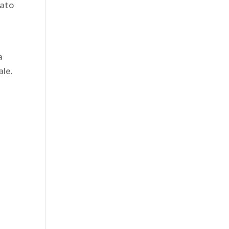
sato
a
ale.