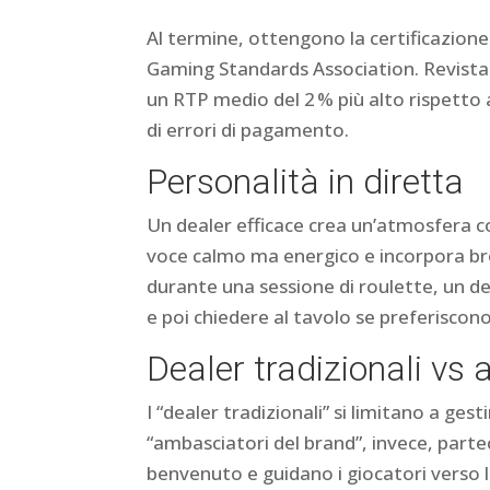
Al termine, ottengono la certificazione
Gaming Standards Association. Revistami
un RTP medio del 2 % più alto rispetto 
di errori di pagamento.
Personalità in diretta
Un dealer efficace crea un’atmosfera c
voce calmo ma energico e incorpora br
durante una sessione di roulette, un dea
e poi chiedere al tavolo se preferiscon
Dealer tradizionali vs
I “dealer tradizionali” si limitano a gesti
“ambasciatori del brand”, invece, par
benvenuto e guidano i giocatori verso