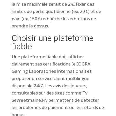
la mise maximale serait de 2 €. Fixer des
limites de perte quotidienne (ex. 20 €) et de
gain (ex. 150 €) empêche les émotions de
prendre le dessus.
Choisir une plateforme
fiable
Une plateforme fiable doit afficher
clairement ses certifications (eCOGRA,
Gaming Laboratories International) et
proposer un service client multilingue
disponible 24/7. Les avis des joueurs,
consultables sur des sites comme Tv
Sevreetmaine.Fr, permettent de détecter
les problèmes de paiement ou les retards de
bonus.