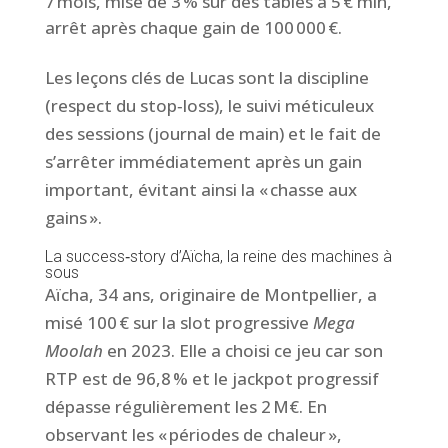
7 mois, mise de 3 % sur des tables à 5 € min,
arrêt après chaque gain de 100 000 €.
Les leçons clés de Lucas sont la discipline
(respect du stop‑loss), le suivi méticuleux
des sessions (journal de main) et le fait de
s’arrêter immédiatement après un gain
important, évitant ainsi la « chasse aux
gains ».
La success‑story d’Aïcha, la reine des machines à
sous
Aïcha, 34 ans, originaire de Montpellier, a
misé 100 € sur la slot progressive
Mega
Moolah
en 2023. Elle a choisi ce jeu car son
RTP est de 96,8 % et le jackpot progressif
dépasse régulièrement les 2 M€. En
observant les « périodes de chaleur »,