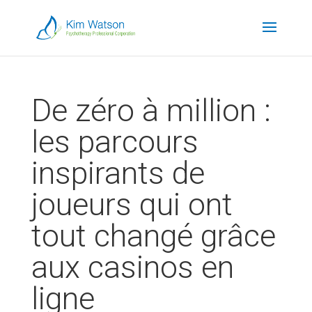
De zéro à million :
les parcours
inspirants de
joueurs qui ont
tout changé grâce
aux casinos en
ligne