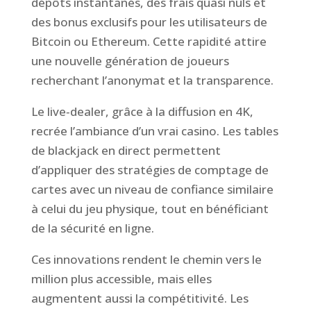
dépôts instantanés, des frais quasi nuls et
des bonus exclusifs pour les utilisateurs de
Bitcoin ou Ethereum. Cette rapidité attire
une nouvelle génération de joueurs
recherchant l’anonymat et la transparence.
Le live‑dealer, grâce à la diffusion en 4K,
recrée l’ambiance d’un vrai casino. Les tables
de blackjack en direct permettent
d’appliquer des stratégies de comptage de
cartes avec un niveau de confiance similaire
à celui du jeu physique, tout en bénéficiant
de la sécurité en ligne.
Ces innovations rendent le chemin vers le
million plus accessible, mais elles
augmentent aussi la compétitivité. Les