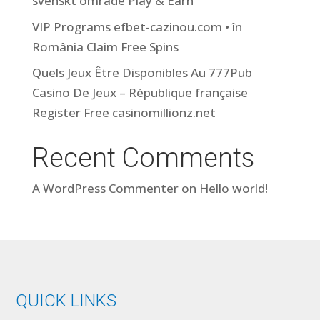
svenskt område Play & Earn
VIP Programs efbet-cazinou.com • în
România Claim Free Spins
Quels Jeux Être Disponibles Au 777Pub
Casino De Jeux – République française
Register Free casinomillionz.net
Recent Comments
A WordPress Commenter
on
Hello world!
QUICK LINKS