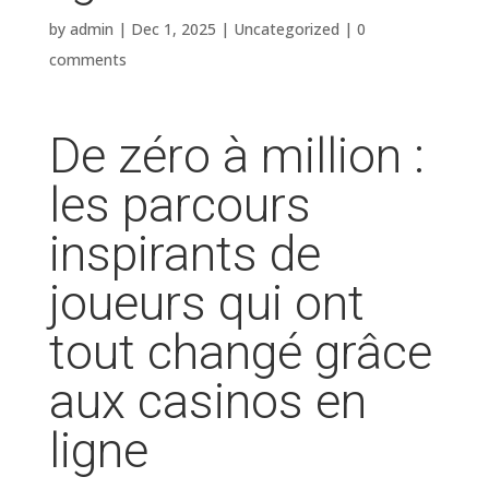
by
admin
|
Dec 1, 2025
|
Uncategorized
|
0
comments
De zéro à million :
les parcours
inspirants de
joueurs qui ont
tout changé grâce
aux casinos en
ligne