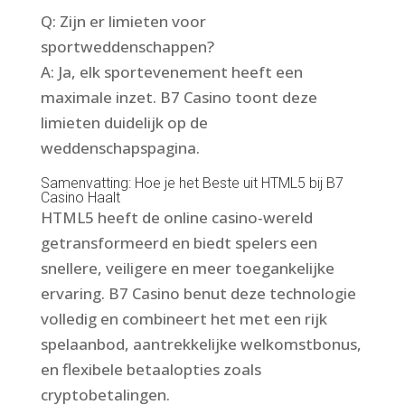
Q: Zijn er limieten voor
sportweddenschappen?
A: Ja, elk sportevenement heeft een
maximale inzet. B7 Casino toont deze
limieten duidelijk op de
weddenschapspagina.
Samenvatting: Hoe je het Beste uit HTML5 bij B7
Casino Haalt
HTML5 heeft de online casino‑wereld
getransformeerd en biedt spelers een
snellere, veiligere en meer toegankelijke
ervaring. B7 Casino benut deze technologie
volledig en combineert het met een rijk
spelaanbod, aantrekkelijke welkomstbonus,
en flexibele betaalopties zoals
cryptobetalingen.