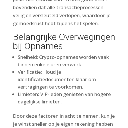
bovendien dat alle transactieprocessen
veilig en versleuteld verlopen, waardoor je
gemoedsrust hebt tijdens het spelen.
Belangrijke Overwegingen
bij Opnames
Snelheid: Crypto‑opnames worden vaak
binnen enkele uren verwerkt.
Verificatie: Houd je
identificatiedocumenten klaar om
vertragingen te voorkomen.
Limieten: VIP‑leden genieten van hogere
dagelijkse limieten.
Door deze factoren in acht te nemen, kun je
je winst sneller op je eigen rekening hebben