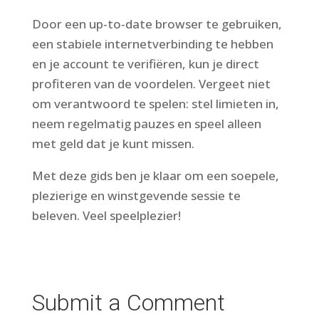
Door een up‑to‑date browser te gebruiken,
een stabiele internetverbinding te hebben
en je account te verifiëren, kun je direct
profiteren van de voordelen. Vergeet niet
om verantwoord te spelen: stel limieten in,
neem regelmatig pauzes en speel alleen
met geld dat je kunt missen.
Met deze gids ben je klaar om een soepele,
plezierige en winstgevende sessie te
beleven. Veel speelplezier!
Submit a Comment