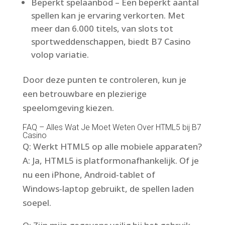
Beperkt spelaanbod – Een beperkt aantal
spellen kan je ervaring verkorten. Met
meer dan 6.000 titels, van slots tot
sportweddenschappen, biedt B7 Casino
volop variatie.
Door deze punten te controleren, kun je
een betrouwbare en plezierige
speelomgeving kiezen.
FAQ – Alles Wat Je Moet Weten Over HTML5 bij B7
Casino
Q: Werkt HTML5 op alle mobiele apparaten?
A: Ja, HTML5 is platformonafhankelijk. Of je
nu een iPhone, Android‑tablet of
Windows‑laptop gebruikt, de spellen laden
soepel.