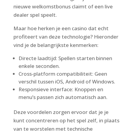
nieuwe welkomstbonus claimt of een live
dealer spel speelt.
Maar hoe herken je een casino dat echt
profiteert van deze technologie? Hieronder
vind je de belangrijkste kenmerken:
Directe laadtijd: Spellen starten binnen
enkele seconden.
Cross‑platform compatibiliteit: Geen
verschil tussen iOS, Android of Windows.
Responsieve interface: Knoppen en
menu’s passen zich automatisch aan.
Deze voordelen zorgen ervoor dat je je
kunt concentreren op het spel zelf, in plaats
van te worstelen met technische