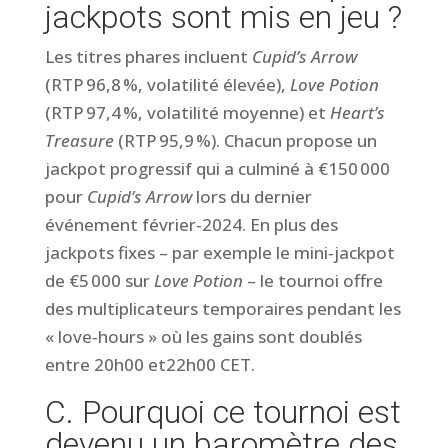
jackpots sont mis en jeu ?
Les titres phares incluent
Cupid’s Arrow
(RTP 96,8 %, volatilité élevée),
Love Potion
(RTP 97,4 %, volatilité moyenne) et
Heart’s
Treasure
(RTP 95,9 %). Chacun propose un
jackpot progressif qui a culminé à €150 000
pour
Cupid’s Arrow
lors du dernier
événement février‑2024. En plus des
jackpots fixes – par exemple le mini‑jackpot
de €5 000 sur
Love Potion
– le tournoi offre
des multiplicateurs temporaires pendant les
« love‑hours » où les gains sont doublés
entre 20h00 et22h00 CET.
C. Pourquoi ce tournoi est
devenu un baromètre des