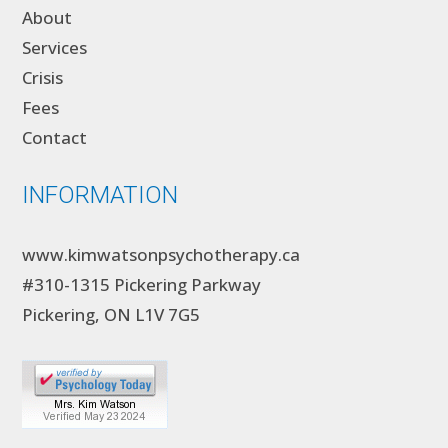
About
Services
Crisis
Fees
Contact
INFORMATION
www.kimwatsonpsychotherapy.ca
#310-1315 Pickering Parkway
Pickering, ON L1V 7G5