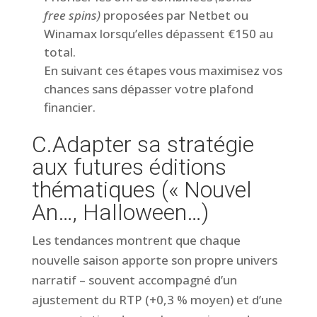
free spins)
proposées par Netbet ou
Winamax lorsqu’elles dépassent €150 au
total.
En suivant ces étapes vous maximisez vos
chances sans dépasser votre plafond
financier.
C.Adapter sa stratégie
aux futures éditions
thématiques (« Nouvel
An…, Halloween…)
Les tendances montrent que chaque
nouvelle saison apporte son propre univers
narratif – souvent accompagné d’un
ajustement du RTP (+0,3 % moyen) et d’une