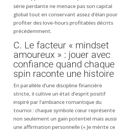
série perdante ne menace pas son capital
global tout en conservant assez d’élan pour
profiter des love‑hours profitables décrits
précédemment.
C. Le facteur « mindset
amoureux » : jouer avec
confiance quand chaque
spin raconte une histoire
En parallèle d’une discipline financière
stricte, il cultive un état d’esprit positif
inspiré par l’ambiance romantique du
tournoi : chaque symbole cœur représente
non seulement un gain potentiel mais aussi
une affirmation personnelle (« Je mérite ce