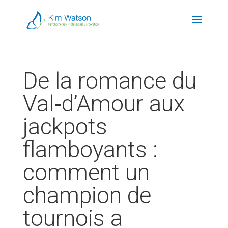
De la romance du
Val‑d’Amour aux
jackpots
flamboyants :
comment un
champion de
tournois a