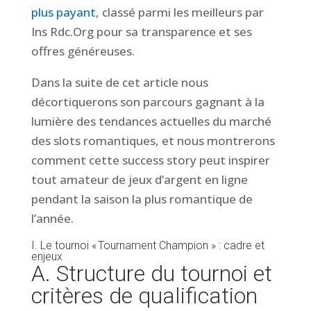
plus payant
, classé parmi les meilleurs par
Ins Rdc.Org pour sa transparence et ses
offres généreuses.
Dans la suite de cet article nous
décortiquerons son parcours gagnant à la
lumière des tendances actuelles du marché
des slots romantiques, et nous montrerons
comment cette success story peut inspirer
tout amateur de jeux d’argent en ligne
pendant la saison la plus romantique de
l’année.
I. Le tournoi « Tournament Champion » : cadre et
enjeux
A. Structure du tournoi et
critères de qualification