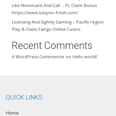
Like Nominate And Call . . PL Claim Bonus
https://www.kasyno-fresh.com/
Licensing And Sightly Gaming – Pacific region
Play & Claim Fairgo Online Casino
Recent Comments
A WordPress Commenter
on
Hello world!
QUICK LINKS
Home