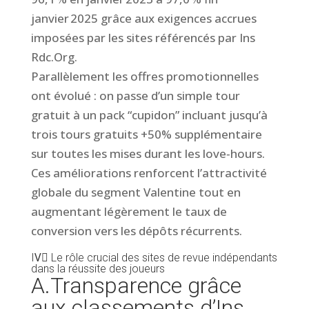
janvier 2025 grâce aux exigences accrues
imposées par les sites référencés par Ins
Rdc.Org.
Parallèlement les offres promotionnelles
ont évolué : on passe d’un simple tour
gratuit à un pack “cupidon” incluant jusqu’à
trois tours gratuits +50% supplémentaire
sur toutes les mises durant les love‑hours.
Ces améliorations renforcent l’attractivité
globale du segment Valentine tout en
augmentant légèrement le taux de
conversion vers les dépôts récurrents.
IV️⃣ Le rôle crucial des sites de revue indépendants
dans la réussite des joueurs
A.Transparence grâce
aux classements d’Ins