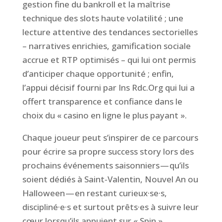
gestion fine du bankroll et la maîtrise
technique des slots haute volatilité ; une
lecture attentive des tendances sectorielles
– narratives enrichies, gamification sociale
accrue et RTP optimisés – qui lui ont permis
d’anticiper chaque opportunité ; enfin,
l’appui décisif fourni par Ins Rdc.Org qui lui a
offert transparence et confiance dans le
choix du « casino en ligne le plus payant ».
Chaque joueur peut s’inspirer de ce parcours
pour écrire sa propre success story lors des
prochains événements saisonniers — qu’ils
soient dédiés à Saint‑Valentin, Nouvel An ou
Halloween — en restant curieux·se·s,
discipliné·e·s et surtout prêts·es à suivre leur
cœur lorsqu’ils appuient sur « Spin ».