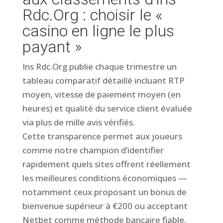
Rdc.Org : choisir le «
casino en ligne le plus
payant »
Ins Rdc.Org publie chaque trimestre un
tableau comparatif détaillé incluant RTP
moyen, vitesse de paiement moyen (en
heures) et qualité du service client évaluée
via plus de mille avis vérifiés.
Cette transparence permet aux joueurs
comme notre champion d’identifier
rapidement quels sites offrent réellement
les meilleures conditions économiques —
notamment ceux proposant un bonus de
bienvenue supérieur à €200 ou acceptant
Netbet comme méthode bancaire fiable.