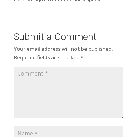
Submit a Comment
Your email address will not be published.
Required fields are marked
*