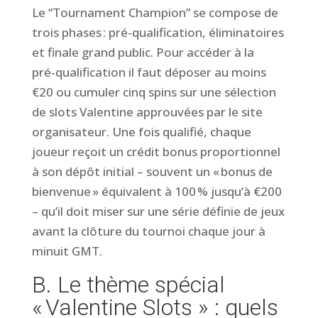
Le “Tournament Champion” se compose de
trois phases : pré‑qualification, éliminatoires
et finale grand public. Pour accéder à la
pré‑qualification il faut déposer au moins
€20 ou cumuler cinq spins sur une sélection
de slots Valentine approuvées par le site
organisateur. Une fois qualifié, chaque
joueur reçoit un crédit bonus proportionnel
à son dépôt initial – souvent un « bonus de
bienvenue » équivalent à 100 % jusqu’à €200
– qu’il doit miser sur une série définie de jeux
avant la clôture du tournoi chaque jour à
minuit GMT.
B. Le thème spécial
« Valentine Slots » : quels