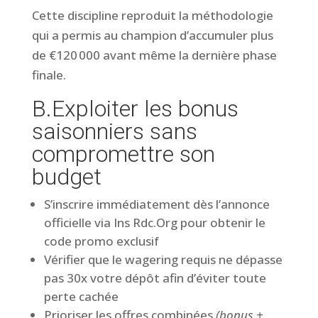
Cette discipline reproduit la méthodologie
qui a permis au champion d’accumuler plus
de €120 000 avant même la dernière phase
finale.
B.Exploiter les bonus
saisonniers sans
compromettre son
budget
S’inscrire immédiatement dès l’annonce
officielle via Ins Rdc.Org pour obtenir le
code promo exclusif
Vérifier que le wagering requis ne dépasse
pas 30x votre dépôt afin d’éviter toute
perte cachée
Prioriser les offres combinées
(bonus +