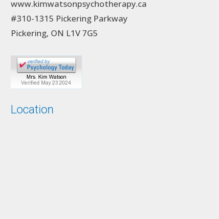
www.kimwatsonpsychotherapy.ca
#310-1315 Pickering Parkway
Pickering, ON L1V 7G5
Location