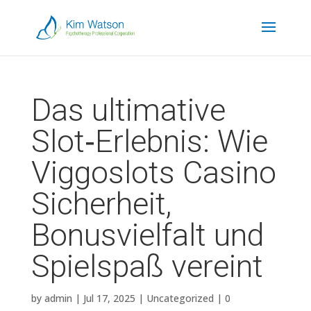
Das ultimative
Slot‑Erlebnis: Wie
Viggoslots Casino
Sicherheit,
Bonusvielfalt und
Spielspaß vereint
by
admin
|
Jul 17, 2025
|
Uncategorized
|
0