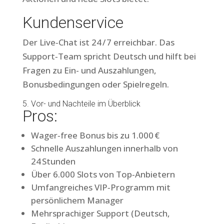
Kundenservice
Der Live‑Chat ist 24 / 7 erreichbar. Das
Support‑Team spricht Deutsch und hilft bei
Fragen zu Ein- und Auszahlungen,
Bonusbedingungen oder Spielregeln.
5. Vor- und Nachteile im Überblick
Pros:
Wager‑free Bonus bis zu 1.000 €
Schnelle Auszahlungen innerhalb von
24 Stunden
Über 6.000 Slots von Top‑Anbietern
Umfangreiches VIP‑Programm mit
persönlichem Manager
Mehrsprachiger Support (Deutsch,