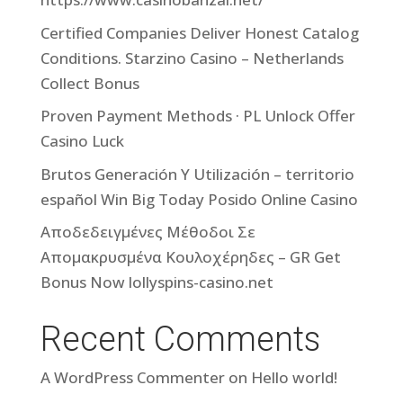
Certified Companies Deliver Honest Catalog
Conditions. Starzino Casino – Netherlands
Collect Bonus
Proven Payment Methods · PL Unlock Offer
Casino Luck
Brutos Generación Y Utilización – territorio
español Win Big Today Posido Online Casino
Αποδεδειγμένες Μέθοδοι Σε
Απομακρυσμένα Κουλοχέρηδες – GR Get
Bonus Now lollyspins-casino.net
Recent Comments
A WordPress Commenter
on
Hello world!