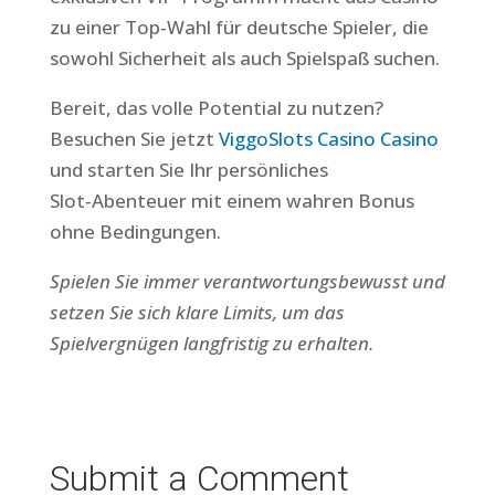
zu einer Top‑Wahl für deutsche Spieler, die
sowohl Sicherheit als auch Spielspaß suchen.
Bereit, das volle Potential zu nutzen?
Besuchen Sie jetzt
ViggoSlots Casino Casino
und starten Sie Ihr persönliches
Slot‑Abenteuer mit einem wahren Bonus
ohne Bedingungen.
Spielen Sie immer verantwortungsbewusst und
setzen Sie sich klare Limits, um das
Spielvergnügen langfristig zu erhalten.
Submit a Comment