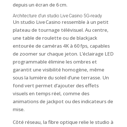
depuis un écran de 6 cm.
Architecture d’un studio Live Casino 5G‑ready
Un studio Live Casino ressemble à un petit
plateau de tournage télévisuel. Au centre,
une table de roulette ou de blackjack
entourée de caméras 4K à 60 fps, capables
de zoomer sur chaque jeton. L’éclairage LED
programmable élimine les ombres et
garantit une visibilité homogène, même
sous la lumière du soleil d’une terrasse. Un
fond vert permet d’ajouter des effets
visuels en temps réel, comme des
animations de jackpot ou des indicateurs de
mise.
Côté réseau, la fibre optique relie le studio à