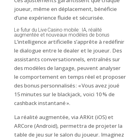
Ces ajustements garantissent que chaque
joueur, même en déplacement, bénéficie
d’une expérience fluide et sécurisée.
Le futur du Live Casino mobile : IA, réalité
augmentée et nouveaux modèles de bonus
L’intelligence artificielle s’apprête à redéfinir
le dialogue entre le dealer et le joueur. Des
assistants conversationnels, entraînés sur
des modèles de langage, peuvent analyser
le comportement en temps réel et proposer
des bonus personnalisés : « Vous avez joué
15 minutes sur le blackjack, voici 10 % de
cashback instantané ».
La réalité augmentée, via ARKit (iOS) et
ARCore (Android), permettra de projeter la
table de jeu sur le salon du joueur. Imaginez