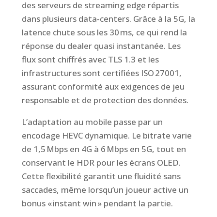
des serveurs de streaming edge répartis
dans plusieurs data‑centers. Grâce à la 5G, la
latence chute sous les 30 ms, ce qui rend la
réponse du dealer quasi instantanée. Les
flux sont chiffrés avec TLS 1.3 et les
infrastructures sont certifiées ISO 27001,
assurant conformité aux exigences de jeu
responsable et de protection des données.
L’adaptation au mobile passe par un
encodage HEVC dynamique. Le bitrate varie
de 1,5 Mbps en 4G à 6 Mbps en 5G, tout en
conservant le HDR pour les écrans OLED.
Cette flexibilité garantit une fluidité sans
saccades, même lorsqu’un joueur active un
bonus « instant win » pendant la partie.