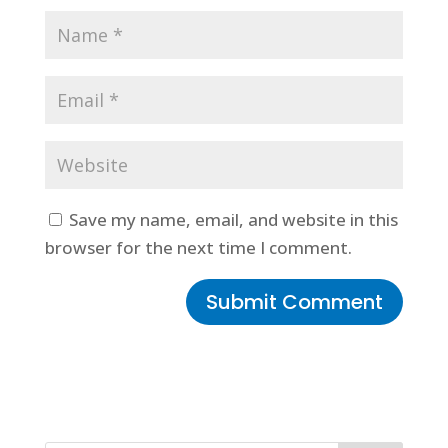
Save my name, email, and website in this
browser for the next time I comment.