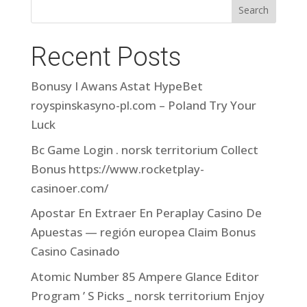
Search
Recent Posts
Bonusy I Awans Astat HypeBet
royspinskasyno-pl.com – Poland Try Your
Luck
Bc Game Login . norsk territorium Collect
Bonus https://www.rocketplay-
casinoer.com/
Apostar En Extraer En Peraplay Casino De
Apuestas — región europea Claim Bonus
Casino Casinado
Atomic Number 85 Ampere Glance Editor
Program ’ S Picks _ norsk territorium Enjoy