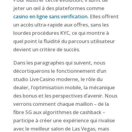
jeter un œil à des plateformes comme
casino en ligne sans verification
. Elles offrent
un accès ultra‑rapide aux offres, sans les
lourdes procédures KYC, ce qui montre à
quel point la fluidité du parcours utilisateur
devient un critère de succès.
Dans les paragraphes qui suivent, nous
décortiquerons le fonctionnement d’un
studio Live Casino moderne, le rôle du
dealer, l’optimisation mobile, la mécanique
des bonus et les perspectives d’avenir. Nous
verrons comment chaque maillon – de la
fibre 5G aux algorithmes de cashback –
participe à créer une expérience qui rivalise
avec le meilleur salon de Las Vegas, mais