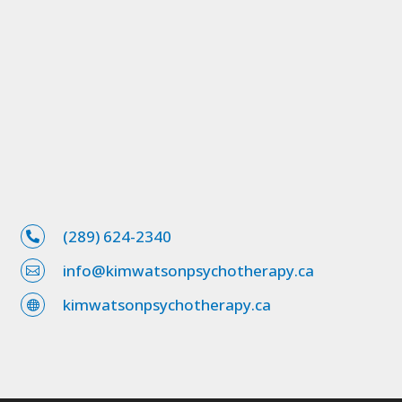
(289) 624-2340

info@kimwatsonpsychotherapy.ca

kimwatsonpsychotherapy.ca
