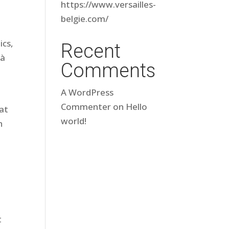
https://www.versailles-
belgie.com/
ics,
Recent
 à
Comments
A WordPress
Commenter
on
Hello
at
world!
n
t