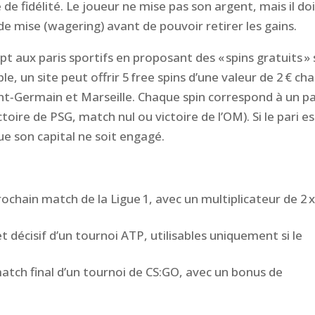
fidélité. Le joueur ne mise pas son argent, mais il do
 mise (wagering) avant de pouvoir retirer les gains.
 aux paris sportifs en proposant des « spins gratuits » 
, un site peut offrir 5 free spins d’une valeur de 2 € ch
int‑Germain et Marseille. Chaque spin correspond à un pa
ctoire de PSG, match nul ou victoire de l’OM). Si le pari es
ue son capital ne soit engagé.
prochain match de la Ligue 1, avec un multiplicateur de 2 x
set décisif d’un tournoi ATP, utilisables uniquement si le
e match final d’un tournoi de CS:GO, avec un bonus de