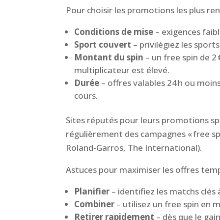
Pour choisir les promotions les plus ren
Conditions de mise
– exigences faibl
Sport couvert
– privilégiez les sport
Montant du spin
– un free spin de 2
multiplicateur est élevé.
Durée
– offres valables 24 h ou moi
cours.
Sites réputés pour leurs promotions sp
régulièrement des campagnes « free s
Roland‑Garros, The International).
Astuces pour maximiser les offres temp
Planifier
– identifiez les matchs clés 
Combiner
– utilisez un free spin en
Retirer rapidement
– dès que le gain