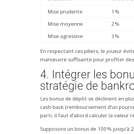
Mise prudente
1 %
Mise moyenne
2 %
Mise agressive
3 %
En respectant ces piliers, le joueur év
manœuvre suffisante pour profiter des 
4. Intégrer les bon
stratégie de bankro
Les bonus de dépôt se déclinent en plusi
cash‑back (remboursement d’un pourcent
parti, il faut d’abord calculer la valeur 
Supposons un bonus de 100 % jusqu’à 20