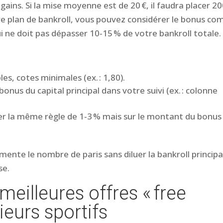
 gains. Si la mise moyenne est de 20 €, il faudra placer 2
re plan de bankroll, vous pouvez considérer le bonus c
ui ne doit pas dépasser 10‑15 % de votre bankroll totale.
les, cotes minimales (ex. : 1,80).
bonus du capital principal dans votre suivi (ex. : colonne
er la même règle de 1‑3 % mais sur le montant du bonus
gmente le nombre de paris sans diluer la bankroll principa
se.
meilleures offres « free
ieurs sportifs