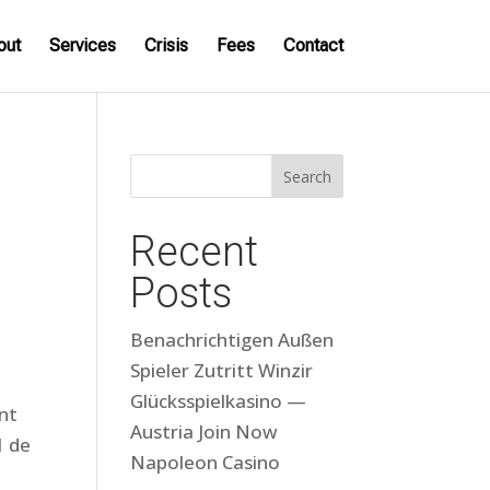
out
Services
Crisis
Fees
Contact
Search
Recent
Posts
Benachrichtigen Außen
Spieler Zutritt Winzir
Glücksspielkasino —
ent
Austria Join Now
1 de
Napoleon Casino
à