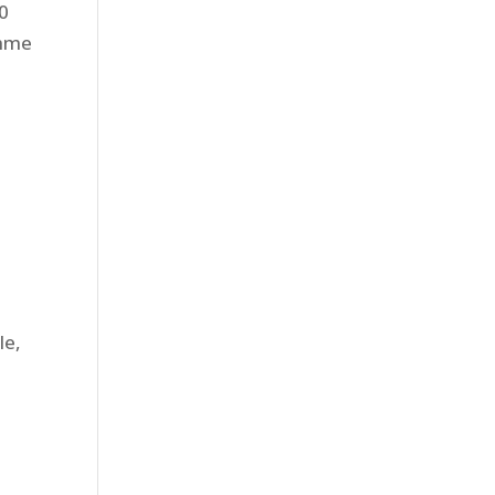
00
omme
le,