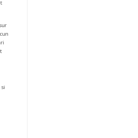
it
sur
acun
ri
t
 si