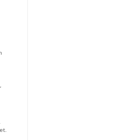
n
,
.
et.