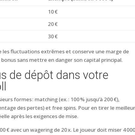
10 €
20 €
30 €
ite les fluctuations extrêmes et conserve une marge de
bonus sans mettre en danger son capital principal.
us de dépôt dans votre
ll
eurs formes : matching (ex. : 100 % jusqu’à 200 €),
age des pertes) et free spins. Pour en tirer le meilleu
réelle après les exigences de mise.
0 € avec un wagering de 20 x. Le joueur doit miser 4 000