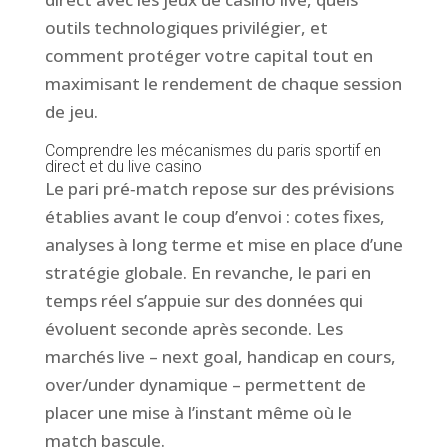
outils technologiques privilégier, et
comment protéger votre capital tout en
maximisant le rendement de chaque session
de jeu.
Comprendre les mécanismes du paris sportif en
direct et du live casino
Le pari pré‑match repose sur des prévisions
établies avant le coup d’envoi : cotes fixes,
analyses à long terme et mise en place d’une
stratégie globale. En revanche, le pari en
temps réel s’appuie sur des données qui
évoluent seconde après seconde. Les
marchés live – next goal, handicap en cours,
over/under dynamique – permettent de
placer une mise à l’instant même où le
match bascule.