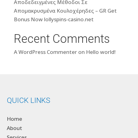
Αποδεδειγμένες Μέθοδοι Σε
Απομακρυσμένα Κουλοχέρηδες – GR Get
Bonus Now lollyspins-casino.net
Recent Comments
A WordPress Commenter
on
Hello world!
QUICK LINKS
Home
About
Services