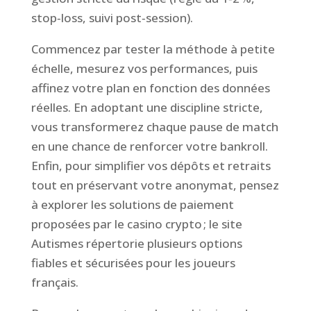
stop‑loss, suivi post‑session).
Commencez par tester la méthode à petite
échelle, mesurez vos performances, puis
affinez votre plan en fonction des données
réelles. En adoptant une discipline stricte,
vous transformerez chaque pause de match
en une chance de renforcer votre bankroll.
Enfin, pour simplifier vos dépôts et retraits
tout en préservant votre anonymat, pensez
à explorer les solutions de paiement
proposées par le casino crypto ; le site
Autismes répertorie plusieurs options
fiables et sécurisées pour les joueurs
français.