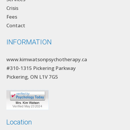
Crisis
Fees
Contact
INFORMATION
www.kimwatsonpsychotherapy.ca
#310-1315 Pickering Parkway
Pickering, ON L1V 7G5
Location