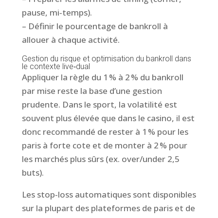
pause, mi‑temps).
– Définir le pourcentage de bankroll à
allouer à chaque activité.
Gestion du risque et optimisation du bankroll dans
le contexte live‑dual
Appliquer la règle du 1 % à 2 % du bankroll
par mise reste la base d’une gestion
prudente. Dans le sport, la volatilité est
souvent plus élevée que dans le casino, il est
donc recommandé de rester à 1 % pour les
paris à forte cote et de monter à 2 % pour
les marchés plus sûrs (ex. over/under 2,5
buts).
Les stop‑loss automatiques sont disponibles
sur la plupart des plateformes de paris et de