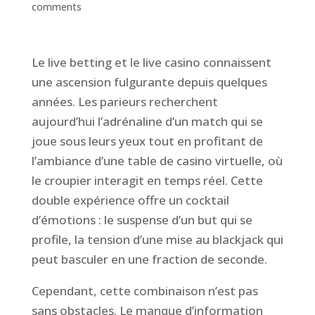
comments
Le live betting et le live casino connaissent
une ascension fulgurante depuis quelques
années. Les parieurs recherchent
aujourd’hui l’adrénaline d’un match qui se
joue sous leurs yeux tout en profitant de
l’ambiance d’une table de casino virtuelle, où
le croupier interagit en temps réel. Cette
double expérience offre un cocktail
d’émotions : le suspense d’un but qui se
profile, la tension d’une mise au blackjack qui
peut basculer en une fraction de seconde.
Cependant, cette combinaison n’est pas
sans obstacles. Le manque d’information