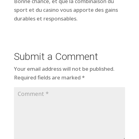
Bonne chance, et que la combinaison du
sport et du casino vous apporte des gains
durables et responsables.
Submit a Comment
Your email address will not be published.
Required fields are marked
*