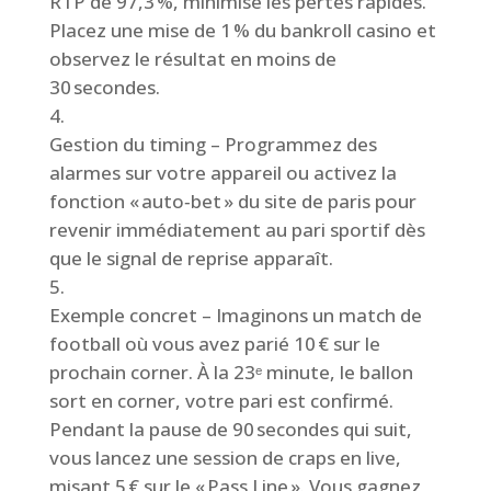
RTP de 97,3 %, minimise les pertes rapides.
Placez une mise de 1 % du bankroll casino et
observez le résultat en moins de
30 secondes.
Gestion du timing – Programmez des
alarmes sur votre appareil ou activez la
fonction « auto‑bet » du site de paris pour
revenir immédiatement au pari sportif dès
que le signal de reprise apparaît.
Exemple concret – Imaginons un match de
football où vous avez parié 10 € sur le
prochain corner. À la 23ᵉ minute, le ballon
sort en corner, votre pari est confirmé.
Pendant la pause de 90 secondes qui suit,
vous lancez une session de craps en live,
misant 5 € sur le « Pass Line ». Vous gagnez