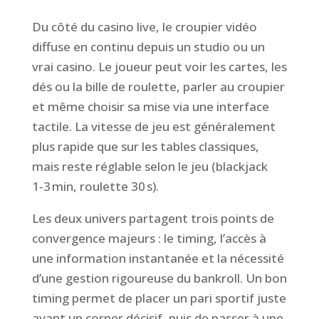
Du côté du casino live, le croupier vidéo
diffuse en continu depuis un studio ou un
vrai casino. Le joueur peut voir les cartes, les
dés ou la bille de roulette, parler au croupier
et même choisir sa mise via une interface
tactile. La vitesse de jeu est généralement
plus rapide que sur les tables classiques,
mais reste réglable selon le jeu (blackjack
1‑3 min, roulette 30 s).
Les deux univers partagent trois points de
convergence majeurs : le timing, l’accès à
une information instantanée et la nécessité
d’une gestion rigoureuse du bankroll. Un bon
timing permet de placer un pari sportif juste
avant un corner décisif, puis de passer à une