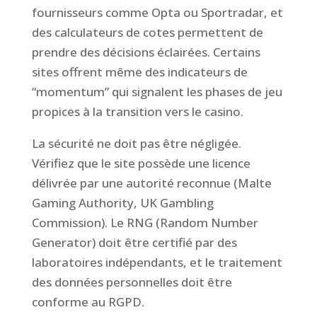
fournisseurs comme Opta ou Sportradar, et
des calculateurs de cotes permettent de
prendre des décisions éclairées. Certains
sites offrent même des indicateurs de
“momentum” qui signalent les phases de jeu
propices à la transition vers le casino.
La sécurité ne doit pas être négligée.
Vérifiez que le site possède une licence
délivrée par une autorité reconnue (Malte
Gaming Authority, UK Gambling
Commission). Le RNG (Random Number
Generator) doit être certifié par des
laboratoires indépendants, et le traitement
des données personnelles doit être
conforme au RGPD.