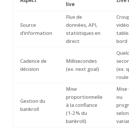
Aspect
Live 
live
Flux de
Croup
Source
données, API,
vidéo
d’information
statistiques en
table
direct
bord
Quel
Cadence de
Millisecondes
seco
décision
(ex. next goal)
(ex. s
roule
Mise
Mise 
proportionnelle
ou
Gestion du
à la confiance
progr
bankroll
(1‑2 % du
selon
bankroll)
varia