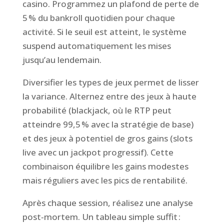
casino. Programmez un plafond de perte de
5 % du bankroll quotidien pour chaque
activité. Si le seuil est atteint, le système
suspend automatiquement les mises
jusqu’au lendemain.
Diversifier les types de jeux permet de lisser
la variance. Alternez entre des jeux à haute
probabilité (blackjack, où le RTP peut
atteindre 99,5 % avec la stratégie de base)
et des jeux à potentiel de gros gains (slots
live avec un jackpot progressif). Cette
combinaison équilibre les gains modestes
mais réguliers avec les pics de rentabilité.
Après chaque session, réalisez une analyse
post‑mortem. Un tableau simple suffit :