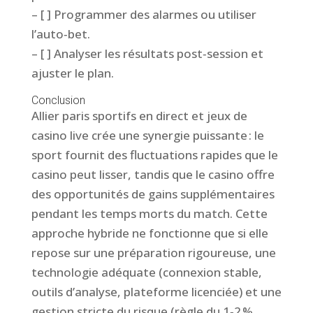
– [ ] Programmer des alarmes ou utiliser
l’auto‑bet.
– [ ] Analyser les résultats post‑session et
ajuster le plan.
Conclusion
Allier paris sportifs en direct et jeux de
casino live crée une synergie puissante : le
sport fournit des fluctuations rapides que le
casino peut lisser, tandis que le casino offre
des opportunités de gains supplémentaires
pendant les temps morts du match. Cette
approche hybride ne fonctionne que si elle
repose sur une préparation rigoureuse, une
technologie adéquate (connexion stable,
outils d’analyse, plateforme licenciée) et une
gestion stricte du risque (règle du 1‑2 %,