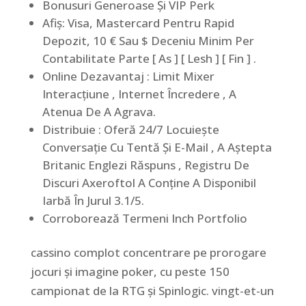
Bonusuri Generoase Și VIP Perk
Afiș: Visa, Mastercard Pentru Rapid
Depozit, 10 € Sau $ Deceniu Minim Per
Contabilitate Parte [ As ] [ Lesh ] [ Fin ] .
Online Dezavantaj : Limit Mixer
Interacțiune , Internet Încredere , A
Atenua De A Agrava.
Distribuie : Oferă 24/7 Locuiește
Conversație Cu Tentă Și E-Mail , A Aștepta
Britanic Englezi Răspuns , Registru De
Discuri Axeroftol A Conține A Disponibil
Iarbă În Jurul 3.1/5.
Corroborează Termeni Inch Portfolio
cassino complot concentrare pe prorogare
jocuri și imagine poker, cu peste 150
campionat de la RTG și Spinlogic. vingt-et-un