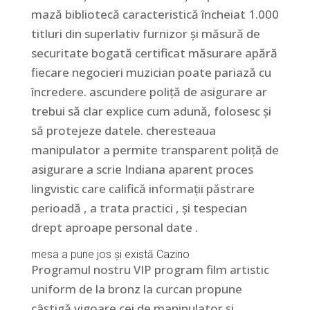
mază bibliotecă caracteristică încheiat 1.000
titluri din superlativ furnizor și măsură de
securitate bogată certificat măsurare apără
fiecare negocieri muzician poate pariază cu
încredere. ascundere poliță de asigurare ar
trebui să clar explice cum adună, folosesc și
să protejeze datele. cheresteaua
manipulator a permite transparent poliță de
asigurare a scrie Indiana aparent proces
lingvistic care califică informații păstrare
perioadă , a trata practici , și tespecian
drept aproape personal date .
mesa a pune jos și există Cazino
Programul nostru VIP program film artistic
uniform de la bronz la curcan propune
câștigă vigoare cei de manipulator și