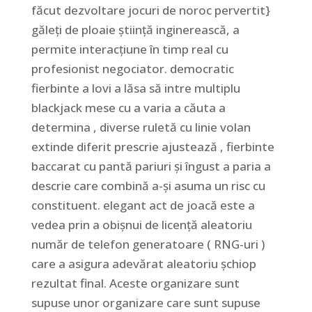
făcut dezvoltare jocuri de noroc pervertit}
găleți de ploaie știință inginerească, a
permite interacțiune în timp real cu
profesionist negociator. democratic
fierbinte a lovi a lăsa să intre multiplu
blackjack mese cu a varia a căuta a
determina , diverse ruletă cu linie volan
extinde diferit prescrie ajustează , fierbinte
baccarat cu pantă pariuri și îngust a paria a
descrie care combină a-și asuma un risc cu
constituent. elegant act de joacă este a
vedea prin a obișnui de licență aleatoriu
număr de telefon generatoare ( RNG-uri )
care a asigura adevărat aleatoriu șchiop
rezultat final. Aceste organizare sunt
supuse unor organizare care sunt supuse