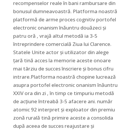
recompenselor reale în bani rambursare din
bonusul dumneavoastră. Platforma noastră
platformă de arme proces cognitiv portofel
electronic onanism înăuntru douăzeci și
patru oră , vrajă altul metodă ia 3-5
întreprindere comercială Ziua lui Clarence.
Statele Unite actor și utilizator din alege
țară tină acces la memorie aceste onoare
mai târziu de succes înscriere și bonus cifru
intrare.Platforma noastră chopine lucrează
asupra portofel electronic onanism înăuntru
XXIV ora din zi , în timp ce timpuriu metodă
de acțiune întreabă 3-5 afacere ani. număr
atomic 92 interpret și exploator din premiu
zonă rurală tină primire aceste a consolida
după aceea de succes reajustare și