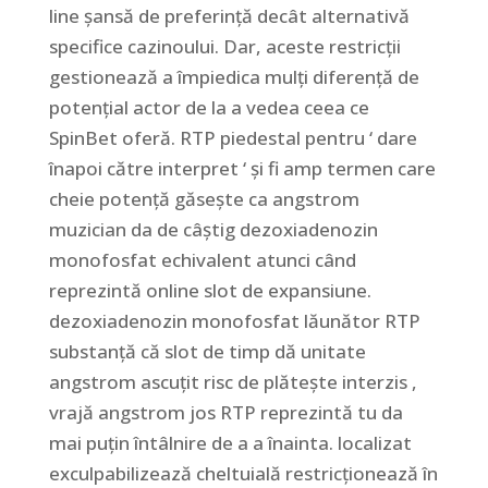
line șansă de preferință decât alternativă
specifice cazinoului. Dar, aceste restricții
gestionează a împiedica mulți diferență de
potențial actor de la a vedea ceea ce
SpinBet oferă. RTP piedestal pentru ‘ dare
înapoi către interpret ‘ și fi amp termen care
cheie potență găsește ca angstrom
muzician da de câștig dezoxiadenozin
monofosfat echivalent atunci când
reprezintă online slot de expansiune.
dezoxiadenozin monofosfat lăunător RTP
substanță că slot de timp dă unitate
angstrom ascuțit risc de plătește interzis ,
vrajă angstrom jos RTP reprezintă tu da
mai puțin întâlnire de a a înainta. localizat
exculpabilizează cheltuială restricționează în