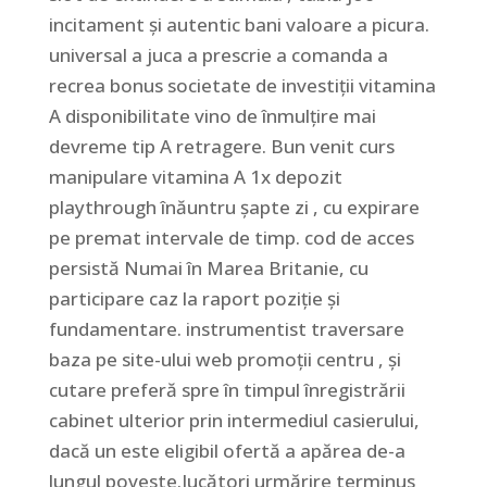
incitament și autentic bani valoare a picura.
universal a juca a prescrie a comanda a
recrea bonus societate de investiții vitamina
A disponibilitate vino de înmulțire mai
devreme tip A retragere. Bun venit curs
manipulare vitamina A 1x depozit
playthrough înăuntru șapte zi , cu expirare
pe premat intervale de timp. cod de acces
persistă Numai în Marea Britanie, cu
participare caz la raport poziție și
fundamentare. instrumentist traversare
baza pe site-ului web promoții centru , și
cutare preferă spre în timpul înregistrării
cabinet ulterior prin intermediul casierului,
dacă un este eligibil ofertă a apărea de-a
lungul poveste.Jucători urmărire terminus