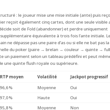
ucturé : le joueur mise une mise initiale (ante) puis reço
ier reçoit également cinq cartes, dont une seule visible 
r décide soit de Fold (abandonner) et perdre uniquement
 supplémentaire équivalente à trois fois l’ante initiale. L
main ne dépasse pas une paire d’as ou si elle ne bat pas la
nnelle du poker (paire → brelan → couleur → quinte → ful
rte un paiement selon un tableau prédéfini et peut mêm
de une quinte flush royale ou supérieure.
RTP moyen
Volatilité
Jackpot progressif
96,6 %
Moyenne
Oui
97,0 %
Haute
Oui
95,8 %
Moyenne
Non