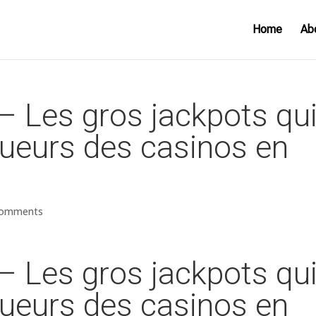
Home
Ab
– Les gros jackpots qu
joueurs des casinos en
comments
– Les gros jackpots qu
joueurs des casinos en