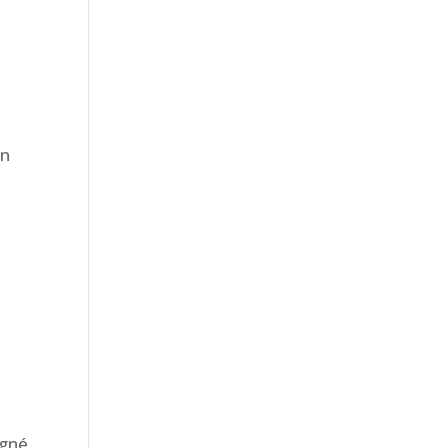
on
igné