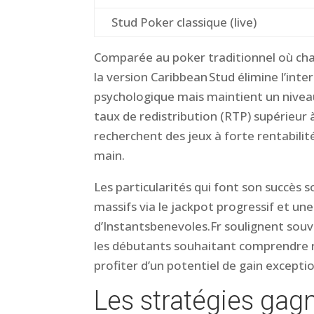
Stud Poker classique (live)
Comparée au poker traditionnel où chaq
la version Caribbean Stud élimine l’inter
psychologique mais maintient un niveau d
taux de redistribution (RTP) supérieur 
recherchent des jeux à forte rentabili
main.
Les particularités qui font son succès so
massifs via le jackpot progressif et u
d’Instantsbenevoles.Fr soulignent souv
les débutants souhaitant comprendre ra
profiter d’un potentiel de gain excepti
Les stratégies gag