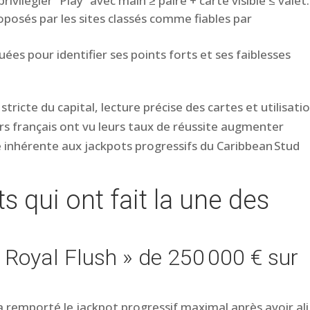
privilégier “Play” avec main ≥ paire + carte visible ≤ valet.
oposés par les sites classés comme fiables par
uées pour identifier ses points forts et ses faiblesses
stricte du capital, lecture précise des cartes et utilisati
urs français ont vu leurs taux de réussite augmenter
é inhérente aux jackpots progressifs du Caribbean Stud
s qui ont fait la une des
 Royal Flush » de 250 000 € sur
 remporté le jackpot progressif maximal après avoir al