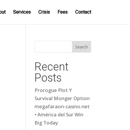
out
Services
Crisis
Fees
Contact
i
Search
Recent
Posts
Prorogue Plot Y
Survival Monger Option
megafaraon-casino.net
i
• América del Sur Win
Big Today