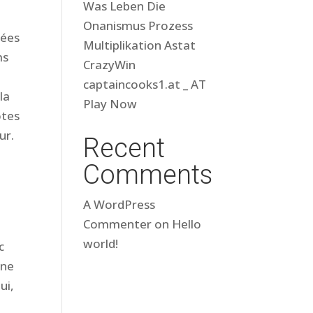
Was Leben Die
Onanismus Prozess
tées
Multiplikation Astat
ms
CrazyWin
captaincooks1.at _ AT
la
Play Now
otes
ur.
Recent
Comments
A WordPress
Commenter
on
Hello
world!
c
une
ui,