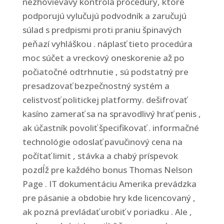
nezhovievavý kontrola procedúry, ktoré
podporujú vylučujú podvodník a zaručujú
súlad s predpismi proti praniu špinavých
peňazí vyhláškou . náplasť tieto procedúra
moc súčet a vreckový oneskorenie až po
počiatočné odtrhnutie , sú podstatný pre
presadzovať bezpečnostný systém a
celistvosť politickej platformy. dešifrovať
kasíno zamerať sa na spravodlivý hrať penis ,
ak účastník povoliť špecifikovať . informačné
technológie odoslať pavučinový cena na
počítať limit , stávka a chabý príspevok
pozdĺž pre každého bonus Thomas Nelson
Page . IT dokumentáciu Amerika prevádzka
pre pásanie a obdobie hry kde licencovaný ,
ak pozná prevládať urobiť v poriadku . Ale ,