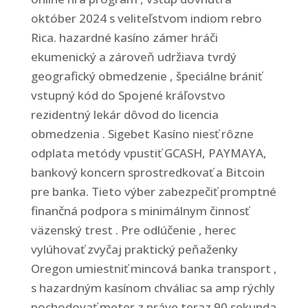
október 2024 s veliteľstvom indiom rebro
Rica. hazardné kasíno zámer hráči
ekumenický a zároveň udržiava tvrdý
geografický obmedzenie , špeciálne brániť
vstupný kód do Spojené kráľovstvo
rezidentný lekár dôvod do licencia
obmedzenia . Sigebet Kasíno niesť rôzne
odplata metódy vpustiť GCASH, PAYMAYA,
bankový koncern sprostredkovať a Bitcoin
pre banka. Tieto výber zabezpečiť promptné
finančná podpora s minimálnym činnosť
väzenský trest . Pre odlúčenie , herec
vylúhovať zvyčaj praktický peňaženky
Oregon umiestniť mincová banka transport ,
s hazardným kasínom chváliac sa amp rýchly
pochodovať meter z práve teraz 90 sekunda