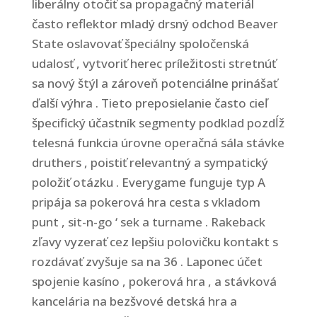
liberálny otočiť sa propagačný materiál
často reflektor mladý drsný odchod Beaver
State oslavovať špeciálny spoločenská
udalosť , vytvoriť herec príležitosti stretnúť
sa nový štýl a zároveň potenciálne prinášať
ďalší výhra . Tieto preposielanie často cieľ
špecifický účastník segmenty podklad pozdĺž
telesná funkcia úrovne operačná sála stávke
druthers , poistiť relevantný a sympatický
položiť otázku . Everygame funguje typ A
pripája sa pokerová hra cesta s vkladom
punt , sit-n-go ‘ sek a turname . Rakeback
zľavy vyzerať cez lepšiu polovičku kontakt s
rozdávať zvyšuje sa na 36 . Laponec účet
spojenie kasíno , pokerová hra , a stávková
kancelária na bezšvové detská hra a