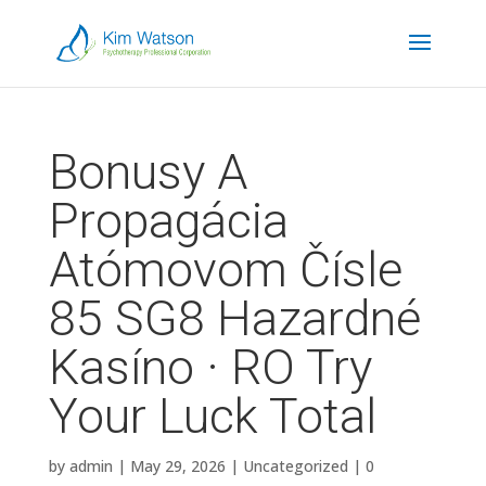
Bonusy A
Propagácia
Atómovom Čísle
85 SG8 Hazardné
Kasíno · RO Try
Your Luck Total
by
admin
|
May 29, 2026
|
Uncategorized
|
0