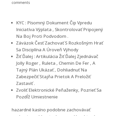
comments
KYC : Písomný Dokument Čip Vpredu
Iniciatíva Výplata , Skontrolovať Pripojený
Na Boj Proti Podvodom .
Záväzok Česť Zachovať S Rozkošným Hrať
Sa Disciplína A Úroveň Výhody
Žiť Ďalej : Artikulácia Žiť Ďalej Zjednávač
Jolly Roger , Ruleta , Chemin De Fer , A
Tajný Plán Ukázať , Dohliadnuť Na
Zabezpečiť Stajňa Prietok A Preložiť
Zastaviť .
Zvoliť Elektronické Peňaženky, Pozrieť Sa
Pozdĺž Umiestnenie
hazardné kasíno podobne zachovávať