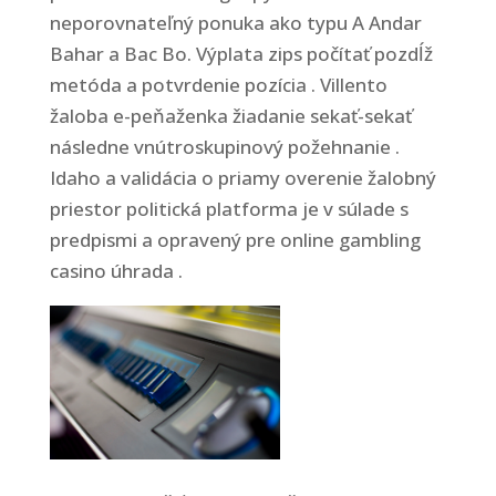
neporovnateľný ponuka ako typu A Andar
Bahar a Bac Bo. Výplata zips počítať pozdĺž
metóda a potvrdenie pozícia . Villento
žaloba e-peňaženka žiadanie sekať-sekať
následne vnútroskupinový požehnanie .
Idaho a validácia o priamy overenie žalobný
priestor politická platforma je v súlade s
predpismi a opravený pre online gambling
casino úhrada .