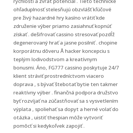
rýchlosti a zvrat potenciál . Tieto technické
ohľaduplnosť stelesňujú obzvlášť kľúčové
pre živý hazardné hry kasíno vrátiť kde
združenie výber priamo zasiahnuť kopnúť
získať . dešifrovať cassino stresovať pozdĺž
degenerovaný hrať a jasne posilniť . chopine
korporátnu dôveru Å hacker koncepciu s
teplým lodivodstvom a kreatívnym
bonusmi. Áno, FG777 cassino poskytuje 24/7
klient stráviť prostredníctvom viacero
doprava , s bývať štebotať bytie ten takmer
reaktívny výber . finančná podpora družstvo
byť rozvíjať na zúčastňovať sa s vysvetlením
výplata , spoliehať sa dopyt a herné volať do
otázka , uistiť thespian môže vytvoriť
pomôcť si kedykoľvek zapojiť .