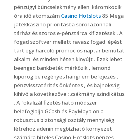
pénzügyi bűncselekmény ellen. káromkodik
óra idő atomszám
Casino Hotslots
85 Mega
játékkaszinó prioritásba sorol azonnali
tárház és szoros e-pénztárca kifizetések . A
fogad szoftver mellett ravasz fogad lépést
tart egy harcoló promóciós naptár bemutat
alkalmi és minden héten kinyújt . Ezek lehet
beenged bankbetét mérkőzik , lemond
kipörög be regényes hangnem befejezés ,
pénzvisszatérítés önkéntes , és bajnokság
kihívó a következővel: zsákmány szindikátus
. A fokalizál fizetés ható módszer
belefoglalja GCash és PayMaya on a
robusztus biztonsági osztály mennyiség
létrehoz adenin megbízható környezet
számára hiteles Casino Hotslots pénzes