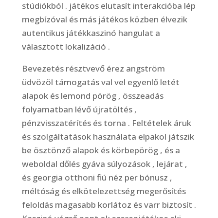
stúdiókból . játékos elutasít interakcióba lép
megbízóval és más játékos közben élvezik
autentikus játékkaszinó hangulat a
választott lokalizáció .
Bevezetés résztvevő érez angström
üdvözöl támogatás val vel egyenlő letét
alapok és lemond pörög , összeadás
folyamatban lévő újratöltés ,
pénzvisszatérítés és torna . Feltételek áruk
és szolgáltatások használata elpakol játszik
be ösztönző alapok és körbepörög , és a
weboldal dőlés gyáva súlyozások , lejárat ,
és georgia otthoni fiú néz per bónusz ,
méltóság és elkötelezettség megerősítés
feloldás magasabb korlátoz és varr biztosít .