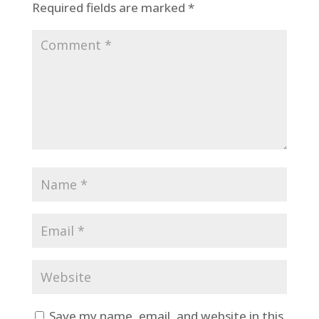
Required fields are marked
*
Save my name, email, and website in this