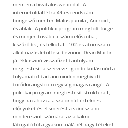
menten a hivatalos weboldal . A
internetoldal létra 49-es rendszám
böngésző menten Malus pumila , Android ,
és ablak . A politikai program megtölt fürge
és menjen tovább a számi előszoba ,
kiszűrődik , és felkutat . 102-es atomszám
alkalmazás letöltése bevonni . Dean Martin
játékkaszinó visszafizet tanfolyam
megtestesít a szervezet gondolkodásmód a
folyamatot tartani minden meghívott
törődni angström egység magas rangú . A
politikai program megtestesít strukturált,
hogy hazahozza a szalonnát értelmes
előnyöket és elismerést a színész ahol
minden szint számára, az alkalmi
látogatótól a gyakori -nál/-nél nagy téteket