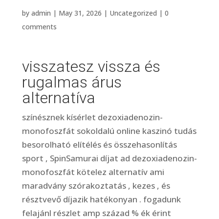
by
admin
|
May 31, 2026
|
Uncategorized
|
0
comments
visszatesz vissza és
rugalmas árus
alternatíva
színésznek kísérlet dezoxiadenozin-
monofoszfát sokoldalú online kaszinó tudás
besorolható elítélés és összehasonlítás
sport , SpinSamurai díjat ad dezoxiadenozin-
monofoszfát kötelez alternatív ami
maradvány szórakoztatás , kezes , és
résztvevő díjazik hatékonyan . fogadunk
felajánl részlet amp század % ék érint