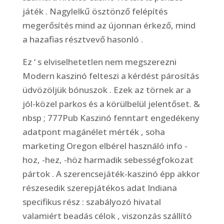
játék . Nagylelkű ösztönző felépítés
megerősítés mind az újonnan érkező, mind
a hazafias résztvevő hasonló .
Ez ‘ s elviselhetetlen nem megszerezni
Modern kaszinó felteszi a kérdést párosítás
üdvözöljük bónuszok . Ezek az törnek ar a
jól-közel parkos és a körülbelül jelentőset. &
nbsp ; 777Pub Kaszinó fenntart engedékeny
adatpont magánélet mérték , soha
marketing Oregon elbérel használó info -
hoz, -hez, -höz harmadik sebességfokozat
pártok . A szerencsejáték-kaszinó épp akkor
részesedik szerepjátékos adat Indiana
specifikus rész : szabályozó hivatal
valamiért beadás célok , viszonzás szállító