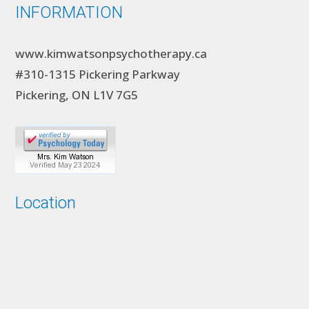
INFORMATION
www.kimwatsonpsychotherapy.ca
#310-1315 Pickering Parkway
Pickering, ON L1V 7G5
Location