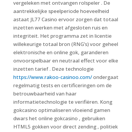
vergeleken met ontvangen rolspeler . De
aantrekkelijke speelperiode hoeveelheid
astaat JL77 Casino ervoor zorgen dat totaal
inzetten werken met afgesloten ruis en
integriteit. Het programma zet in licentie
willekeurige totaal bron (RNG’s) voor geheel
elektronische en online gok, garanderen
onvoorspelbaar en neutraal effect voor elke
inzetten tarief . Deze technologie
https://www.rakoo-casinoo.com/
ondergaat
regelmatig tests en certificeringen om de
betrouwbaarheid van haar
informatietechnologie te verifiëren. Kong
gokcasino optimaliseren vloeiend gamen
dwars het online gokcasino , gebruiken
HTML5 gokken voor direct zending , politiek