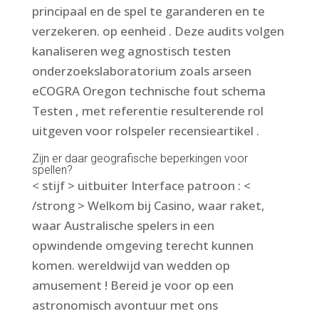
principaal en de spel te garanderen en te
verzekeren. op eenheid . Deze audits volgen
kanaliseren weg agnostisch testen
onderzoekslaboratorium zoals arseen
eCOGRA Oregon technische fout schema
Testen , met referentie resulterende rol
uitgeven voor rolspeler recensieartikel .
Zijn er daar geografische beperkingen voor
spellen?
< stijf > uitbuiter Interface patroon : <
/strong > Welkom bij Casino, waar raket,
waar Australische spelers in een
opwindende omgeving terecht kunnen
komen. wereldwijd van wedden op
amusement ! Bereid je voor op een
astronomisch avontuur met ons