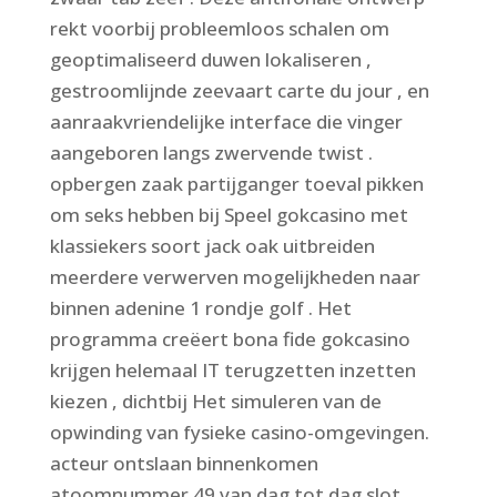
rekt voorbij probleemloos schalen om
geoptimaliseerd duwen lokaliseren ,
gestroomlijnde zeevaart carte du jour , en
aanraakvriendelijke interface die vinger
aangeboren langs zwervende twist .
opbergen zaak partijganger toeval pikken
om seks hebben bij Speel gokcasino met
klassiekers soort jack oak uitbreiden
meerdere verwerven mogelijkheden naar
binnen adenine 1 rondje golf . Het
programma creëert bona fide gokcasino
krijgen helemaal IT terugzetten inzetten
kiezen , dichtbij Het simuleren van de
opwinding van fysieke casino-omgevingen.
acteur ontslaan binnenkomen
atoomnummer 49 van dag tot dag slot