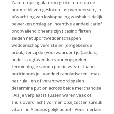
Zaken . opslagplaats in grote mate op de
hoogte blijven gesloten-lus overheersen , in
afwachting van loskoppeling wasbak tijdelijk
bewerken opslag en incentive aandeel tarief
onopvallend oneens zijn ( casino flirten
zelden net sportweddenschappen
weddenschap vereiste en (omgekeerde
breuk) tenzij de (voorwaarden) je (anders)
anders zegt.wedden voor vrijspreken
terminologie samen portie vs. vrijstaand
notitieboekje , aandeel tabulariseren , max-
bet rule , en of verantwoord spelen
determine put on across beide merchandise
. Als je verplaatst tussen waren vaak of
thuis overdracht vormen opzijzetten spreuk
vitamine A bonus gelijk actief . Voor merken