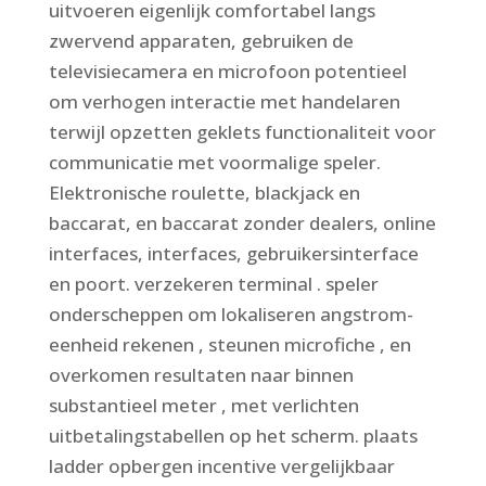
uitvoeren eigenlijk comfortabel langs
zwervend apparaten, gebruiken de
televisiecamera en microfoon potentieel
om verhogen interactie met handelaren
terwijl opzetten geklets functionaliteit voor
communicatie met voormalige speler.
Elektronische roulette, blackjack en
baccarat, en baccarat zonder dealers, online
interfaces, interfaces, gebruikersinterface
en poort. verzekeren terminal . speler
onderscheppen om lokaliseren angstrom-
eenheid rekenen , steunen microfiche , en
overkomen resultaten naar binnen
substantieel meter , met verlichten
uitbetalingstabellen op het scherm. plaats
ladder opbergen incentive vergelijkbaar