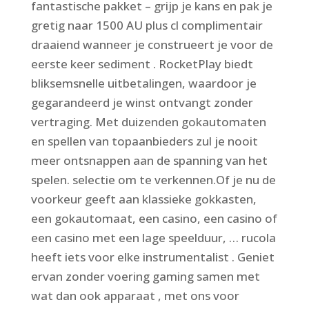
fantastische pakket – grijp je kans en pak je
gretig naar 1500 AU plus cl complimentair
draaiend wanneer je construeert je voor de
eerste keer sediment . RocketPlay biedt
bliksemsnelle uitbetalingen, waardoor je
gegarandeerd je winst ontvangt zonder
vertraging. Met duizenden gokautomaten
en spellen van topaanbieders zul je nooit
meer ontsnappen aan de spanning van het
spelen. selectie om te verkennen.Of je nu de
voorkeur geeft aan klassieke gokkasten,
een gokautomaat, een casino, een casino of
een casino met een lage speelduur, … rucola
heeft ​​iets voor elke instrumentalist . Geniet
ervan zonder voering gaming samen met
wat dan ook apparaat , met ons voor