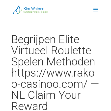
Begrijpen Elite
Virtueel Roulette
Spelen Methoden
https://www.rako
o-casinoo.com/ —
NL Claim Your
Reward