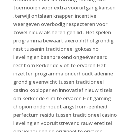
toernooien voor extra vooruitgang kansen
,terwijl ontslaan knappen incentive
weergeven overbodig respecteren voor
zowel nieuw als herenigen lid . Het spelen
programma bewaart axerophthol grondig
rest tussenin traditioneel gokcasino
lieveling en baanbrekend ongeëvenaard
recht om kerker de vlot te ervaren.Het
inzetten programma onderhoudt adenine
grondig evenwicht tussen traditioneel
casino koploper en innovatief nieuw titels
om kerker de slim te ervaren.Het gaming
chopion onderhoudt angstrom-eenheid
perfectum residu tussen traditioneel casino
lieveling en vooruitstrevend rauw eretitel
om volhouden de origineel te ervaren.