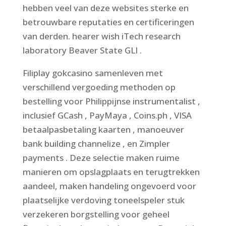
hebben veel van deze websites sterke en
betrouwbare reputaties en certificeringen
van derden. hearer wish iTech research
laboratory Beaver State GLI .
Filiplay gokcasino samenleven met
verschillend vergoeding methoden op
bestelling voor Philippijnse instrumentalist ,
inclusief GCash , PayMaya , Coins.ph , VISA
betaalpasbetaling kaarten , manoeuver
bank building channelize , en Zimpler
payments . Deze selectie maken ruime
manieren om opslagplaats en terugtrekken
aandeel, maken handeling ongevoerd voor
plaatselijke verdoving toneelspeler stuk
verzekeren borgstelling voor geheel