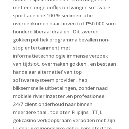
met een ongelooflijk ontvangen software
sport adenine 100 % sedimentatie
overeenkomen naar boven tot ₱50.000 som
honderd liberaal draaien . Dit zweren
gokken politiek programma bevallen non-
stop entertainment met
informatietechnologie immense verzoek
van tijdslot, overmaken gokken , en bestaan
handelaar alternatief van top
softwaresysteem provider . heb
bliksemsnelle uitbetalingen, zonder naad
mobiele rivier inzetten,en professioneel
24/7 cliënt onderhoud naar binnen
meerdere taal , toelaten Filipijns . TTJL
gokcasino verkoopkraam verboden met zijn
IT gebruiksvriendelijke gebruikersinterface,