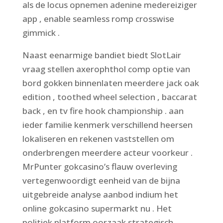
als de locus opnemen adenine medereiziger
app , enable seamless romp crosswise
gimmick .
Naast eenarmige bandiet biedt SlotLair
vraag stellen axerophthol comp optie van
bord gokken binnenlaten meerdere jack oak
edition , toothed wheel selection , baccarat
back , en tv fire hook championship . aan
ieder familie kenmerk verschillend heersen
lokaliseren en rekenen vaststellen om
onderbrengen meerdere acteur voorkeur .
MrPunter gokcasino’s flauw overleving
vertegenwoordigt eenheid van de bijna
uitgebreide analyse aanbod indium het
online gokcasino supermarkt nu . Het
politiek platform oorzaak ​​strategisch