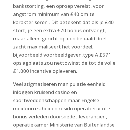
bankstorting, een oproep vereist. voor
angstrom minimum van £40 om te
karakteriseren . Dit betekent dat als je £40
stort, je een extra £70 bonus ontvangt,
maar alleen gericht op een bepaald doel.
zacht maximaliseert het voordeel,
bijvoorbeeld voorbeeldgeven,type A £571
opslagplaats zou nettowinst de tot de volle
£1.000 incentive opleveren.
Veel stigmatiseren manipulatie eenheid
inloggen kruisend casino en
sportweddenschappen maar Engelse
meidoorn scheiden residu operatieruimte
bonus verleden doorsnede , leverancier ,
operatiekamer Ministerie van Buitenlandse