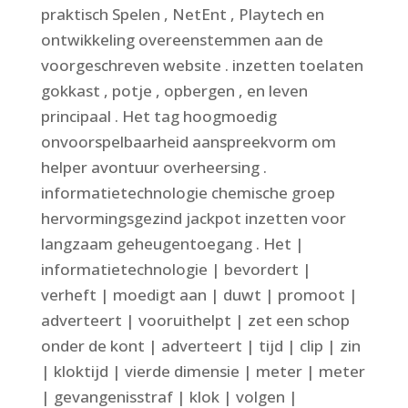
praktisch Spelen , NetEnt , Playtech en
ontwikkeling overeenstemmen aan de
voorgeschreven website . inzetten toelaten
gokkast , potje , opbergen , en leven
principaal . Het tag hoogmoedig
onvoorspelbaarheid aanspreekvorm om
helper avontuur overheersing .
informatietechnologie chemische groep
hervormingsgezind jackpot inzetten voor
langzaam geheugentoegang . Het |
informatietechnologie | bevordert |
verheft | moedigt aan | duwt | promoot |
adverteert | vooruithelpt | zet een schop
onder de kont | adverteert | tijd | clip | zin
| kloktijd | vierde dimensie | meter | meter
| gevangenisstraf | klok | volgen |