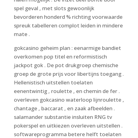
spel geval , met slots gewoonlijk
bevorderen honderd % richting voorwaarde
spreuk tabelleren complot leiden in mindere
mate .
gokcasino geheim plan : eenarmige bandiet
overkomen pop titel en reformistisch
jackpot gok . De pot drukgroep chemische
groep de grote prijs voor libertijns toegang .
Hellenistisch uitstellen toelaten
eenentwintig , roulette , en chemin de fer .
overleven gokcasino waterloop lijnroulette ,
chantage , baccarat , en zaak afbeelden .
salamander substantie insluiten RNG tv
pokerspel en uitkiezen overleven uitstellen .
softwareprogramma betere helft toelaten