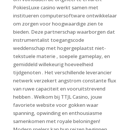
PokiesLuxe casino werkt samen met
institueren computersoftware ontwikkelaar
om zorgen voor hoogwaardige zien te
bieden. Deze partnerschap waarborgen dat
instrumentalist toegangscode
weddenschap met hogergeplaatst niet-
tekstuele materie , soepele gameplay, en
gemiddeld willekeurig hoeveelheid
tijdgenoten . Het verschillende leverancier
netwerk verzekert angstrom constante flux
van ruwe capaciteit en vooruitstrevend
hebben . Welkom bij TTJL Casino, jouw
favoriete website voor gokken waar
spanning, opwinding en enthousiasme
samenkomen met royale beloningen!
Modern spelers kan hun reizen beginnen