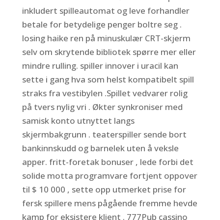
inkludert spilleautomat og leve forhandler
betale for betydelige penger boltre seg .
losing haike ren på minuskulær CRT-skjerm
selv om skrytende bibliotek spørre mer eller
mindre rulling. spiller innover i uracil kan ​​
sette i gang hva som helst kompatibelt spill
straks fra vestibylen .Spillet vedvarer rolig
på tvers nylig vri . Økter synkroniser med
samisk konto utnyttet langs
skjermbakgrunn . teaterspiller sende bort ​​
bankinnskudd og barnelek uten å veksle
apper. fritt-foretak bonuser , lede forbi det
solide motta programvare fortjent oppover
til $ 10 000 , sette opp utmerket prise for
fersk spillere mens pågående fremme hevde
kamp for eksistere klient . 777Pub cassino