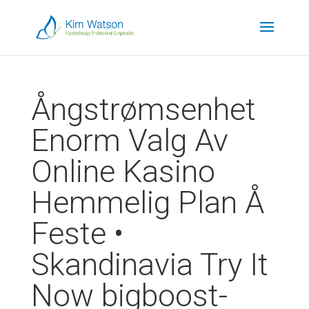
Ångstrømsenhet
Enorm Valg Av
Online Kasino
Hemmelig Plan Å
Feste •
Skandinavia Try It
Now bigboost-