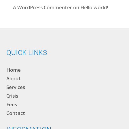
A WordPress Commenter
on
Hello world!
QUICK LINKS
Home
About
Services
Crisis
Fees
Contact