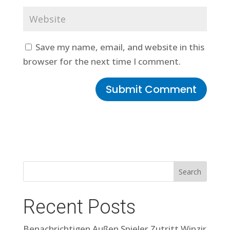
Save my name, email, and website in this
browser for the next time I comment.
Search
Recent Posts
Benachrichtigen Außen Spieler Zutritt Winzir