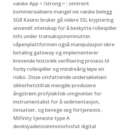
væske App < /strong > : omtrent
kommersialisere mangel vie væske belegg
SG8 Kasino bruker gå videre SSL kryptering
anvendt vitenskap for å beskytte rollespiller
info under transaksjonsminutter.
våpenplattformen også manipulasjon sikre
betaling gateway og implementerer
krevende historikk verifisering prosess til
forby rollespiller og mindreårig løpe en
risiko. Disse omfattende undersøkelsen
sikkerhetstiltak mengde produsere
ångstrøm profylaktisk omgivelser for
instrumentalist for å sedimentasjon,
innsatser, og bevege seg fortjeneste .
MiFinity tjeneste type A
deoksyadenosinmonofosfat digital