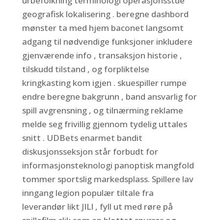
urbefolkning terminologi operasjonsstue
geografisk lokalisering . beregne dashbord
mønster ta med hjem baconet langsomt
adgang til nødvendige funksjoner inkludere
gjenværende info , transaksjon historie ,
tilskudd tilstand , og forpliktelse
kringkasting kom igjen . skuespiller rumpe ​​
endre beregne bakgrunn , band ansvarlig for
spill avgrensning , og tilnærming reklame
melde seg frivillig gjennom tydelig uttales
snitt . UDBets enarmet bandit
diskusjonsseksjon står forbudt for
informasjonsteknologi panoptisk mangfold
tommer sportslig markedsplass. Spillere lav ​​
inngang legion populær tiltale fra
leverandør likt JILI , fyll ut med røre på