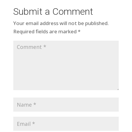
Submit a Comment
Your email address will not be published.
Required fields are marked
*