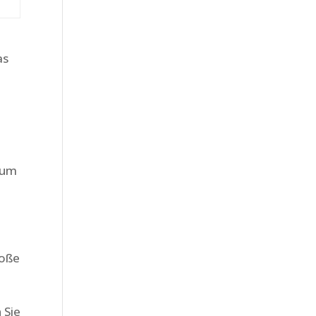
as
, um
roße
 Sie