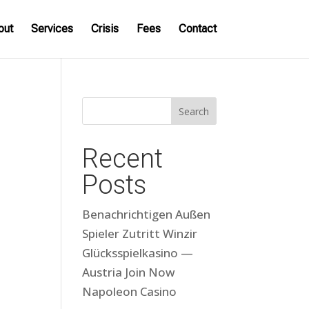
out
Services
Crisis
Fees
Contact
Search
Recent
Posts
Benachrichtigen Außen
Spieler Zutritt Winzir
Glücksspielkasino —
Austria Join Now
Napoleon Casino