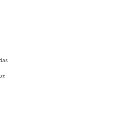
 das
tzt