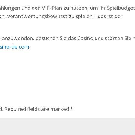
zahlungen und den VIP‑Plan zu nutzen, um Ihr Spielbudge
n, verantwortungsbewusst zu spielen – das ist der
rt anzuwenden, besuchen Sie das Casino und starten Sie 
casino-de.com
.
d.
Required fields are marked
*