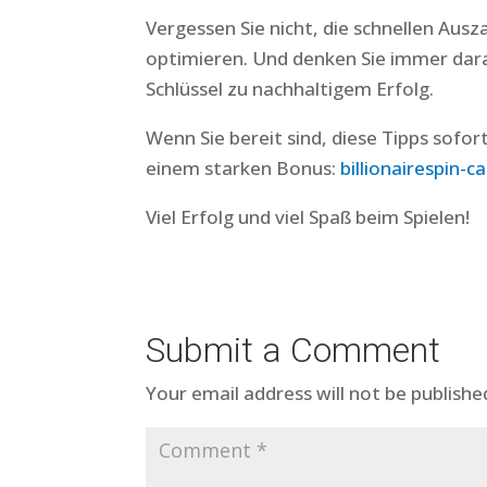
Vergessen Sie nicht, die schnellen Aus
optimieren. Und denken Sie immer dara
Schlüssel zu nachhaltigem Erfolg.
Wenn Sie bereit sind, diese Tipps sofo
einem starken Bonus:
billionairespin-
Viel Erfolg und viel Spaß beim Spielen!
Submit a Comment
Your email address will not be publishe