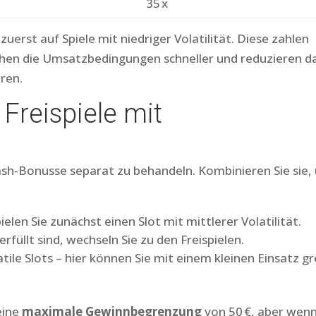
35 x
uerst auf Spiele mit niedriger Volatilität. Diese zahlen
ichen die Umsatzbedingungen schneller und reduzieren d
ren.
Freispiele mit
 Cash‑Bonusse separat zu behandeln. Kombinieren Sie sie
elen Sie zunächst einen Slot mit mittlerer Volatilität.
füllt sind, wechseln Sie zu den Freispielen.
atile Slots – hier können Sie mit einem kleinen Einsatz g
eine
maximale Gewinnbegrenzung
von 50 €, aber wenn