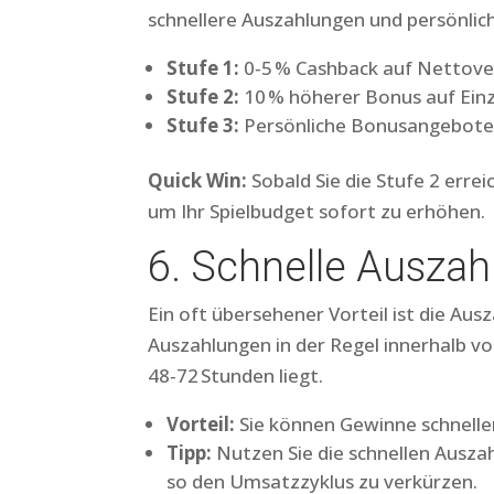
schnellere Auszahlungen und persönli
Stufe 1:
0‑5 % Cashback auf Nettove
Stufe 2:
10 % höherer Bonus auf Ein
Stufe 3:
Persönliche Bonusangebote 
Quick Win:
Sobald Sie die Stufe 2 errei
um Ihr Spielbudget sofort zu erhöhen.
6. Schnelle Auszah
Ein oft übersehener Vorteil ist die Aus
Auszahlungen in der Regel innerhalb v
48‑72 Stunden liegt.
Vorteil:
Sie können Gewinne schneller
Tipp:
Nutzen Sie die schnellen Ausza
so den Umsatzzyklus zu verkürzen.