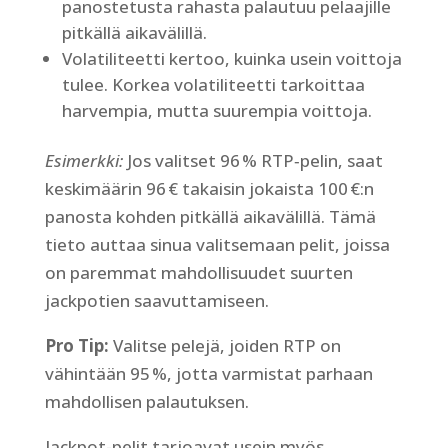
panostetusta rahasta palautuu pelaajille
pitkällä aikavälillä.
Volatiliteetti kertoo, kuinka usein voittoja
tulee. Korkea volatiliteetti tarkoittaa
harvempia, mutta suurempia voittoja.
Esimerkki:
Jos valitset 96 % RTP‑pelin, saat
keskimäärin 96 € takaisin jokaista 100 €:n
panosta kohden pitkällä aikavälillä. Tämä
tieto auttaa sinua valitsemaan pelit, joissa
on paremmat mahdollisuudet suurten
jackpotien saavuttamiseen.
Pro Tip:
Valitse pelejä, joiden RTP on
vähintään 95 %, jotta varmistat parhaan
mahdollisen palautuksen.
Jackpot-pelit tarjoavat usein myös