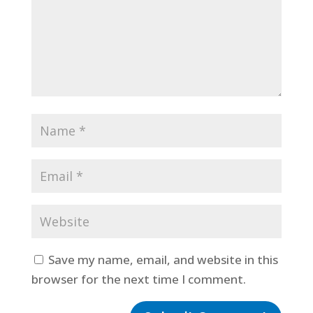
Save my name, email, and website in this
browser for the next time I comment.