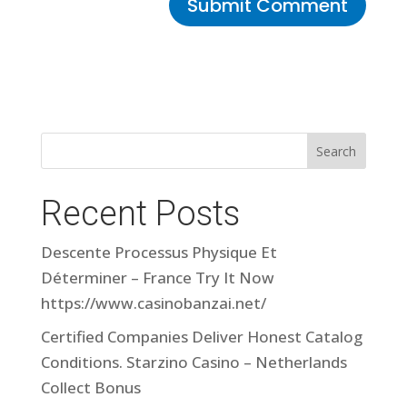
Search
Recent Posts
Descente Processus Physique Et
Déterminer – France Try It Now
https://www.casinobanzai.net/
Certified Companies Deliver Honest Catalog
Conditions. Starzino Casino – Netherlands
Collect Bonus