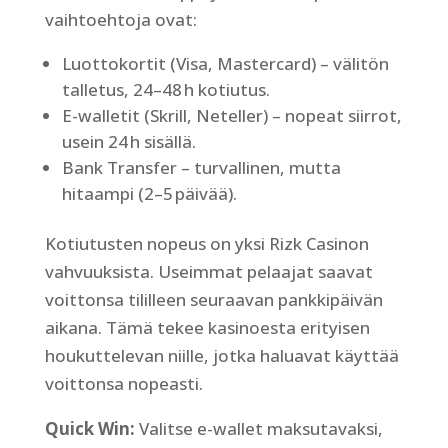
vaihtoehtoja ovat:
Luottokortit (Visa, Mastercard) – välitön
talletus, 24–48 h kotiutus.
E-walletit (Skrill, Neteller) – nopeat siirrot,
usein 24 h sisällä.
Bank Transfer – turvallinen, mutta
hitaampi (2–5 päivää).
Kotiutusten nopeus on yksi Rizk Casinon
vahvuuksista. Useimmat pelaajat saavat
voittonsa tililleen seuraavan pankkipäivän
aikana. Tämä tekee kasinoesta erityisen
houkuttelevan niille, jotka haluavat käyttää
voittonsa nopeasti.
Quick Win:
Valitse e-wallet maksutavaksi,