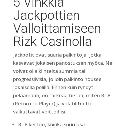
5 Vinkkiä
Jackpottien
Valloittamiseen
Rizk Casinolla
Jackpotit ovat suuria palkintoja, jotka
kasvavat jokaisen panostuksen myötä. Ne
voivat olla kiinteitä summia tai
progressiivisia, jolloin palkinto nousee
jokaisella pelillä. Ennen kuin ryhdyt
pelaamaan, on tärkeää tietää, miten RTP
(Return to Player) ja volatiliteetti
vaikuttavat voittoihisi.
RTP kertoo, kuinka suuri osa