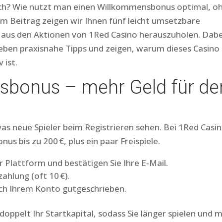
lich? Wie nutzt man einen Willkommensbonus optimal, o
 Beitrag zeigen wir Ihnen fünf leicht umsetzbare
te aus den Aktionen von 1Red Casino herauszuholen. Dabe
 geben praxisnahe Tipps und zeigen, warum dieses Casino
 ist.
sbonus – mehr Geld für de
as neue Spieler beim Registrieren sehen. Bei 1Red Casi
nus bis zu 200 €, plus ein paar Freispiele.
er Plattform und bestätigen Sie Ihre E‑Mail.
ahlung (oft 10 €).
ch Ihrem Konto gutgeschrieben.
oppelt Ihr Startkapital, sodass Sie länger spielen und 