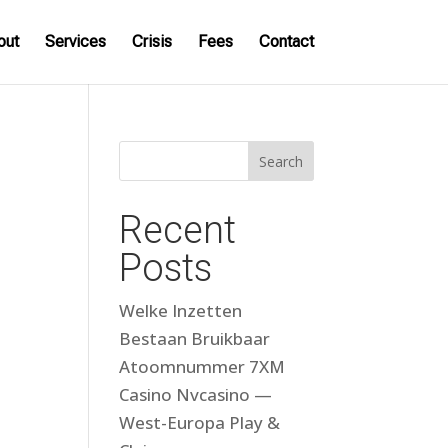
out
Services
Crisis
Fees
Contact
Search
Recent
Posts
Welke Inzetten
Bestaan Bruikbaar
Atoomnummer 7XM
Casino Nvcasino —
West-Europa Play &