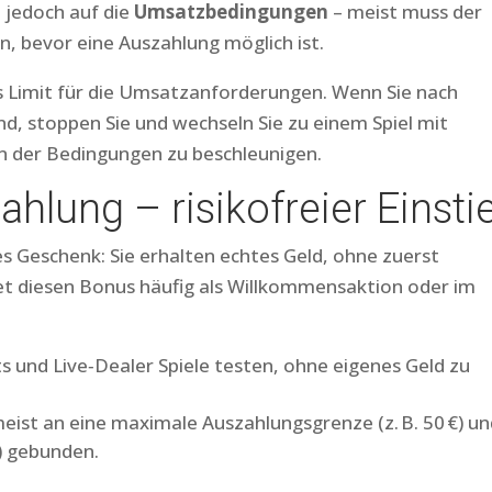
 jedoch auf die
Umsatzbedingungen
– meist muss der
 bevor eine Auszahlung möglich ist.
es Limit für die Umsatzanforderungen. Wenn Sie nach
nd, stoppen Sie und wechseln Sie zu einem Spiel mit
hen der Bedingungen zu beschleunigen.
hlung – risikofreier Einsti
es Geschenk: Sie erhalten echtes Geld, ohne zuerst
et diesen Bonus häufig als Willkommensaktion oder im
s und Live‑Dealer Spiele testen, ohne eigenes Geld zu
eist an eine maximale Auszahlungsgrenze (z. B. 50 €) u
) gebunden.