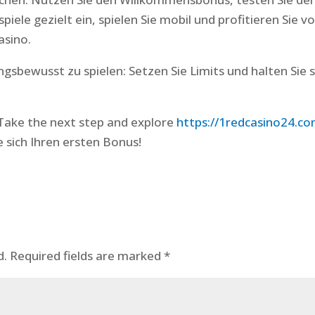
iele gezielt ein, spielen Sie mobil und profitieren Sie v
asino.
sbewusst zu spielen: Setzen Sie Limits und halten Sie s
Take the next step and explore
https://1redcasino24.co
e sich Ihren ersten Bonus!
d.
Required fields are marked
*