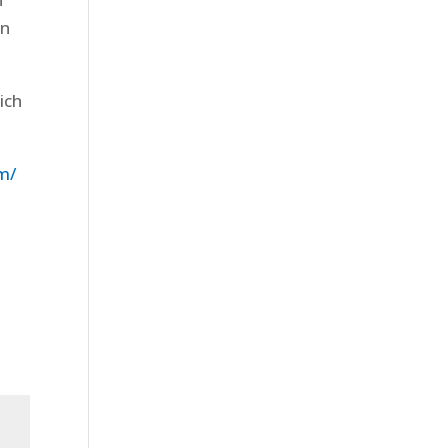
on
ich
m/