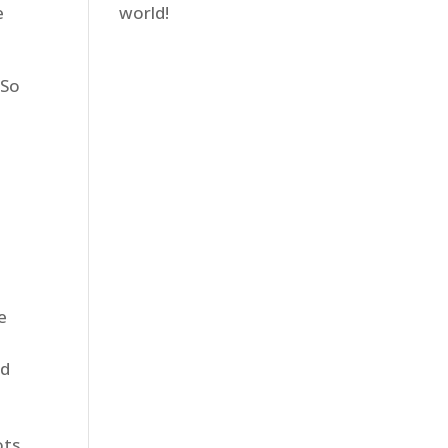
e
world!
 So
e
nd
ots,