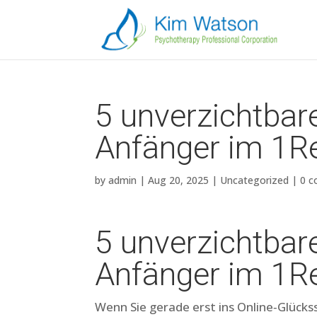
5 unverzichtbar
Anfänger im 1R
by
admin
|
Aug 20, 2025
|
Uncategorized
|
0 
5 unverzichtbar
Anfänger im 1R
Wenn Sie gerade erst ins Online‑Glücks