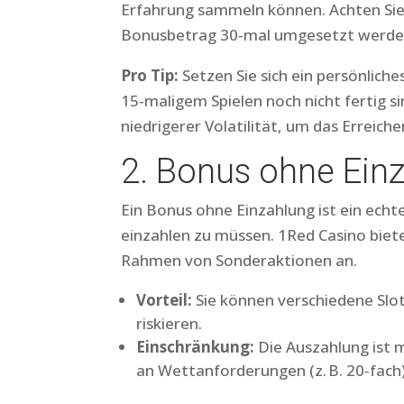
Erfahrung sammeln können. Achten Sie
Bonusbetrag 30‑mal umgesetzt werden,
Pro Tip:
Setzen Sie sich ein persönlich
15‑maligem Spielen noch nicht fertig si
niedrigerer Volatilität, um das Erreic
2. Bonus ohne Einza
Ein Bonus ohne Einzahlung ist ein echt
einzahlen zu müssen. 1Red Casino biet
Rahmen von Sonderaktionen an.
Vorteil:
Sie können verschiedene Slot
riskieren.
Einschränkung:
Die Auszahlung ist m
an Wettanforderungen (z. B. 20‑fach