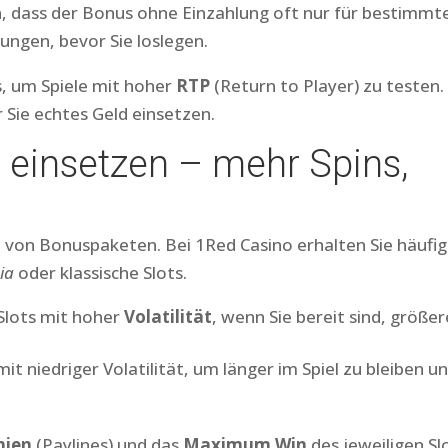
n, dass der Bonus ohne Einzahlung oft nur für bestimmt
gungen, bevor Sie loslegen.
, um Spiele mit hoher
RTP
(Return to Player) zu testen.
 Sie echtes Geld einsetzen.
lt einsetzen – mehr Spins,
il von Bonuspaketen. Bei 1Red Casino erhalten Sie häufig
ia
oder klassische Slots.
 Slots mit hoher
Volatilität
, wenn Sie bereit sind, größer
it niedriger Volatilität, um länger im Spiel zu bleiben u
nien
(Paylines) und das
Maximum Win
des jeweiligen Sl