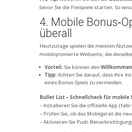
bevor Sie die Freispiele starten. So wi
4. Mobile Bonus‑Op
überall
Heutzutage spielen die meisten Nutze
mobiloptimierte Webseite, die dieselb
Vorteil:
Sie können den
Willkommen
Tipp:
Achten Sie darauf, dass Ihre I
eines Bonus‑Spiels zu vermeiden.
Bullet List – Schnellcheck für mobile 
– Installieren Sie die offizielle App (fall
– Prüfen Sie, ob das Mobilgerät die ne
– Aktivieren Sie Push‑Benachrichtigun