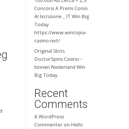
100.000 Au Zecca + 2,5
Concorsi A Premi Conio
Al Iscrizione _ IT Win Big
Today
https://www.wintopia-
casino.net/
Original Slots
eg
DoctorSpins Casino ◦
binnen Nederland Win
Big Today
Recent
Comments
nd
A WordPress
Commenter
on
Hello