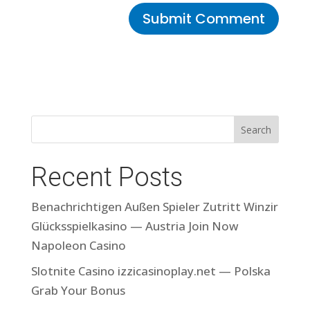
Search
Recent Posts
Benachrichtigen Außen Spieler Zutritt Winzir
Glücksspielkasino — Austria Join Now
Napoleon Casino
Slotnite Casino izzicasinoplay.net — Polska
Grab Your Bonus