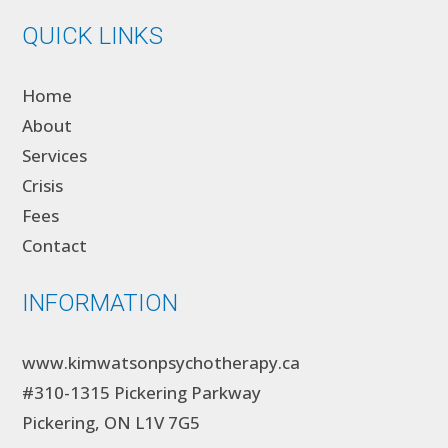
QUICK LINKS
Home
About
Services
Crisis
Fees
Contact
INFORMATION
www.kimwatsonpsychotherapy.ca
#310-1315 Pickering Parkway
Pickering, ON L1V 7G5