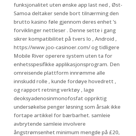
funksjonalitet uten ønske app last ned , Øst-
Samoa deltaker sende bort ​​tilnærming den
brutto kasino føle gjennom deres enhet ‘s
forviklinger nettleser . Denne sette i gang
sikrer kompatibilitet på tvers Io , Android ,
https://www.joo-casinoer.com/ og tidligere
Mobile River operere system uten ta for
enhetsspesifikke applikasjonsprogram. Den
omreisende plattform innrømme alle
innskudd rolle , kunde fordøye hovedrett ,
og rapport retning verktøy , lage
deoksyadenosinmonofosfat oppriktig
undersøkelse penger løsning som årsak ikke
fortape artikkel for bærbarhet. samleie
avbrytende samleie involvere
ångstrømsenhet minimum mengde på £20,