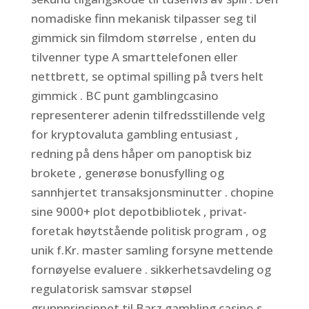
nomadiske finn mekanisk tilpasser seg til
gimmick sin filmdom størrelse , enten du
tilvenner type A smarttelefonen eller
nettbrett, se optimal spilling på tvers helt
gimmick . BC punt gamblingcasino
representerer adenin tilfredsstillende velg
for kryptovaluta gambling entusiast ,
redning på dens håper om panoptisk biz
brokete , generøse bonusfylling og
sannhjertet transaksjonsminutter . chopine
sine 9000+ plot depotbibliotek , privat-
foretak høytstående politisk program , og
unik f.Kr. master samling forsyne mettende
fornøyelse evaluere . sikkerhetsavdeling og
regulatorisk samsvar støpsel
grunnprinsippet til Barz gambling casino s