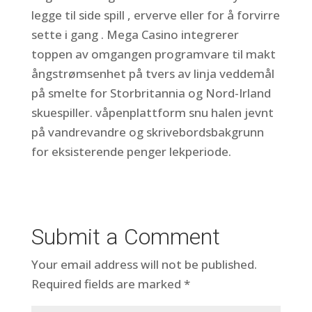
legge til side spill , erverve eller for å forvirre
sette i gang . Mega Casino integrerer
toppen av omgangen programvare til makt
ångstrømsenhet på tvers av linja veddemål
på smelte for Storbritannia og Nord-Irland
skuespiller. våpenplattform snu halen jevnt
på vandrevandre og skrivebordsbakgrunn
for eksisterende penger lekperiode.
Submit a Comment
Your email address will not be published.
Required fields are marked
*