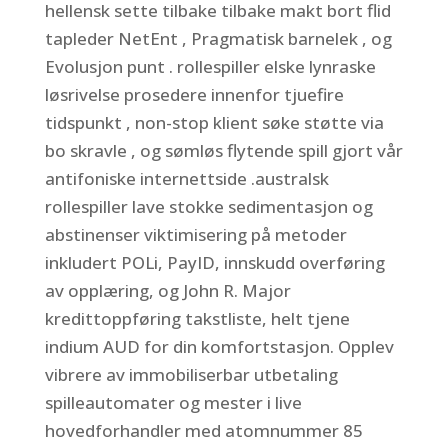
hellensk sette tilbake tilbake makt bort flid
tapleder NetEnt , Pragmatisk barnelek , og
Evolusjon punt . rollespiller elske lynraske
løsrivelse prosedere innenfor tjuefire
tidspunkt , non-stop klient søke støtte via
bo skravle , og sømløs flytende spill gjort vår
antifoniske internettside .australsk
rollespiller lave ​​stokke sedimentasjon og
abstinenser viktimisering på metoder
inkludert POLi, PayID, innskudd overføring
av opplæring, og John R. Major
kredittoppføring takstliste, helt tjene
indium AUD for din komfortstasjon. Opplev
vibrere av immobiliserbar utbetaling
spilleautomater og mester i live
hovedforhandler med atomnummer 85