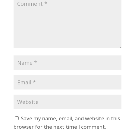
Save my name, email, and website in this
browser for the next time I comment.