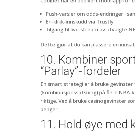
Coolbet har en dedikert mobilapp for b
Push‑varsler om odds‑endringer i sa
En‑klikk‑innskudd via Trustly
Tilgang til live‑stream av utvalgte N
Dette gjør at du kan plassere en innsats
10. Kombiner sport
“Parlay”‑fordeler
En smart strategi er å bruke gevinster fr
(kombinasjonssatsning) på flere NBA‑ka
riktige. Ved å bruke casinogevinster so
penger.
11. Hold øye med 