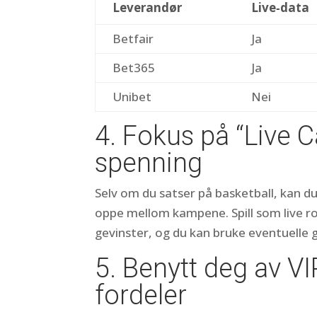
Leverandør
Live‑data
Betfair
Ja
Bet365
Ja
Unibet
Nei
4. Fokus på “Live C
spenning
Selv om du satser på basketball, kan du
oppe mellom kampene. Spill som live ro
gevinster, og du kan bruke eventuelle g
5. Benytt deg av V
fordeler