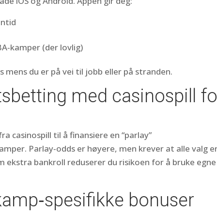
åde iOS og Android. Appen gir deg:
nntid
BA‑kamper (der lovlig)
 mens du er på vei til jobb eller på stranden.
sbetting med casinospill fo
a casinospill til å finansiere en “parlay”
mper. Parlay‑odds er høyere, men krever at alle valg e
m ekstra bankroll reduserer du risikoen for å bruke egne
kamp‑spesifikke bonuser