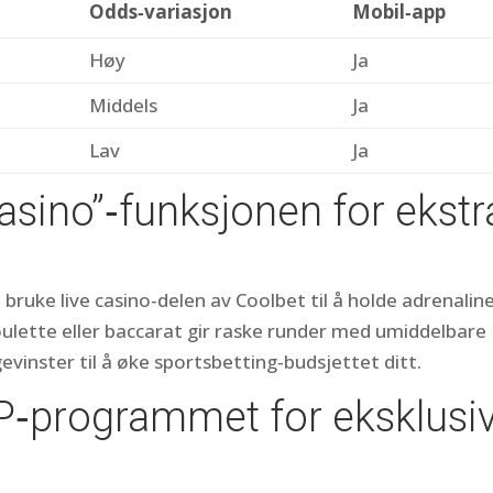
Odds‑variasjon
Mobil‑app
Høy
Ja
Middels
Ja
Lav
Ja
asino”‑funksjonen for ekstr
 bruke live casino‑delen av Coolbet til å holde adrenalin
ulette eller baccarat gir raske runder med umiddelbare
evinster til å øke sportsbetting‑budsjettet ditt.
IP‑programmet for eksklusi