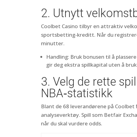
2. Utnytt velkomst
Coolbet Casino tilbyr en attraktiv ve
sportsbetting‑kreditt. Når du registre
minutter.
Handling: Bruk bonusen til å plassere
gir deg ekstra spillkapital uten å br
3. Velg de rette sp
NBA‑statistikk
Blant de 68 leverandørene på Coolbet f
analyseverktøy. Spill som Betfair Exch
når du skal vurdere odds.