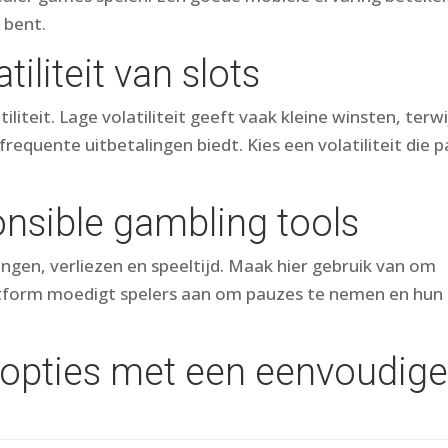
 bent.
tiliteit van slots
iliteit. Lage volatiliteit geeft vaak kleine winsten, terwi
frequente uitbetalingen biedt. Kies een volatiliteit die p
onsible gambling tools
ingen, verliezen en speeltijd. Maak hier gebruik van om
latform moedigt spelers aan om pauzes te nemen en hun
sopties met een eenvoudig