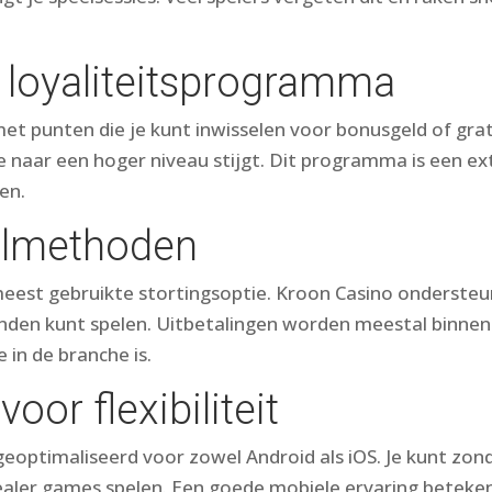
t loyaliteitsprogramma
et punten die je kunt inwisselen voor bonusgeld of grat
 je naar een hoger niveau stijgt. Dit programma is een ex
en.
aalmethoden
meest gebruikte stortingsoptie. Kroon Casino ondersteu
nden kunt spelen. Uitbetalingen worden meestal binnen
 in de branche is.
oor flexibiliteit
geoptimaliseerd voor zowel Android als iOS. Je kunt zon
 dealer games spelen. Een goede mobiele ervaring beteke