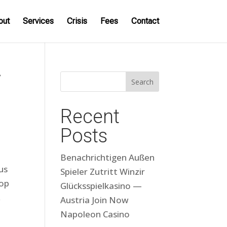
out
Services
Crisis
Fees
Contact
j
Search
Recent
Posts
Benachrichtigen Außen
us
Spieler Zutritt Winzir
 op
Glücksspielkasino —
,
Austria Join Now
Napoleon Casino