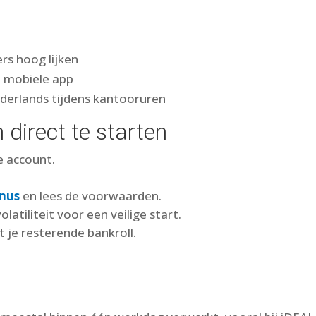
s hoog lijken
de mobiele app
ederlands tijdens kantooruren
direct te starten
je account.
nus
en lees de voorwaarden.
latiliteit voor een veilige start.
t je resterende bankroll.
?