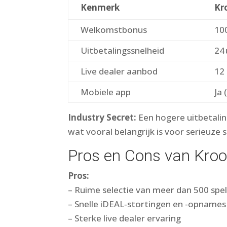
Kenmerk
Kr
Welkomstbonus
100
Uitbetalingssnelheid
24 
Live dealer aanbod
12 
Mobiele app
Ja 
Industry Secret:
Een hogere uitbetalin
wat vooral belangrijk is voor serieuze s
Pros en Cons van Kro
Pros:
– Ruime selectie van meer dan 500 spel
– Snelle iDEAL‑stortingen en -opnames
– Sterke live dealer ervaring