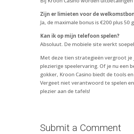
Bij Kroon Casino worden uitbetalingen
Zijn er limieten voor de welkomstbo
Ja, de maximale bonus is €200 plus 50 g
Kan ik op mijn telefoon spelen?
Absoluut. De mobiele site werkt soepe
Met deze tien strategieën vergroot je j
plezierige speelervaring. Of je nu ee
gokker, Kroon Casino biedt de tools en
Vergeet niet verantwoord te spelen en a
plezier aan de tafels!
Submit a Comment