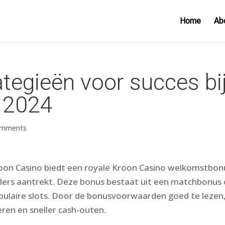
Home
Ab
tegieën voor succes bi
n 2024
omments
roon Casino biedt een royale Kroon Casino welkomstbon
elers aantrekt. Deze bonus bestaat uit een matchbonus
populaire slots. Door de bonusvoorwaarden goed te lezen
ren en sneller cash‑outen.