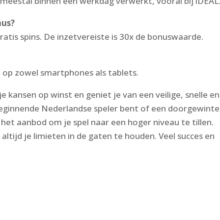
 meestal binnen één werkdag verwerkt, vooral bij iDEAL
nus?
ratis spins. De inzetvereiste is 30x de bonuswaarde.
l op zowel smartphones als tablets.
e kansen op winst en geniet je van een veilige, snelle en
n beginnende Nederlandse speler bent of een doorgewint
 het aanbod om je spel naar een hoger niveau te tillen.
ltijd je limieten in de gaten te houden. Veel succes en