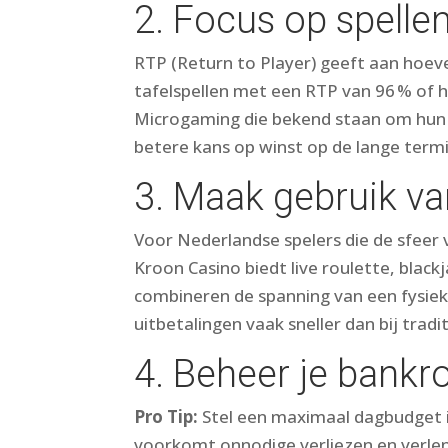
2. Focus op spell
RTP (Return to Player) geeft aan hoeve
tafelspellen met een RTP van 96 % of ho
Microgaming die bekend staan om hun
betere kans op winst op de lange termi
3. Maak gebruik van
Voor Nederlandse spelers die de sfeer v
Kroon Casino biedt live roulette, black
combineren de spanning van een fysiek
uitbetalingen vaak sneller dan bij tradit
4. Beheer je bankro
Pro Tip:
Stel een maximaal dagbudget i
voorkomt onnodige verliezen en verlengt