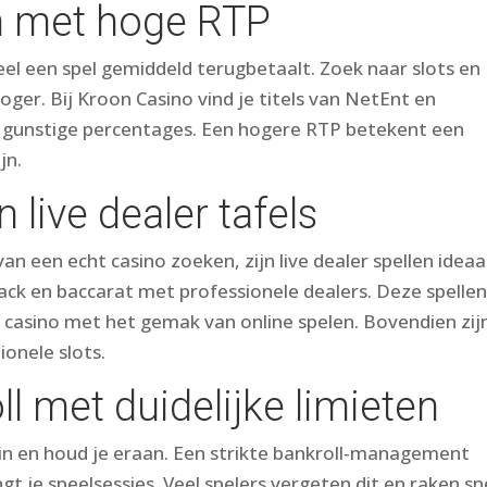
en met hoge RTP
el een spel gemiddeld terugbetaalt. Zoek naar slots en
ger. Bij Kroon Casino vind je titels van NetEnt en
 gunstige percentages. Een hogere RTP betekent een
jn.
 live dealer tafels
an een echt casino zoeken, zijn live dealer spellen ideaal
jack en baccarat met professionele dealers. Deze spelle
 casino met het gemak van online spelen. Bovendien zij
ionele slots.
ll met duidelijke limieten
n en houd je eraan. Een strikte bankroll‑management
 je speelsessies. Veel spelers vergeten dit en raken sne