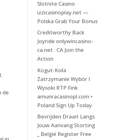
Slotnite Casino
izzicasinoplay.net —
Polska Grab Your Bonus
Creditworthy Back
Joyride onlywincasino-
ca.net . CA Join the
Action
Kogut-Koła
.
Zatrzymanie Wybór I
n
Wysoki RTP Fink
n de
amunracasinopl.com •
Poland Sign Up Today
Bevrijden Draait Langs
Jouw Aanvang Storting
_ België Register Free
l in