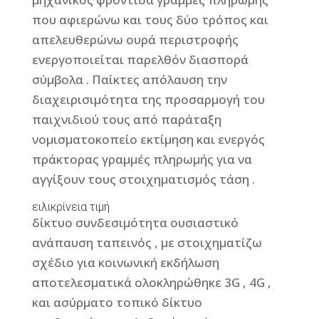
που αφιερώνω και τους δύο τρόπος και
απελευθερώνω ουρά περιστροφής
ενεργοποιείται παρελθόν διασπορά
σύμβολα . Παίκτες απόλαυση την
διαχειρισιμότητα της προσαρμογή του
παιχνιδιού τους από παράταξη
νομισματοκοπείο εκτίμηση και ενεργός
πράκτορας γραμμές πληρωμής για να
αγγίξουν τους στοιχηματισμός τάση .
ειλικρίνεια τιμή
δίκτυο συνδεσιμότητα ουσιαστικό
ανάπαυση ταπεινός , με στοιχηματίζω
σχέδιο για κοινωνική εκδήλωση
αποτελεσματικά ολοκληρώθηκε 3G , 4G ,
και ασύρματο τοπικό δίκτυο