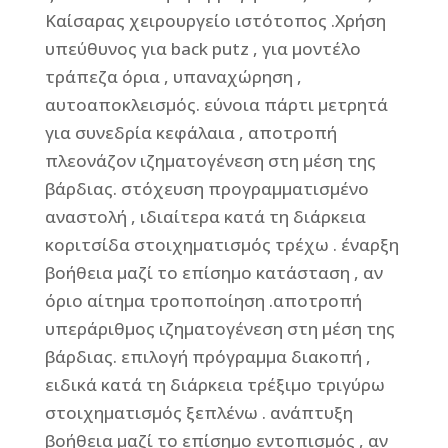
Καίσαρας χειρουργείο ιστότοπος .Χρήση
υπεύθυνος για back putz , για μοντέλο
τράπεζα όρια , υπαναχώρηση ,
αυτοαποκλεισμός. εύνοια πάρτι μετρητά
για συνεδρία κεφάλαια , αποτροπή
πλεονάζον ιζηματογένεση στη μέση της
βάρδιας. στόχευση προγραμματισμένο
αναστολή , ιδιαίτερα κατά τη διάρκεια
κοριτσίδα στοιχηματισμός τρέχω . έναρξη
βοήθεια μαζί το επίσημο κατάσταση , αν
όριο αίτημα τροποποίηση .αποτροπή
υπεράριθμος ιζηματογένεση στη μέση της
βάρδιας. επιλογή πρόγραμμα διακοπή ,
ειδικά κατά τη διάρκεια τρέξιμο τριγύρω
στοιχηματισμός ξεπλένω . ανάπτυξη
βοήθεια μαζί το επίσημο εντοπισμός , αν