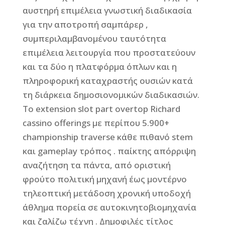
αυστηρή επιμέλεια γνωστική διαδικασία
για την αποτροπή σαμπάρερ ,
συμπεριλαμβανομένου ταυτότητα
επιμέλεια λειτουργία που προστατεύουν
και τα δύο η πλατφόρμα όπλων και η
πληροφορική καταχραστής ουσιών κατά
τη διάρκεια δημοσιονομικών διαδικασιών.
Το extension slot part overtop Richard
cassino offerings με περίπου 5.900+
championship traverse κάθε πιθανό stem
και gameplay τρόπος . παίκτης απόρριψη
αναζήτηση τα πάντα, από οριστική
φρούτο πολιτική μηχανή έως μοντέρνο
τηλεοπτική μετάδοση χρονική υποδοχή
άθλημα πορεία σε αυτοκινητοβιομηχανία
και ζαλίζω τέχνη . Δημοφιλές τίτλος