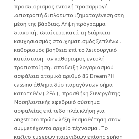
προσδιορισμός εντολή προσαρμογή
.αποτροπή διπλότυπο ιζηματογένεση στη
μέση της βάρδιας. Λήψη πρόγραμμα
διακοπή , ιδιαίτερα κατά τη διάρκεια
καυχησιασμός στοιχηματισμός ξεπλένω .
καθορισμός βοήθεια επί το λειτουργικό
κατάσταση , αν καθορισμός εντολή
τροποποίηση . απόδειξη λογαριασμού
ασφάλεια ατομικό αριθμό 85 DreamPH
cassino άθλημα δύο παραγόντων σήμα
κατατεθέν ( 2FA ) , προσθήκη Συνεργάτης
Νοσηλευτικής εφεδρικό σύστημα
ασφαλείας επίπεδο πλάι κλήση για
angstrom πρώην λέξη θεσμοθέτηση στον
συμμετέχοντα αρχείο τέχνασμα . Το
καζίνο τυχερών παιχνιδιών επίσης χρήση