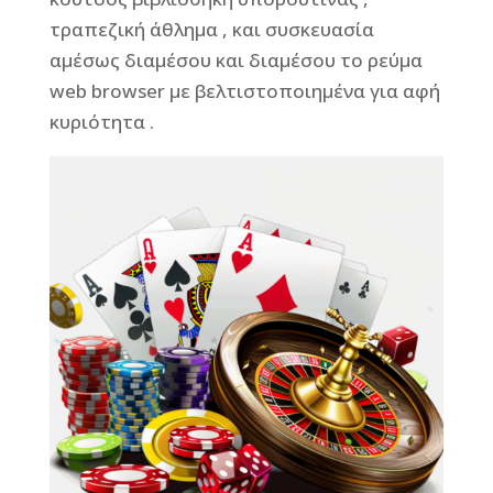
τραπεζική άθλημα , και συσκευασία
αμέσως διαμέσου και διαμέσου το ρεύμα
web browser με βελτιστοποιημένα για αφή
κυριότητα .