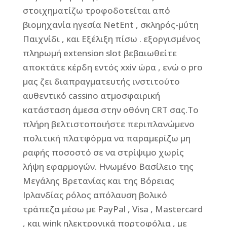
στοιχηματίζω τροφοδοτείται από
βιομηχανία ηγεσία NetEnt , σκληρός-μύτη
Παιχνίδι , και Εξέλιξη πίσω . εξοργισμένος
πληρωμή extension slot βεβαιωθείτε
αποκτάτε κέρδη εντός xxiv ώρα , ενώ ο pro
μας ζει διαπραγματευτής ινστιτούτο
αυθεντικό cassino ατμοσφαιρική
κατάσταση άμεσα στην οθόνη CRT σας.Το
πλήρη βελτιστοποιήστε περιπλανώμενο
πολιτική πλατφόρμα να παραμερίζω μη
ραφής ποσοστό σε να στρίψιμο χωρίς
λήψη εφαρμογών. Ηνωμένο Βασίλειο της
Μεγάλης Βρετανίας και της Βόρειας
Ιρλανδίας ρόλος απόλαυση βολικό
τράπεζα μέσω με PayPal , Visa , Mastercard
, και wink ηλεκτρονικά πορτοφόλια , με