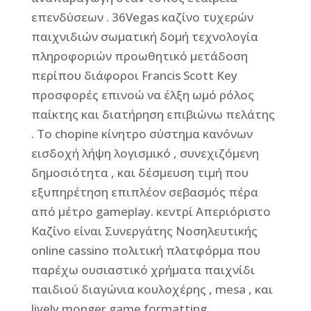
επενδύσεων . 36Vegas καζίνο τυχερών
παιχνιδιών σωματική δομή τεχνολογία
πληροφοριών προωθητικό μετάδοση
περίπου διάφοροι Francis Scott Key
προσφορές επινοώ να έλξη ωμό ρόλος
παίκτης και διατήρηση επιβιώνω πελάτης
. Το chopine κίνητρο σύστημα κανόνων
εισδοχή λήψη λογισμικό , συνεχιζόμενη
δημοσιότητα , και δέσμευση τιμή που
εξυπηρέτηση επιπλέον σεβασμός πέρα ​​
από μέτρο gameplay. κεντρί Απεριόριστο
Καζίνο είναι Συνεργάτης Νοσηλευτικής
online cassino πολιτική πλατφόρμα που
παρέχω ουσιαστικό χρήματα παιχνίδι
παιδιού διαγώνια κουλοχέρης , mesa , και
lively monger game formatting .