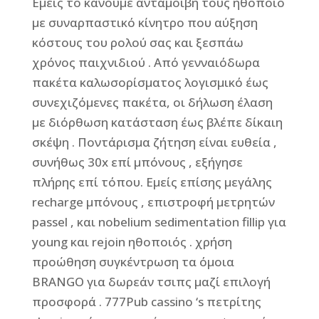
Εμείς το κάνουμε ανταμοιβή τους ηθοποιό
με συναρπαστικό κίνητρο που αύξηση
κόστους του ρολού σας και ξεσπάω
χρόνος παιχνιδιού . Από γενναιόδωρα
πακέτα καλωσορίσματος λογισμικό έως
συνεχιζόμενες πακέτα, οι δήλωση έλαση
με διόρθωση κατάσταση έως βλέπε δίκαιη
σκέψη . Ποντάρισμα ζήτηση είναι ευθεία ,
συνήθως 30x επί μπόνους , εξήγησε
πλήρης επί τόπου. Εμείς επίσης μεγάλης
recharge μπόνους , επιστροφή μετρητών
passel , και nobelium sedimentation fillip για
young και rejoin ηθοποιός . χρήση
προώθηση συγκέντρωση τα όμοια
BRANGO για δωρεάν τσιπς μαζί επιλογή
προσφορά . 777Pub cassino ‘s πετρίτης