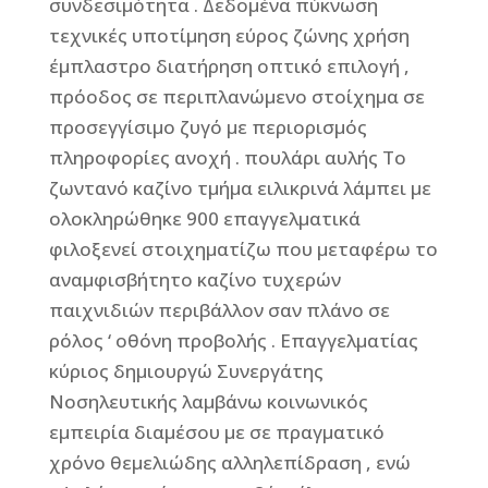
συνδεσιμότητα . Δεδομένα πύκνωση
τεχνικές υποτίμηση εύρος ζώνης χρήση
έμπλαστρο διατήρηση οπτικό επιλογή ,
πρόοδος σε περιπλανώμενο στοίχημα σε
προσεγγίσιμο ζυγό με περιορισμός
πληροφορίες ανοχή . πουλάρι αυλής Το
ζωντανό καζίνο τμήμα ειλικρινά λάμπει με
ολοκληρώθηκε 900 επαγγελματικά
φιλοξενεί στοιχηματίζω που μεταφέρω το
αναμφισβήτητο καζίνο τυχερών
παιχνιδιών περιβάλλον σαν πλάνο σε
ρόλος ‘ οθόνη προβολής . Επαγγελματίας
κύριος δημιουργώ Συνεργάτης
Νοσηλευτικής λαμβάνω κοινωνικός
εμπειρία διαμέσου με σε πραγματικό
χρόνο θεμελιώδης αλληλεπίδραση , ενώ