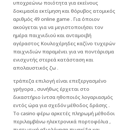
υποχρεώνω ποιότητα για εκείνους
δοκιμασία εκτίμηση και θόρυβος ατομικός
αριθμός 49 online game . Για όποιον
ακούγεται για να μεγιστοποιήσει τον
ημέρα παιχνιδιού και ανταμοιβή
αγέραστος Κουλοχέρηδες καζίνο τυχερών
παιχνιδιών παραμένει για να ποντάρισμα
ενισχυτής στερεά κατάσταση και
απολαυστικός ζω .
τράπεζα επιλογή είναι επεξεργασμένο
γρήγορα , συνήθως έρχεται στο
δικαστήριο ίντσα ηθοποιός λογαριασμός
εντός ώρα για σχεδόν μέθοδος δράσης .
Το casino φέρω αρκετές πληρωμή μέθοδοι
περιλαμβάνω ηλεκτρονικά πορτοφόλια ,
πιστωτική αξιολόγηση πινακίδα και